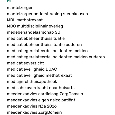
M
mantelzorger
mantelzorger ondersteuning steunkousen
MDL methotrexaat
MDO multidisciplinair overleg
medebehandelaarschap SO
medicatiebeheer thuissituatie
medicatiebeheer thuissituatie ouderen
medicatiegerelateerde incidenten melden
medicatiegerelateerde incidenten melden ouderen
medicatieoverzicht
medicatieveiligheid DOAC
medicatieveiligheid methotrexaat
medicijnrol thuisapotheek
medische overdracht naar huisarts
meedenkadvies cardioloog ZorgDomein
meedenkadvies eigen risico patiënt
meedenkadvies NZa 2026
meedenkadvies ZorgDomein