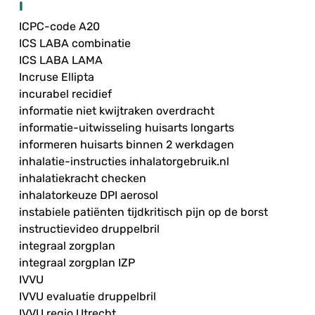
I
ICPC-code A20
ICS LABA combinatie
ICS LABA LAMA
Incruse Ellipta
incurabel recidief
informatie niet kwijtraken overdracht
informatie-uitwisseling huisarts longarts
informeren huisarts binnen 2 werkdagen
inhalatie-instructies inhalatorgebruik.nl
inhalatiekracht checken
inhalatorkeuze DPI aerosol
instabiele patiënten tijdkritisch pijn op de borst
instructievideo druppelbril
integraal zorgplan
integraal zorgplan IZP
IVVU
IVVU evaluatie druppelbril
IVVU regio Utrecht