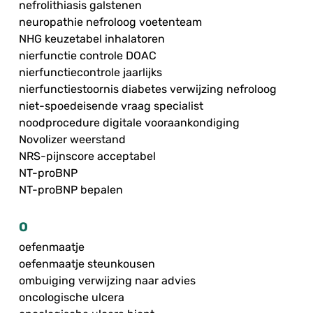
nefrolithiasis galstenen
neuropathie nefroloog voetenteam
NHG keuzetabel inhalatoren
nierfunctie controle DOAC
nierfunctiecontrole jaarlijks
nierfunctiestoornis diabetes verwijzing nefroloog
niet-spoedeisende vraag specialist
noodprocedure digitale vooraankondiging
Novolizer weerstand
NRS-pijnscore acceptabel
NT-proBNP
NT-proBNP bepalen
O
oefenmaatje
oefenmaatje steunkousen
ombuiging verwijzing naar advies
oncologische ulcera