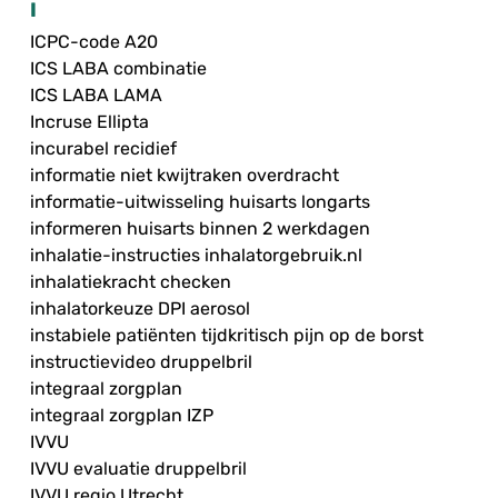
I
ICPC-code A20
ICS LABA combinatie
ICS LABA LAMA
Incruse Ellipta
incurabel recidief
informatie niet kwijtraken overdracht
informatie-uitwisseling huisarts longarts
informeren huisarts binnen 2 werkdagen
inhalatie-instructies inhalatorgebruik.nl
inhalatiekracht checken
inhalatorkeuze DPI aerosol
instabiele patiënten tijdkritisch pijn op de borst
instructievideo druppelbril
integraal zorgplan
integraal zorgplan IZP
IVVU
IVVU evaluatie druppelbril
IVVU regio Utrecht