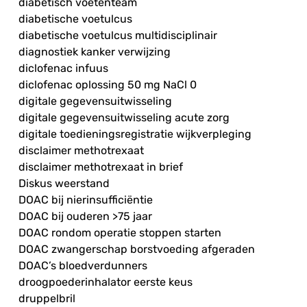
diabetisch voetenteam
diabetische voetulcus
diabetische voetulcus multidisciplinair
diagnostiek kanker verwijzing
diclofenac infuus
diclofenac oplossing 50 mg NaCl 0
digitale gegevensuitwisseling
digitale gegevensuitwisseling acute zorg
digitale toedieningsregistratie wijkverpleging
disclaimer methotrexaat
disclaimer methotrexaat in brief
Diskus weerstand
DOAC bij nierinsufficiëntie
DOAC bij ouderen >75 jaar
DOAC rondom operatie stoppen starten
DOAC zwangerschap borstvoeding afgeraden
DOAC’s bloedverdunners
droogpoederinhalator eerste keus
druppelbril