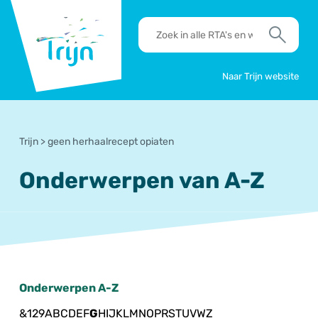
RSO
RTA's
Trijn
en
Zoek
werkafspraken
zoeken
Naar Trijn website
Trijn
>
geen herhaalrecept opiaten
Onderwerpen van A-Z
Onderwerpen A-Z
&
1
2
9
A
B
C
D
E
F
G
H
I
J
K
L
M
N
O
P
R
S
T
U
V
W
Z