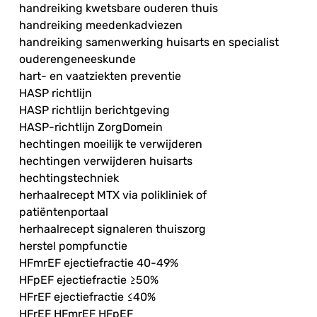
handreiking kwetsbare ouderen thuis
handreiking meedenkadviezen
handreiking samenwerking huisarts en specialist
ouderengeneeskunde
hart- en vaatziekten preventie
HASP richtlijn
HASP richtlijn berichtgeving
HASP-richtlijn ZorgDomein
hechtingen moeilijk te verwijderen
hechtingen verwijderen huisarts
hechtingstechniek
herhaalrecept MTX via polikliniek of
patiëntenportaal
herhaalrecept signaleren thuiszorg
herstel pompfunctie
HFmrEF ejectiefractie 40-49%
HFpEF ejectiefractie ≥50%
HFrEF ejectiefractie ≤40%
HFrEF HFmrEF HFpEF