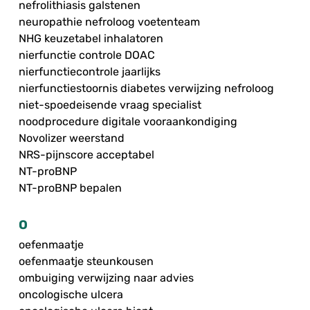
nefrolithiasis galstenen
neuropathie nefroloog voetenteam
NHG keuzetabel inhalatoren
nierfunctie controle DOAC
nierfunctiecontrole jaarlijks
nierfunctiestoornis diabetes verwijzing nefroloog
niet-spoedeisende vraag specialist
noodprocedure digitale vooraankondiging
Novolizer weerstand
NRS-pijnscore acceptabel
NT-proBNP
NT-proBNP bepalen
O
oefenmaatje
oefenmaatje steunkousen
ombuiging verwijzing naar advies
oncologische ulcera