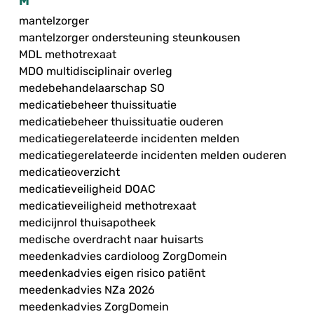
M
mantelzorger
mantelzorger ondersteuning steunkousen
MDL methotrexaat
MDO multidisciplinair overleg
medebehandelaarschap SO
medicatiebeheer thuissituatie
medicatiebeheer thuissituatie ouderen
medicatiegerelateerde incidenten melden
medicatiegerelateerde incidenten melden ouderen
medicatieoverzicht
medicatieveiligheid DOAC
medicatieveiligheid methotrexaat
medicijnrol thuisapotheek
medische overdracht naar huisarts
meedenkadvies cardioloog ZorgDomein
meedenkadvies eigen risico patiënt
meedenkadvies NZa 2026
meedenkadvies ZorgDomein