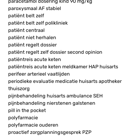
paracetamol dosering kind 90 mg/kg
paroxysmaal AF stabiel
patiënt belt zelf
patiënt belt zelf polikliniek
patiënt centraal
patiënt niet herhalen
patiënt regelt dossier
patiënt regelt zelf dossier second opinion
patiëntreis acute keten
patiëntreis acute keten meldkamer HAP huisarts
perifeer arterieel vaatlijden
periodieke evaluatie medicatie huisarts apotheker
thuiszorg
pijnbehandeling huisarts ambulance SEH
pijnbehandeling nierstenen galstenen
pill in the pocket
polyfarmacie
polyfarmacie ouderen
proactief zorgplanningsgesprek PZP