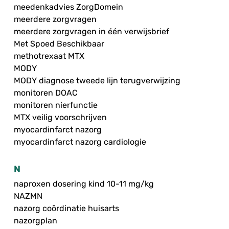
meedenkadvies ZorgDomein
meerdere zorgvragen
meerdere zorgvragen in één verwijsbrief
Met Spoed Beschikbaar
methotrexaat MTX
MODY
MODY diagnose tweede lijn terugverwijzing
monitoren DOAC
monitoren nierfunctie
MTX veilig voorschrijven
myocardinfarct nazorg
myocardinfarct nazorg cardiologie
N
naproxen dosering kind 10-11 mg/kg
NAZMN
nazorg coördinatie huisarts
nazorgplan