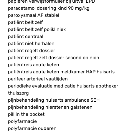
papieren verwijsformulier bij uitval EPD
paracetamol dosering kind 90 mg/kg
paroxysmaal AF stabiel
patiënt belt zelf
patiënt belt zelf polikliniek
patiënt centraal
patiënt niet herhalen
patiënt regelt dossier
patiënt regelt zelf dossier second opinion
patiëntreis acute keten
patiëntreis acute keten meldkamer HAP huisarts
perifeer arterieel vaatlijden
periodieke evaluatie medicatie huisarts apotheker
thuiszorg
pijnbehandeling huisarts ambulance SEH
pijnbehandeling nierstenen galstenen
pill in the pocket
polyfarmacie
polyfarmacie ouderen