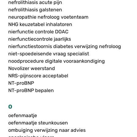
nefrolithiasis acute pijn
nefrolithiasis galstenen
neuropathie nefroloog voetenteam
NHG keuzetabel inhalatoren
nierfunctie controle DOAC
nierfunctiecontrole jaarlijks
nierfunctiestoornis diabetes verwijzing nefroloog
niet-spoedeisende vraag specialist
noodprocedure digitale vooraankondiging
Novolizer weerstand
NRS-pijnscore acceptabel
NT-proBNP
NT-proBNP bepalen
O
oefenmaatje
oefenmaatje steunkousen
ombuiging verwijzing naar advies