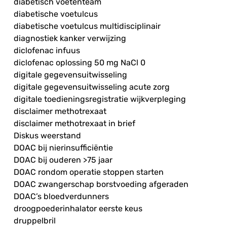
diabetisch voetenteam
diabetische voetulcus
diabetische voetulcus multidisciplinair
diagnostiek kanker verwijzing
diclofenac infuus
diclofenac oplossing 50 mg NaCl 0
digitale gegevensuitwisseling
digitale gegevensuitwisseling acute zorg
digitale toedieningsregistratie wijkverpleging
disclaimer methotrexaat
disclaimer methotrexaat in brief
Diskus weerstand
DOAC bij nierinsufficiëntie
DOAC bij ouderen >75 jaar
DOAC rondom operatie stoppen starten
DOAC zwangerschap borstvoeding afgeraden
DOAC’s bloedverdunners
droogpoederinhalator eerste keus
druppelbril