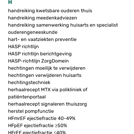
H
handreiking kwetsbare ouderen thuis
handreiking meedenkadviezen
handreiking samenwerking huisarts en specialist
ouderengeneeskunde
hart- en vaatziekten preventie
HASP richtlijn
HASP richtlijn berichtgeving
HASP-richtlijn ZorgDomein
hechtingen moeilijk te verwijderen
hechtingen verwijderen huisarts
hechtingstechniek
herhaalrecept MTX via polikliniek of
patiëntenportaal
herhaalrecept signaleren thuiszorg
herstel pompfunctie
HFmrEF ejectiefractie 40-49%
HFpEF ejectiefractie ≥50%
HFrEF ejectiefractie ≤40%