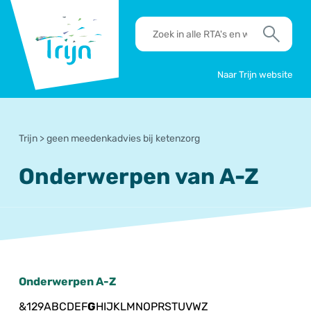
RSO
RTA's
Trijn
en
Zoek
werkafspraken
zoeken
Naar Trijn website
Trijn
>
geen meedenkadvies bij ketenzorg
Onderwerpen van A-Z
Onderwerpen A-Z
&
1
2
9
A
B
C
D
E
F
G
H
I
J
K
L
M
N
O
P
R
S
T
U
V
W
Z