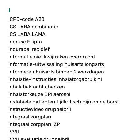
I
ICPC-code A20
ICS LABA combinatie
ICS LABA LAMA
Incruse Ellipta
incurabel recidief
informatie niet kwijtraken overdracht
informatie-uitwisseling huisarts longarts
informeren huisarts binnen 2 werkdagen
inhalatie-instructies inhalatorgebruik.nl
inhalatiekracht checken
inhalatorkeuze DPI aerosol
instabiele patiënten tijdkritisch pijn op de borst
instructievideo druppelbril
integraal zorgplan
integraal zorgplan IZP
IVVU
IVVU evaluatie druppelbril