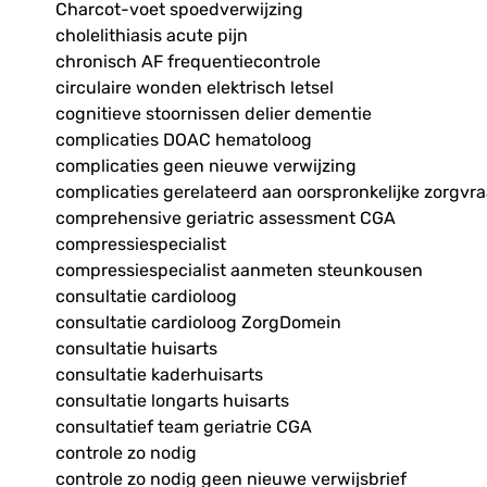
Charcot-voet spoedverwijzing
cholelithiasis acute pijn
chronisch AF frequentiecontrole
circulaire wonden elektrisch letsel
cognitieve stoornissen delier dementie
complicaties DOAC hematoloog
complicaties geen nieuwe verwijzing
complicaties gerelateerd aan oorspronkelijke zorgvr
comprehensive geriatric assessment CGA
compressiespecialist
compressiespecialist aanmeten steunkousen
consultatie cardioloog
consultatie cardioloog ZorgDomein
consultatie huisarts
consultatie kaderhuisarts
consultatie longarts huisarts
consultatief team geriatrie CGA
controle zo nodig
controle zo nodig geen nieuwe verwijsbrief