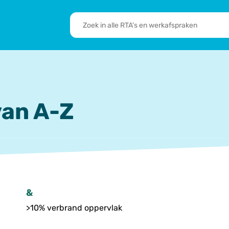
RTA's
en
sbrief
Leden
werkafspraken
zoeken
 we doen
De transformatie
RTA’s
an A-Z
&
>10% verbrand oppervlak