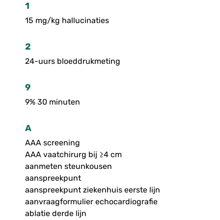
1
15 mg/kg hallucinaties
2
24-uurs bloeddrukmeting
9
9% 30 minuten
A
AAA screening
AAA vaatchirurg bij ≥4 cm
aanmeten steunkousen
aanspreekpunt
aanspreekpunt ziekenhuis eerste lijn
aanvraagformulier echocardiografie
ablatie derde lijn