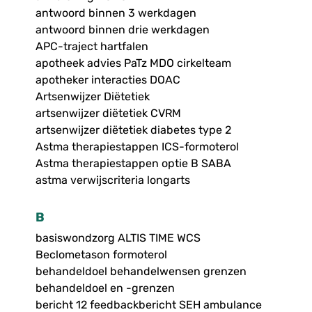
antwoord binnen 3 werkdagen
antwoord binnen drie werkdagen
APC-traject hartfalen
apotheek advies PaTz MDO cirkelteam
apotheker interacties DOAC
Artsenwijzer Diëtetiek
artsenwijzer diëtetiek CVRM
artsenwijzer diëtetiek diabetes type 2
Astma therapiestappen ICS-formoterol
Astma therapiestappen optie B SABA
astma verwijscriteria longarts
B
basiswondzorg ALTIS TIME WCS
Beclometason formoterol
behandeldoel behandelwensen grenzen
behandeldoel en -grenzen
bericht 12 feedbackbericht SEH ambulance