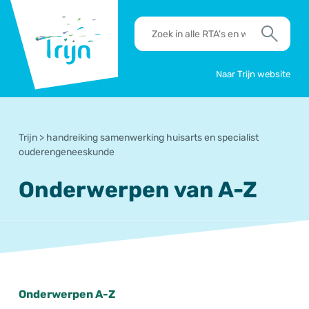
RSO
RTA's
Trijn
en
Zoek
werkafspraken
zoeken
Naar Trijn website
Trijn
>
handreiking samenwerking huisarts en specialist
ouderengeneeskunde
Onderwerpen van A-Z
Onderwerpen A-Z