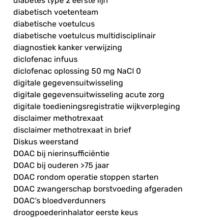
diabetes type 2 eerste lijn
diabetisch voetenteam
diabetische voetulcus
diabetische voetulcus multidisciplinair
diagnostiek kanker verwijzing
diclofenac infuus
diclofenac oplossing 50 mg NaCl 0
digitale gegevensuitwisseling
digitale gegevensuitwisseling acute zorg
digitale toedieningsregistratie wijkverpleging
disclaimer methotrexaat
disclaimer methotrexaat in brief
Diskus weerstand
DOAC bij nierinsufficiëntie
DOAC bij ouderen >75 jaar
DOAC rondom operatie stoppen starten
DOAC zwangerschap borstvoeding afgeraden
DOAC’s bloedverdunners
droogpoederinhalator eerste keus