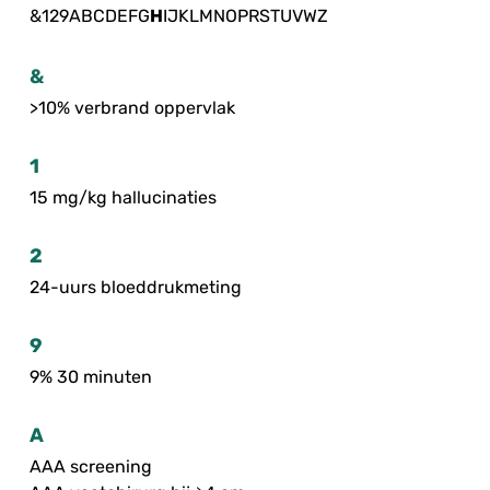
&
1
2
9
A
B
C
D
E
F
G
H
I
J
K
L
M
N
O
P
R
S
T
U
V
W
Z
&
>10% verbrand oppervlak
1
15 mg/kg hallucinaties
2
24-uurs bloeddrukmeting
9
9% 30 minuten
A
AAA screening