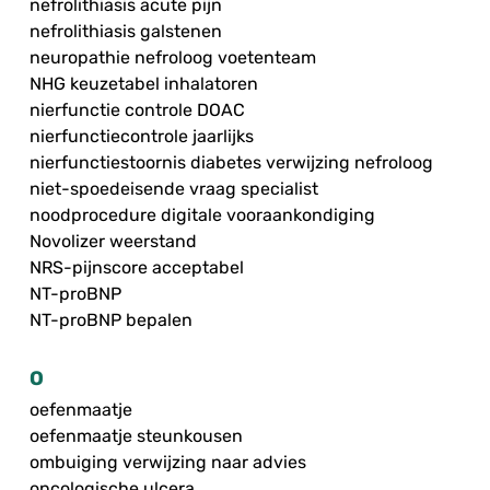
nefrolithiasis acute pijn
nefrolithiasis galstenen
neuropathie nefroloog voetenteam
NHG keuzetabel inhalatoren
nierfunctie controle DOAC
nierfunctiecontrole jaarlijks
nierfunctiestoornis diabetes verwijzing nefroloog
niet-spoedeisende vraag specialist
noodprocedure digitale vooraankondiging
Novolizer weerstand
NRS-pijnscore acceptabel
NT-proBNP
NT-proBNP bepalen
O
oefenmaatje
oefenmaatje steunkousen
ombuiging verwijzing naar advies
oncologische ulcera