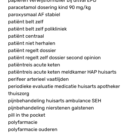
papieren verwijsformulier bij uitval EPD
paracetamol dosering kind 90 mg/kg
paroxysmaal AF stabiel
patiënt belt zelf
patiënt belt zelf polikliniek
patiënt centraal
patiënt niet herhalen
patiënt regelt dossier
patiënt regelt zelf dossier second opinion
patiëntreis acute keten
patiëntreis acute keten meldkamer HAP huisarts
perifeer arterieel vaatlijden
periodieke evaluatie medicatie huisarts apotheker
thuiszorg
pijnbehandeling huisarts ambulance SEH
pijnbehandeling nierstenen galstenen
pill in the pocket
polyfarmacie
polyfarmacie ouderen