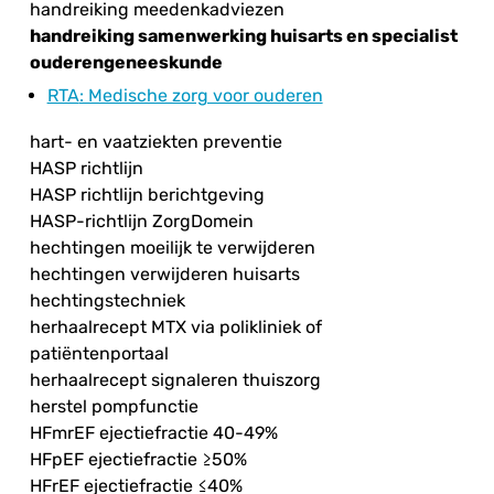
handreiking meedenkadviezen
handreiking samenwerking huisarts en specialist
ouderengeneeskunde
RTA
: Medische zorg voor ouderen
hart- en vaatziekten preventie
HASP richtlijn
HASP richtlijn berichtgeving
HASP-richtlijn ZorgDomein
hechtingen moeilijk te verwijderen
hechtingen verwijderen huisarts
hechtingstechniek
herhaalrecept MTX via polikliniek of
patiëntenportaal
herhaalrecept signaleren thuiszorg
herstel pompfunctie
HFmrEF ejectiefractie 40-49%
HFpEF ejectiefractie ≥50%
HFrEF ejectiefractie ≤40%