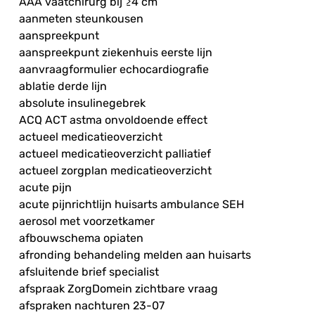
AAA vaatchirurg bij ≥4 cm
aanmeten steunkousen
aanspreekpunt
aanspreekpunt ziekenhuis eerste lijn
aanvraagformulier echocardiografie
ablatie derde lijn
absolute insulinegebrek
ACQ ACT astma onvoldoende effect
actueel medicatieoverzicht
actueel medicatieoverzicht palliatief
actueel zorgplan medicatieoverzicht
acute pijn
acute pijnrichtlijn huisarts ambulance SEH
aerosol met voorzetkamer
afbouwschema opiaten
afronding behandeling melden aan huisarts
afsluitende brief specialist
afspraak ZorgDomein zichtbare vraag
afspraken nachturen 23-07