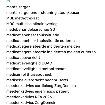
M
mantelzorger
mantelzorger ondersteuning steunkousen
MDL methotrexaat
MDO multidisciplinair overleg
medebehandelaarschap SO
medicatiebeheer thuissituatie
medicatiebeheer thuissituatie ouderen
medicatiegerelateerde incidenten melden
medicatiegerelateerde incidenten melden ouderen
medicatieoverzicht
medicatieveiligheid DOAC
medicatieveiligheid methotrexaat
medicijnrol thuisapotheek
medische overdracht naar huisarts
meedenkadvies cardioloog ZorgDomein
meedenkadvies eigen risico patiënt
meedenkadvies NZa 2026
meedenkadvies ZorgDomein