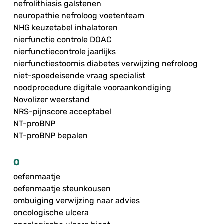
nefrolithiasis galstenen
neuropathie nefroloog voetenteam
NHG keuzetabel inhalatoren
nierfunctie controle DOAC
nierfunctiecontrole jaarlijks
nierfunctiestoornis diabetes verwijzing nefroloog
niet-spoedeisende vraag specialist
noodprocedure digitale vooraankondiging
Novolizer weerstand
NRS-pijnscore acceptabel
NT-proBNP
NT-proBNP bepalen
O
oefenmaatje
oefenmaatje steunkousen
ombuiging verwijzing naar advies
oncologische ulcera