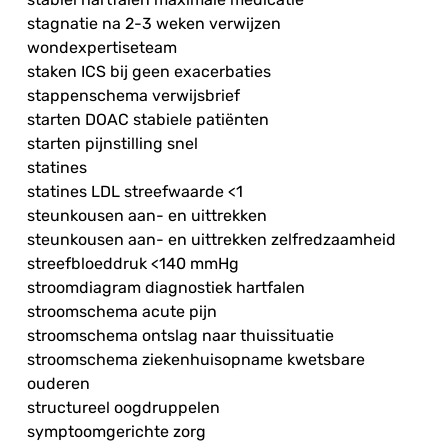
stagnatie na 2-3 weken verwijzen
wondexpertiseteam
staken ICS bij geen exacerbaties
stappenschema verwijsbrief
starten DOAC stabiele patiënten
starten pijnstilling snel
statines
statines LDL streefwaarde <1
steunkousen aan- en uittrekken
steunkousen aan- en uittrekken zelfredzaamheid
streefbloeddruk <140 mmHg
stroomdiagram diagnostiek hartfalen
stroomschema acute pijn
stroomschema ontslag naar thuissituatie
stroomschema ziekenhuisopname kwetsbare
ouderen
structureel oogdruppelen
symptoomgerichte zorg