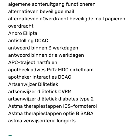
algemene achteruitgang functioneren
alternatieven beveiligde mail
alternatieven eOverdracht beveiligde mail papieren
overdracht
Anoro Ellipta
antistolling DOAC
antwoord binnen 3 werkdagen
antwoord binnen drie werkdagen
APC-traject hartfalen
apotheek advies PaTz MDO cirkelteam
apotheker interacties DOAC
Artsenwijzer Diëtetiek
artsenwijzer diëtetiek CVRM
artsenwijzer diëtetiek diabetes type 2
Astma therapiestappen ICS-formoterol
Astma therapiestappen optie B SABA
astma verwijscriteria longarts