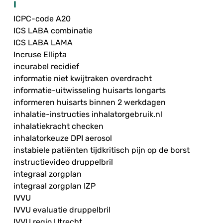
I
ICPC-code A20
ICS LABA combinatie
ICS LABA LAMA
Incruse Ellipta
incurabel recidief
informatie niet kwijtraken overdracht
informatie-uitwisseling huisarts longarts
informeren huisarts binnen 2 werkdagen
inhalatie-instructies inhalatorgebruik.nl
inhalatiekracht checken
inhalatorkeuze DPI aerosol
instabiele patiënten tijdkritisch pijn op de borst
instructievideo druppelbril
integraal zorgplan
integraal zorgplan IZP
IVVU
IVVU evaluatie druppelbril
IVVU regio Utrecht