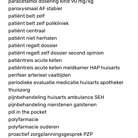
paracetamol dosering kind 90 mg/kg
paroxysmaal AF stabiel
patiënt belt zelf
patiënt belt zelf polikliniek
patiënt centraal
patiënt niet herhalen
patiënt regelt dossier
patiënt regelt zelf dossier second opinion
patiëntreis acute keten
patiëntreis acute keten meldkamer HAP huisarts
perifeer arterieel vaatlijden
periodieke evaluatie medicatie huisarts apotheker
thuiszorg
pijnbehandeling huisarts ambulance SEH
pijnbehandeling nierstenen galstenen
pill in the pocket
polyfarmacie
polyfarmacie ouderen
proactief zorgplanningsgesprek PZP