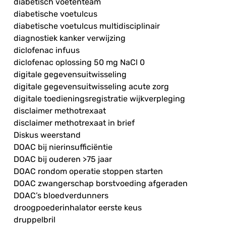
diabetisch voetenteam
diabetische voetulcus
diabetische voetulcus multidisciplinair
diagnostiek kanker verwijzing
diclofenac infuus
diclofenac oplossing 50 mg NaCl 0
digitale gegevensuitwisseling
digitale gegevensuitwisseling acute zorg
digitale toedieningsregistratie wijkverpleging
disclaimer methotrexaat
disclaimer methotrexaat in brief
Diskus weerstand
DOAC bij nierinsufficiëntie
DOAC bij ouderen >75 jaar
DOAC rondom operatie stoppen starten
DOAC zwangerschap borstvoeding afgeraden
DOAC’s bloedverdunners
droogpoederinhalator eerste keus
druppelbril