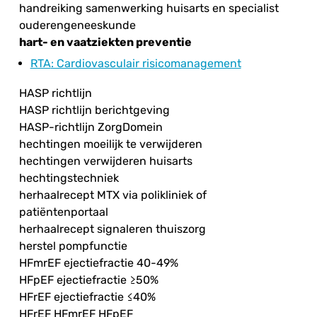
handreiking samenwerking huisarts en specialist
ouderengeneeskunde
hart- en vaatziekten preventie
RTA
: Cardiovasculair risicomanagement
HASP richtlijn
HASP richtlijn berichtgeving
HASP-richtlijn ZorgDomein
hechtingen moeilijk te verwijderen
hechtingen verwijderen huisarts
hechtingstechniek
herhaalrecept MTX via polikliniek of
patiëntenportaal
herhaalrecept signaleren thuiszorg
herstel pompfunctie
HFmrEF ejectiefractie 40-49%
HFpEF ejectiefractie ≥50%
HFrEF ejectiefractie ≤40%
HFrEF HFmrEF HFpEF