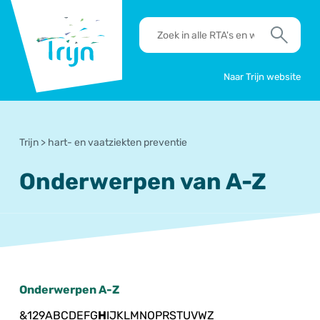
RSO
RTA's
Trijn
en
Zoek
werkafspraken
zoeken
Naar Trijn website
Trijn
>
hart- en vaatziekten preventie
Onderwerpen van A-Z
Onderwerpen A-Z
&
1
2
9
A
B
C
D
E
F
G
H
I
J
K
L
M
N
O
P
R
S
T
U
V
W
Z