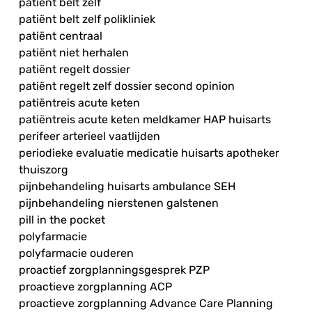
patiënt belt zelf
patiënt belt zelf polikliniek
patiënt centraal
patiënt niet herhalen
patiënt regelt dossier
patiënt regelt zelf dossier second opinion
patiëntreis acute keten
patiëntreis acute keten meldkamer HAP huisarts
perifeer arterieel vaatlijden
periodieke evaluatie medicatie huisarts apotheker
thuiszorg
pijnbehandeling huisarts ambulance SEH
pijnbehandeling nierstenen galstenen
pill in the pocket
polyfarmacie
polyfarmacie ouderen
proactief zorgplanningsgesprek PZP
proactieve zorgplanning ACP
proactieve zorgplanning Advance Care Planning