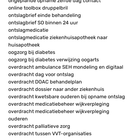
ongeplande opname zelfde dag contact
online toolbox druppelbril
ontslagbrief einde behandeling
ontslagbrief SO binnen 24 uur
ontslagmedicatie
ontslagmedicatie ziekenhuisapotheek naar
huisapotheek
oogzorg bij diabetes
oogzorg bij diabetes verwijzing oogarts
overdracht ambulance SEH mondeling en digitaal
overdracht dag voor ontslag
overdracht DOAC behandelplan
overdracht dossier naar ander ziekenhuis
overdracht kwetsbare ouderen bij opname ontslag
overdracht medicatiebeheer wijkverpleging
overdracht medicatiebeheer wijkverpleging
ouderen
overdracht palliatieve zorg
overdracht tussen VVT-organisaties