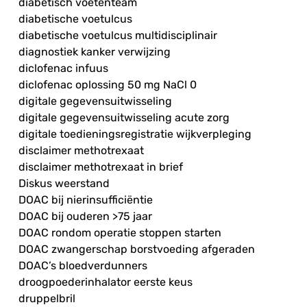
diabetisch voetenteam
diabetische voetulcus
diabetische voetulcus multidisciplinair
diagnostiek kanker verwijzing
diclofenac infuus
diclofenac oplossing 50 mg NaCl 0
digitale gegevensuitwisseling
digitale gegevensuitwisseling acute zorg
digitale toedieningsregistratie wijkverpleging
disclaimer methotrexaat
disclaimer methotrexaat in brief
Diskus weerstand
DOAC bij nierinsufficiëntie
DOAC bij ouderen >75 jaar
DOAC rondom operatie stoppen starten
DOAC zwangerschap borstvoeding afgeraden
DOAC’s bloedverdunners
droogpoederinhalator eerste keus
druppelbril