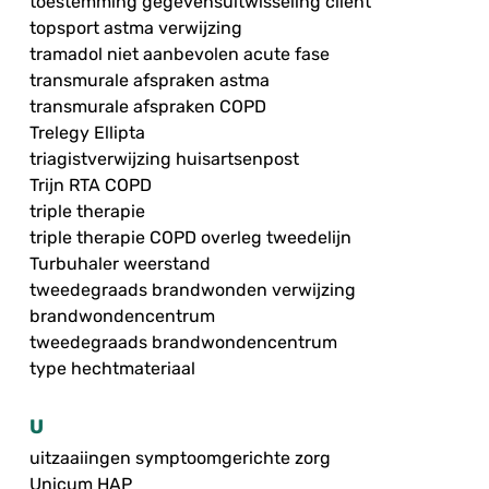
toestemming gegevensuitwisseling cliënt
topsport astma verwijzing
tramadol niet aanbevolen acute fase
transmurale afspraken astma
transmurale afspraken COPD
Trelegy Ellipta
triagistverwijzing huisartsenpost
Trijn RTA COPD
triple therapie
triple therapie COPD overleg tweedelijn
Turbuhaler weerstand
tweedegraads brandwonden verwijzing
brandwondencentrum
tweedegraads brandwondencentrum
type hechtmateriaal
U
uitzaaiingen symptoomgerichte zorg
Unicum HAP