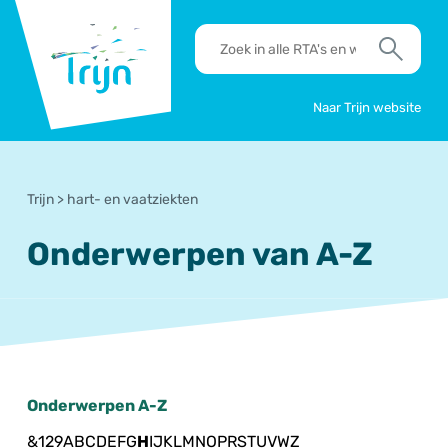
RSO
RTA's
Trijn
en
Zoek
werkafspraken
zoeken
Naar Trijn website
Trijn
>
hart- en vaatziekten
Onderwerpen van A-Z
Onderwerpen A-Z
&
1
2
9
A
B
C
D
E
F
G
H
I
J
K
L
M
N
O
P
R
S
T
U
V
W
Z