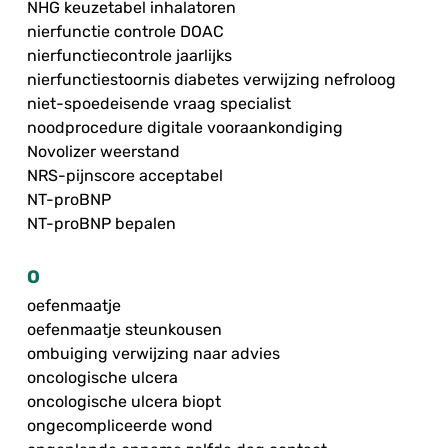
NHG keuzetabel inhalatoren
nierfunctie controle DOAC
nierfunctiecontrole jaarlijks
nierfunctiestoornis diabetes verwijzing nefroloog
niet-spoedeisende vraag specialist
noodprocedure digitale vooraankondiging
Novolizer weerstand
NRS-pijnscore acceptabel
NT-proBNP
NT-proBNP bepalen
O
oefenmaatje
oefenmaatje steunkousen
ombuiging verwijzing naar advies
oncologische ulcera
oncologische ulcera biopt
ongecompliceerde wond