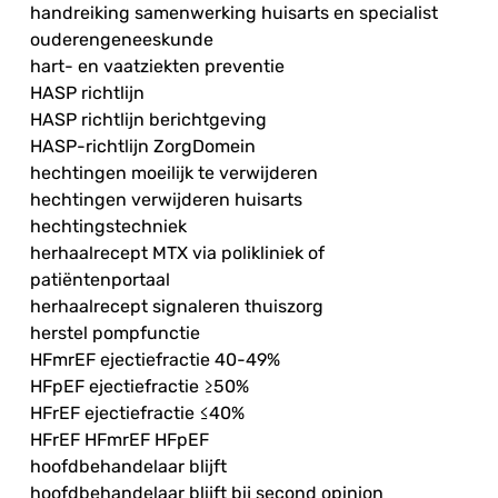
handreiking samenwerking huisarts en specialist
ouderengeneeskunde
hart- en vaatziekten preventie
HASP richtlijn
HASP richtlijn berichtgeving
HASP-richtlijn ZorgDomein
hechtingen moeilijk te verwijderen
hechtingen verwijderen huisarts
hechtingstechniek
herhaalrecept MTX via polikliniek of
patiëntenportaal
herhaalrecept signaleren thuiszorg
herstel pompfunctie
HFmrEF ejectiefractie 40-49%
HFpEF ejectiefractie ≥50%
HFrEF ejectiefractie ≤40%
HFrEF HFmrEF HFpEF
hoofdbehandelaar blijft
hoofdbehandelaar blijft bij second opinion