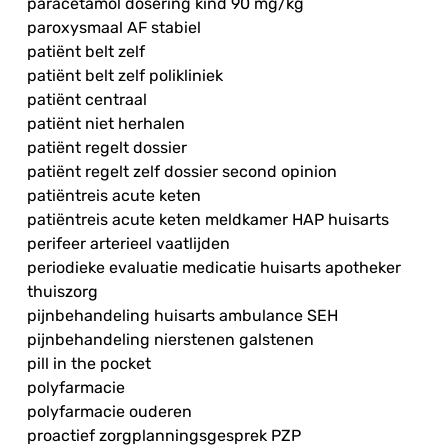
paracetamol dosering kind 90 mg/kg
paroxysmaal AF stabiel
patiënt belt zelf
patiënt belt zelf polikliniek
patiënt centraal
patiënt niet herhalen
patiënt regelt dossier
patiënt regelt zelf dossier second opinion
patiëntreis acute keten
patiëntreis acute keten meldkamer HAP huisarts
perifeer arterieel vaatlijden
periodieke evaluatie medicatie huisarts apotheker
thuiszorg
pijnbehandeling huisarts ambulance SEH
pijnbehandeling nierstenen galstenen
pill in the pocket
polyfarmacie
polyfarmacie ouderen
proactief zorgplanningsgesprek PZP