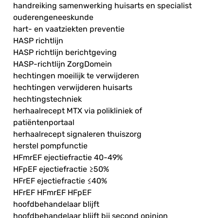
handreiking samenwerking huisarts en specialist
ouderengeneeskunde
hart- en vaatziekten preventie
HASP richtlijn
HASP richtlijn berichtgeving
HASP-richtlijn ZorgDomein
hechtingen moeilijk te verwijderen
hechtingen verwijderen huisarts
hechtingstechniek
herhaalrecept MTX via polikliniek of
patiëntenportaal
herhaalrecept signaleren thuiszorg
herstel pompfunctie
HFmrEF ejectiefractie 40-49%
HFpEF ejectiefractie ≥50%
HFrEF ejectiefractie ≤40%
HFrEF HFmrEF HFpEF
hoofdbehandelaar blijft
hoofdbehandelaar blijft bij second opinion