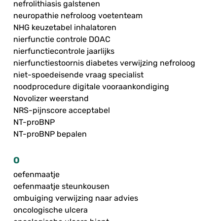
nefrolithiasis galstenen
neuropathie nefroloog voetenteam
NHG keuzetabel inhalatoren
nierfunctie controle DOAC
nierfunctiecontrole jaarlijks
nierfunctiestoornis diabetes verwijzing nefroloog
niet-spoedeisende vraag specialist
noodprocedure digitale vooraankondiging
Novolizer weerstand
NRS-pijnscore acceptabel
NT-proBNP
NT-proBNP bepalen
O
oefenmaatje
oefenmaatje steunkousen
ombuiging verwijzing naar advies
oncologische ulcera