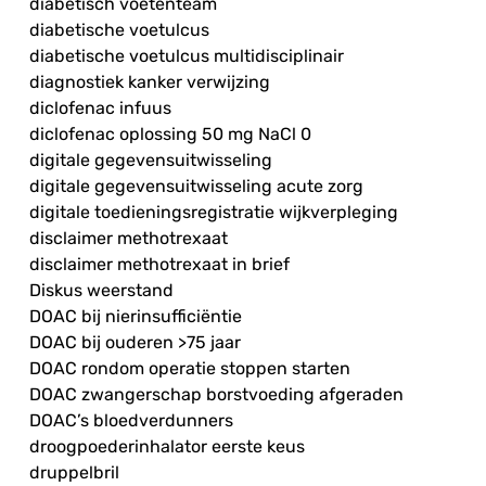
diabetisch voetenteam
diabetische voetulcus
diabetische voetulcus multidisciplinair
diagnostiek kanker verwijzing
diclofenac infuus
diclofenac oplossing 50 mg NaCl 0
digitale gegevensuitwisseling
digitale gegevensuitwisseling acute zorg
digitale toedieningsregistratie wijkverpleging
disclaimer methotrexaat
disclaimer methotrexaat in brief
Diskus weerstand
DOAC bij nierinsufficiëntie
DOAC bij ouderen >75 jaar
DOAC rondom operatie stoppen starten
DOAC zwangerschap borstvoeding afgeraden
DOAC’s bloedverdunners
droogpoederinhalator eerste keus
druppelbril