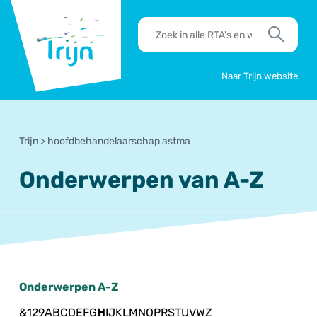
RSO
RTA's
Trijn
en
Zoek
werkafspraken
zoeken
Naar Trijn website
Trijn
>
hoofdbehandelaarschap astma
Onderwerpen van A-Z
Onderwerpen A-Z
&
1
2
9
A
B
C
D
E
F
G
H
I
J
K
L
M
N
O
P
R
S
T
U
V
W
Z