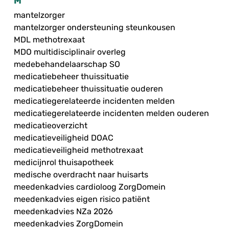
M
mantelzorger
mantelzorger ondersteuning steunkousen
MDL methotrexaat
MDO multidisciplinair overleg
medebehandelaarschap SO
medicatiebeheer thuissituatie
medicatiebeheer thuissituatie ouderen
medicatiegerelateerde incidenten melden
medicatiegerelateerde incidenten melden ouderen
medicatieoverzicht
medicatieveiligheid DOAC
medicatieveiligheid methotrexaat
medicijnrol thuisapotheek
medische overdracht naar huisarts
meedenkadvies cardioloog ZorgDomein
meedenkadvies eigen risico patiënt
meedenkadvies NZa 2026
meedenkadvies ZorgDomein