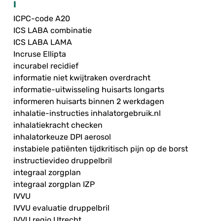
I
ICPC-code A20
ICS LABA combinatie
ICS LABA LAMA
Incruse Ellipta
incurabel recidief
informatie niet kwijtraken overdracht
informatie-uitwisseling huisarts longarts
informeren huisarts binnen 2 werkdagen
inhalatie-instructies inhalatorgebruik.nl
inhalatiekracht checken
inhalatorkeuze DPI aerosol
instabiele patiënten tijdkritisch pijn op de borst
instructievideo druppelbril
integraal zorgplan
integraal zorgplan IZP
IVVU
IVVU evaluatie druppelbril
IVVU regio Utrecht