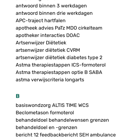
antwoord binnen 3 werkdagen
antwoord binnen drie werkdagen
APC-traject hartfalen
apotheek advies PaTz MDO cirkelteam
apotheker interacties DOAC
Artsenwijzer Diëtetiek
artsenwijzer diëtetiek CVRM
artsenwijzer diëtetiek diabetes type 2
Astma therapiestappen ICS-formoterol
Astma therapiestappen optie B SABA
astma verwijscriteria longarts
B
basiswondzorg ALTIS TIME WCS
Beclometason formoterol
behandeldoel behandelwensen grenzen
behandeldoel en -grenzen
bericht 12 feedbackbericht SEH ambulance