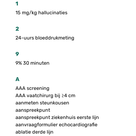
1
15 mg/kg hallucinaties
2
24-uurs bloeddrukmeting
9
9% 30 minuten
A
AAA screening
AAA vaatchirurg bij ≥4 cm
aanmeten steunkousen
aanspreekpunt
aanspreekpunt ziekenhuis eerste lijn
aanvraagformulier echocardiografie
ablatie derde lijn