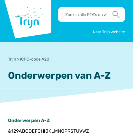
RSO
RTA's
Trijn
en
Zoek
werkafspraken
zoeken
Naar Trijn website
Trijn
>
ICPC-code A20
Onderwerpen van A-Z
Onderwerpen A-Z
&
1
2
9
A
B
C
D
E
F
G
H
I
J
K
L
M
N
O
P
R
S
T
U
V
W
Z