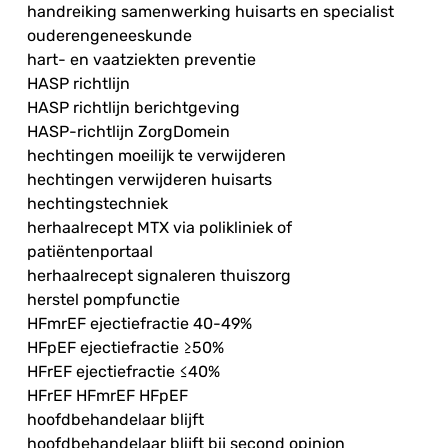
handreiking samenwerking huisarts en specialist
ouderengeneeskunde
hart- en vaatziekten preventie
HASP richtlijn
HASP richtlijn berichtgeving
HASP-richtlijn ZorgDomein
hechtingen moeilijk te verwijderen
hechtingen verwijderen huisarts
hechtingstechniek
herhaalrecept MTX via polikliniek of
patiëntenportaal
herhaalrecept signaleren thuiszorg
herstel pompfunctie
HFmrEF ejectiefractie 40-49%
HFpEF ejectiefractie ≥50%
HFrEF ejectiefractie ≤40%
HFrEF HFmrEF HFpEF
hoofdbehandelaar blijft
hoofdbehandelaar blijft bij second opinion