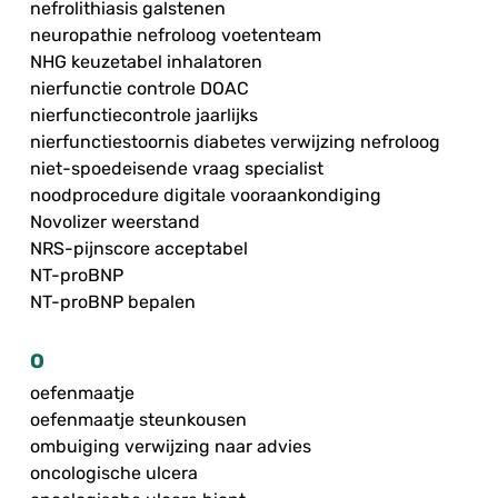
nefrolithiasis galstenen
neuropathie nefroloog voetenteam
NHG keuzetabel inhalatoren
nierfunctie controle DOAC
nierfunctiecontrole jaarlijks
nierfunctiestoornis diabetes verwijzing nefroloog
niet-spoedeisende vraag specialist
noodprocedure digitale vooraankondiging
Novolizer weerstand
NRS-pijnscore acceptabel
NT-proBNP
NT-proBNP bepalen
O
oefenmaatje
oefenmaatje steunkousen
ombuiging verwijzing naar advies
oncologische ulcera