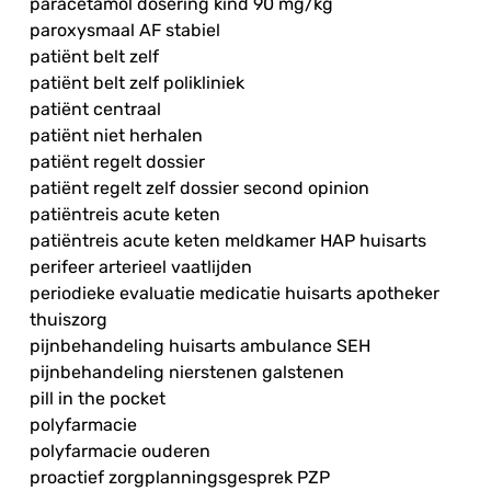
paracetamol dosering kind 90 mg/kg
paroxysmaal AF stabiel
patiënt belt zelf
patiënt belt zelf polikliniek
patiënt centraal
patiënt niet herhalen
patiënt regelt dossier
patiënt regelt zelf dossier second opinion
patiëntreis acute keten
patiëntreis acute keten meldkamer HAP huisarts
perifeer arterieel vaatlijden
periodieke evaluatie medicatie huisarts apotheker
thuiszorg
pijnbehandeling huisarts ambulance SEH
pijnbehandeling nierstenen galstenen
pill in the pocket
polyfarmacie
polyfarmacie ouderen
proactief zorgplanningsgesprek PZP