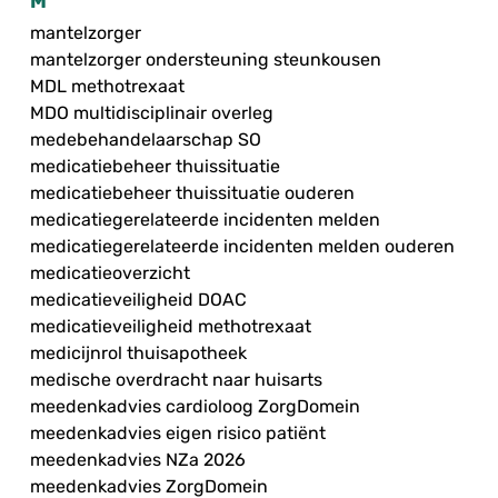
M
mantelzorger
mantelzorger ondersteuning steunkousen
MDL methotrexaat
MDO multidisciplinair overleg
medebehandelaarschap SO
medicatiebeheer thuissituatie
medicatiebeheer thuissituatie ouderen
medicatiegerelateerde incidenten melden
medicatiegerelateerde incidenten melden ouderen
medicatieoverzicht
medicatieveiligheid DOAC
medicatieveiligheid methotrexaat
medicijnrol thuisapotheek
medische overdracht naar huisarts
meedenkadvies cardioloog ZorgDomein
meedenkadvies eigen risico patiënt
meedenkadvies NZa 2026
meedenkadvies ZorgDomein