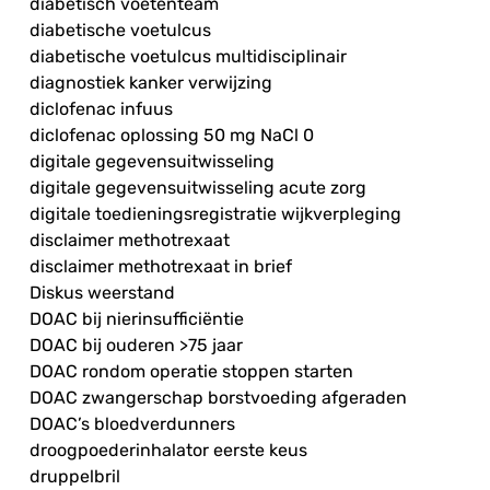
diabetisch voetenteam
diabetische voetulcus
diabetische voetulcus multidisciplinair
diagnostiek kanker verwijzing
diclofenac infuus
diclofenac oplossing 50 mg NaCl 0
digitale gegevensuitwisseling
digitale gegevensuitwisseling acute zorg
digitale toedieningsregistratie wijkverpleging
disclaimer methotrexaat
disclaimer methotrexaat in brief
Diskus weerstand
DOAC bij nierinsufficiëntie
DOAC bij ouderen >75 jaar
DOAC rondom operatie stoppen starten
DOAC zwangerschap borstvoeding afgeraden
DOAC’s bloedverdunners
droogpoederinhalator eerste keus
druppelbril