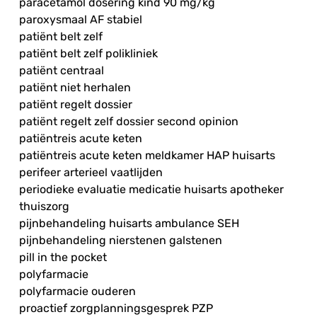
paracetamol dosering kind 90 mg/kg
paroxysmaal AF stabiel
patiënt belt zelf
patiënt belt zelf polikliniek
patiënt centraal
patiënt niet herhalen
patiënt regelt dossier
patiënt regelt zelf dossier second opinion
patiëntreis acute keten
patiëntreis acute keten meldkamer HAP huisarts
perifeer arterieel vaatlijden
periodieke evaluatie medicatie huisarts apotheker
thuiszorg
pijnbehandeling huisarts ambulance SEH
pijnbehandeling nierstenen galstenen
pill in the pocket
polyfarmacie
polyfarmacie ouderen
proactief zorgplanningsgesprek PZP