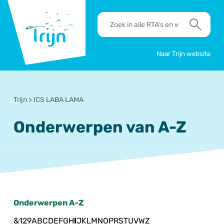
RSO
RTA's
Trijn
en
Zoek
werkafspraken
zoeken
Naar Trijn website
Trijn
>
ICS LABA LAMA
Onderwerpen van A-Z
Onderwerpen A-Z
&
1
2
9
A
B
C
D
E
F
G
H
I
J
K
L
M
N
O
P
R
S
T
U
V
W
Z