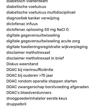
diabetisch voetenteam
diabetische voetulcus
diabetische voetulcus multidisciplinair
diagnostiek kanker verwijzing
diclofenac infuus
diclofenac oplossing 50 mg NaCl 0
digitale gegevensuitwisseling
digitale gegevensuitwisseling acute zorg
digitale toedieningsregistratie wijkverpleging
disclaimer methotrexaat
disclaimer methotrexaat in brief
Diskus weerstand
DOAC bij nierinsufficiëntie
DOAC bij ouderen >75 jaar
DOAC rondom operatie stoppen starten
DOAC zwangerschap borstvoeding afgeraden
DOAC’s bloedverdunners
droogpoederinhalator eerste keus
druppelbril