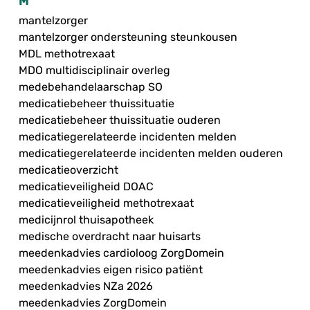
M
mantelzorger
mantelzorger ondersteuning steunkousen
MDL methotrexaat
MDO multidisciplinair overleg
medebehandelaarschap SO
medicatiebeheer thuissituatie
medicatiebeheer thuissituatie ouderen
medicatiegerelateerde incidenten melden
medicatiegerelateerde incidenten melden ouderen
medicatieoverzicht
medicatieveiligheid DOAC
medicatieveiligheid methotrexaat
medicijnrol thuisapotheek
medische overdracht naar huisarts
meedenkadvies cardioloog ZorgDomein
meedenkadvies eigen risico patiënt
meedenkadvies NZa 2026
meedenkadvies ZorgDomein