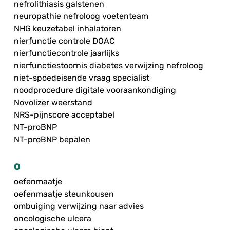
nefrolithiasis galstenen
neuropathie nefroloog voetenteam
NHG keuzetabel inhalatoren
nierfunctie controle DOAC
nierfunctiecontrole jaarlijks
nierfunctiestoornis diabetes verwijzing nefroloog
niet-spoedeisende vraag specialist
noodprocedure digitale vooraankondiging
Novolizer weerstand
NRS-pijnscore acceptabel
NT-proBNP
NT-proBNP bepalen
O
oefenmaatje
oefenmaatje steunkousen
ombuiging verwijzing naar advies
oncologische ulcera