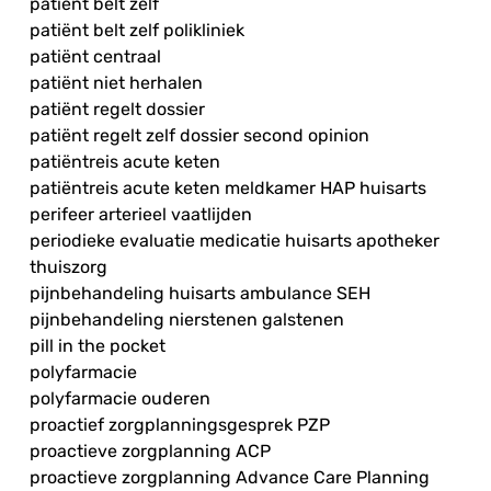
patiënt belt zelf
patiënt belt zelf polikliniek
patiënt centraal
patiënt niet herhalen
patiënt regelt dossier
patiënt regelt zelf dossier second opinion
patiëntreis acute keten
patiëntreis acute keten meldkamer HAP huisarts
perifeer arterieel vaatlijden
periodieke evaluatie medicatie huisarts apotheker
thuiszorg
pijnbehandeling huisarts ambulance SEH
pijnbehandeling nierstenen galstenen
pill in the pocket
polyfarmacie
polyfarmacie ouderen
proactief zorgplanningsgesprek PZP
proactieve zorgplanning ACP
proactieve zorgplanning Advance Care Planning