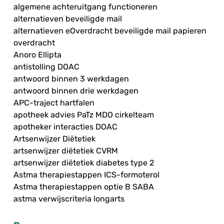
algemene achteruitgang functioneren
alternatieven beveiligde mail
alternatieven eOverdracht beveiligde mail papieren
overdracht
Anoro Ellipta
antistolling DOAC
antwoord binnen 3 werkdagen
antwoord binnen drie werkdagen
APC-traject hartfalen
apotheek advies PaTz MDO cirkelteam
apotheker interacties DOAC
Artsenwijzer Diëtetiek
artsenwijzer diëtetiek CVRM
artsenwijzer diëtetiek diabetes type 2
Astma therapiestappen ICS-formoterol
Astma therapiestappen optie B SABA
astma verwijscriteria longarts