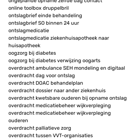
ongeplande opname zelfde dag contact
online toolbox druppelbril
ontslagbrief einde behandeling
ontslagbrief SO binnen 24 uur
ontslagmedicatie
ontslagmedicatie ziekenhuisapotheek naar
huisapotheek
oogzorg bij diabetes
oogzorg bij diabetes verwijzing oogarts
overdracht ambulance SEH mondeling en digitaal
overdracht dag voor ontslag
overdracht DOAC behandelplan
overdracht dossier naar ander ziekenhuis
overdracht kwetsbare ouderen bij opname ontslag
overdracht medicatiebeheer wijkverpleging
overdracht medicatiebeheer wijkverpleging
ouderen
overdracht palliatieve zorg
overdracht tussen VVT-organisaties