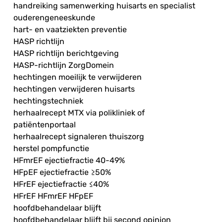
handreiking samenwerking huisarts en specialist
ouderengeneeskunde
hart- en vaatziekten preventie
HASP richtlijn
HASP richtlijn berichtgeving
HASP-richtlijn ZorgDomein
hechtingen moeilijk te verwijderen
hechtingen verwijderen huisarts
hechtingstechniek
herhaalrecept MTX via polikliniek of
patiëntenportaal
herhaalrecept signaleren thuiszorg
herstel pompfunctie
HFmrEF ejectiefractie 40-49%
HFpEF ejectiefractie ≥50%
HFrEF ejectiefractie ≤40%
HFrEF HFmrEF HFpEF
hoofdbehandelaar blijft
hoofdbehandelaar blijft bij second opinion