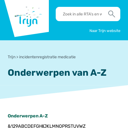
RSO
RTA's
Trijn
en
Zoek
werkafspraken
zoeken
Naar Trijn website
Trijn
>
incidentenregistratie medicatie
Onderwerpen van A-Z
Onderwerpen A-Z
&
1
2
9
A
B
C
D
E
F
G
H
I
J
K
L
M
N
O
P
R
S
T
U
V
W
Z