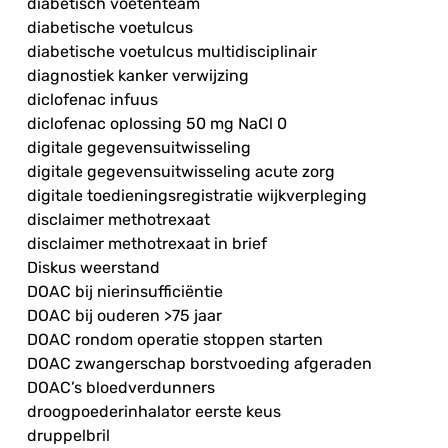
diabetisch voetenteam
diabetische voetulcus
diabetische voetulcus multidisciplinair
diagnostiek kanker verwijzing
diclofenac infuus
diclofenac oplossing 50 mg NaCl 0
digitale gegevensuitwisseling
digitale gegevensuitwisseling acute zorg
digitale toedieningsregistratie wijkverpleging
disclaimer methotrexaat
disclaimer methotrexaat in brief
Diskus weerstand
DOAC bij nierinsufficiëntie
DOAC bij ouderen >75 jaar
DOAC rondom operatie stoppen starten
DOAC zwangerschap borstvoeding afgeraden
DOAC’s bloedverdunners
droogpoederinhalator eerste keus
druppelbril