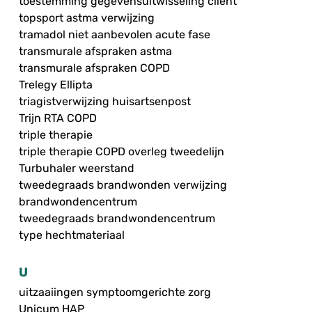
toestemming gegevensuitwisseling cliënt
topsport astma verwijzing
tramadol niet aanbevolen acute fase
transmurale afspraken astma
transmurale afspraken COPD
Trelegy Ellipta
triagistverwijzing huisartsenpost
Trijn RTA COPD
triple therapie
triple therapie COPD overleg tweedelijn
Turbuhaler weerstand
tweedegraads brandwonden verwijzing
brandwondencentrum
tweedegraads brandwondencentrum
type hechtmateriaal
U
uitzaaiingen symptoomgerichte zorg
Unicum HAP