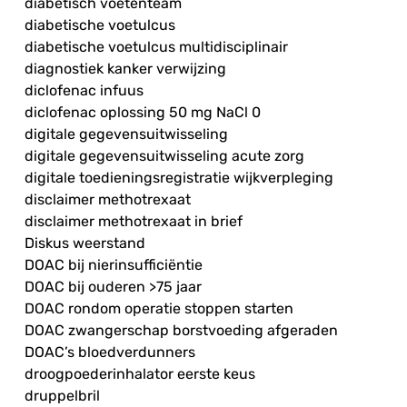
diabetisch voetenteam
diabetische voetulcus
diabetische voetulcus multidisciplinair
diagnostiek kanker verwijzing
diclofenac infuus
diclofenac oplossing 50 mg NaCl 0
digitale gegevensuitwisseling
digitale gegevensuitwisseling acute zorg
digitale toedieningsregistratie wijkverpleging
disclaimer methotrexaat
disclaimer methotrexaat in brief
Diskus weerstand
DOAC bij nierinsufficiëntie
DOAC bij ouderen >75 jaar
DOAC rondom operatie stoppen starten
DOAC zwangerschap borstvoeding afgeraden
DOAC’s bloedverdunners
droogpoederinhalator eerste keus
druppelbril