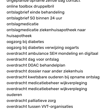
ongeplande opname zelfde dag contact
online toolbox druppelbril
ontslagbrief einde behandeling
ontslagbrief SO binnen 24 uur
ontslagmedicatie
ontslagmedicatie ziekenhuisapotheek naar
huisapotheek
oogzorg bij diabetes
oogzorg bij diabetes verwijzing oogarts
overdracht ambulance SEH mondeling en digitaal
overdracht dag voor ontslag
overdracht DOAC behandelplan
overdracht dossier naar ander ziekenhuis
overdracht kwetsbare ouderen bij opname ontslag
overdracht medicatiebeheer wijkverpleging
overdracht medicatiebeheer wijkverpleging
ouderen
overdracht palliatieve zorg
overdracht tussen VVT-organisaties