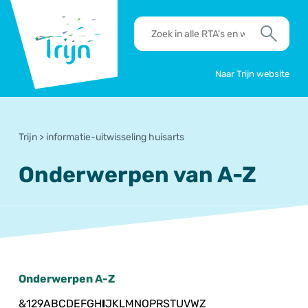
RSO
RTA's
Trijn
en
Zoek
werkafspraken
zoeken
Naar Trijn website
Trijn
>
informatie-uitwisseling huisarts
Onderwerpen van A-Z
Onderwerpen A-Z
&
1
2
9
A
B
C
D
E
F
G
H
I
J
K
L
M
N
O
P
R
S
T
U
V
W
Z