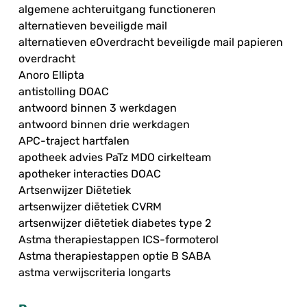
algemene achteruitgang functioneren
alternatieven beveiligde mail
alternatieven eOverdracht beveiligde mail papieren
overdracht
Anoro Ellipta
antistolling DOAC
antwoord binnen 3 werkdagen
antwoord binnen drie werkdagen
APC-traject hartfalen
apotheek advies PaTz MDO cirkelteam
apotheker interacties DOAC
Artsenwijzer Diëtetiek
artsenwijzer diëtetiek CVRM
artsenwijzer diëtetiek diabetes type 2
Astma therapiestappen ICS-formoterol
Astma therapiestappen optie B SABA
astma verwijscriteria longarts