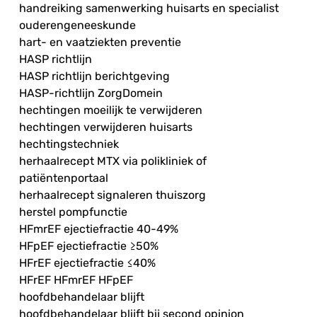
handreiking samenwerking huisarts en specialist
ouderengeneeskunde
hart- en vaatziekten preventie
HASP richtlijn
HASP richtlijn berichtgeving
HASP-richtlijn ZorgDomein
hechtingen moeilijk te verwijderen
hechtingen verwijderen huisarts
hechtingstechniek
herhaalrecept MTX via polikliniek of
patiëntenportaal
herhaalrecept signaleren thuiszorg
herstel pompfunctie
HFmrEF ejectiefractie 40-49%
HFpEF ejectiefractie ≥50%
HFrEF ejectiefractie ≤40%
HFrEF HFmrEF HFpEF
hoofdbehandelaar blijft
hoofdbehandelaar blijft bij second opinion