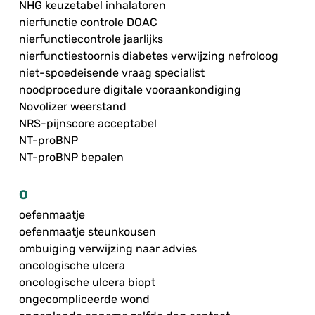
NHG keuzetabel inhalatoren
nierfunctie controle DOAC
nierfunctiecontrole jaarlijks
nierfunctiestoornis diabetes verwijzing nefroloog
niet-spoedeisende vraag specialist
noodprocedure digitale vooraankondiging
Novolizer weerstand
NRS-pijnscore acceptabel
NT-proBNP
NT-proBNP bepalen
O
oefenmaatje
oefenmaatje steunkousen
ombuiging verwijzing naar advies
oncologische ulcera
oncologische ulcera biopt
ongecompliceerde wond