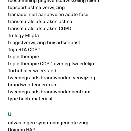
toestemming gegevensuitwisseling cliënt
topsport astma verwijzing
tramadol niet aanbevolen acute fase
transmurale afspraken astma
transmurale afspraken COPD
Trelegy Ellipta
triagistverwijzing huisartsenpost
Trijn RTA COPD
triple therapie
triple therapie COPD overleg tweedelijn
Turbuhaler weerstand
tweedegraads brandwonden verwijzing
brandwondencentrum
tweedegraads brandwondencentrum
type hechtmateriaal
U
uitzaaiingen symptoomgerichte zorg
Unicum HAP