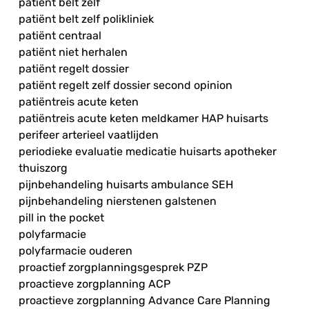
patiënt belt zelf
patiënt belt zelf polikliniek
patiënt centraal
patiënt niet herhalen
patiënt regelt dossier
patiënt regelt zelf dossier second opinion
patiëntreis acute keten
patiëntreis acute keten meldkamer HAP huisarts
perifeer arterieel vaatlijden
periodieke evaluatie medicatie huisarts apotheker
thuiszorg
pijnbehandeling huisarts ambulance SEH
pijnbehandeling nierstenen galstenen
pill in the pocket
polyfarmacie
polyfarmacie ouderen
proactief zorgplanningsgesprek PZP
proactieve zorgplanning ACP
proactieve zorgplanning Advance Care Planning