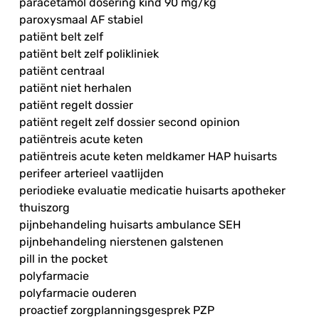
paracetamol dosering kind 90 mg/kg
paroxysmaal AF stabiel
patiënt belt zelf
patiënt belt zelf polikliniek
patiënt centraal
patiënt niet herhalen
patiënt regelt dossier
patiënt regelt zelf dossier second opinion
patiëntreis acute keten
patiëntreis acute keten meldkamer HAP huisarts
perifeer arterieel vaatlijden
periodieke evaluatie medicatie huisarts apotheker
thuiszorg
pijnbehandeling huisarts ambulance SEH
pijnbehandeling nierstenen galstenen
pill in the pocket
polyfarmacie
polyfarmacie ouderen
proactief zorgplanningsgesprek PZP