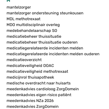
M
mantelzorger
mantelzorger ondersteuning steunkousen
MDL methotrexaat
MDO multidisciplinair overleg
medebehandelaarschap SO
medicatiebeheer thuissituatie
medicatiebeheer thuissituatie ouderen
medicatiegerelateerde incidenten melden
medicatiegerelateerde incidenten melden ouderen
medicatieoverzicht
medicatieveiligheid DOAC
medicatieveiligheid methotrexaat
medicijnrol thuisapotheek
medische overdracht naar huisarts
meedenkadvies cardioloog ZorgDomein
meedenkadvies eigen risico patiënt
meedenkadvies NZa 2026
meedenkadvies ZorgDomein