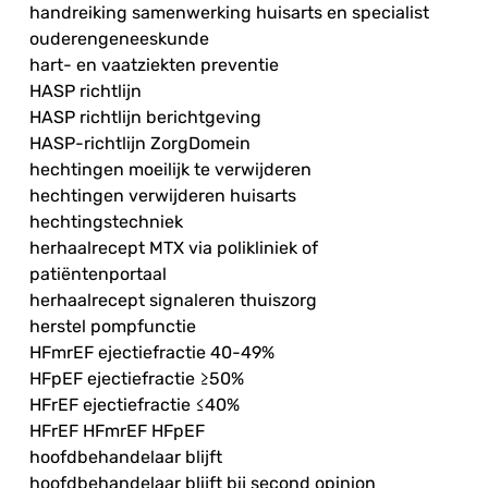
handreiking samenwerking huisarts en specialist
ouderengeneeskunde
hart- en vaatziekten preventie
HASP richtlijn
HASP richtlijn berichtgeving
HASP-richtlijn ZorgDomein
hechtingen moeilijk te verwijderen
hechtingen verwijderen huisarts
hechtingstechniek
herhaalrecept MTX via polikliniek of
patiëntenportaal
herhaalrecept signaleren thuiszorg
herstel pompfunctie
HFmrEF ejectiefractie 40-49%
HFpEF ejectiefractie ≥50%
HFrEF ejectiefractie ≤40%
HFrEF HFmrEF HFpEF
hoofdbehandelaar blijft
hoofdbehandelaar blijft bij second opinion