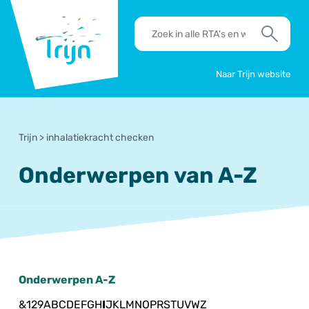
RSO
RTA's
Trijn
en
Zoek
werkafspraken
zoeken
Naar Trijn website
Trijn
>
inhalatiekracht checken
Onderwerpen van A-Z
Onderwerpen A-Z
&
1
2
9
A
B
C
D
E
F
G
H
I
J
K
L
M
N
O
P
R
S
T
U
V
W
Z