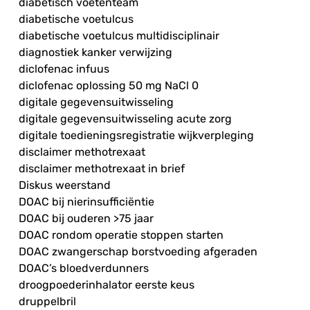
diabetisch voetenteam
diabetische voetulcus
diabetische voetulcus multidisciplinair
diagnostiek kanker verwijzing
diclofenac infuus
diclofenac oplossing 50 mg NaCl 0
digitale gegevensuitwisseling
digitale gegevensuitwisseling acute zorg
digitale toedieningsregistratie wijkverpleging
disclaimer methotrexaat
disclaimer methotrexaat in brief
Diskus weerstand
DOAC bij nierinsufficiëntie
DOAC bij ouderen >75 jaar
DOAC rondom operatie stoppen starten
DOAC zwangerschap borstvoeding afgeraden
DOAC’s bloedverdunners
droogpoederinhalator eerste keus
druppelbril