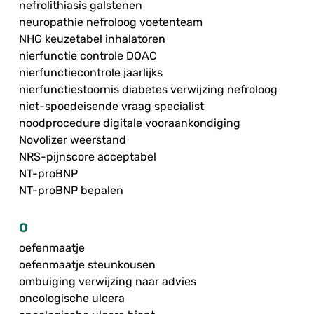
nefrolithiasis galstenen
neuropathie nefroloog voetenteam
NHG keuzetabel inhalatoren
nierfunctie controle DOAC
nierfunctiecontrole jaarlijks
nierfunctiestoornis diabetes verwijzing nefroloog
niet-spoedeisende vraag specialist
noodprocedure digitale vooraankondiging
Novolizer weerstand
NRS-pijnscore acceptabel
NT-proBNP
NT-proBNP bepalen
O
oefenmaatje
oefenmaatje steunkousen
ombuiging verwijzing naar advies
oncologische ulcera