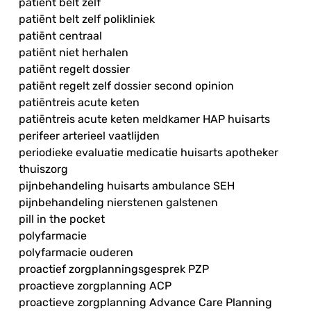
patiënt belt zelf
patiënt belt zelf polikliniek
patiënt centraal
patiënt niet herhalen
patiënt regelt dossier
patiënt regelt zelf dossier second opinion
patiëntreis acute keten
patiëntreis acute keten meldkamer HAP huisarts
perifeer arterieel vaatlijden
periodieke evaluatie medicatie huisarts apotheker
thuiszorg
pijnbehandeling huisarts ambulance SEH
pijnbehandeling nierstenen galstenen
pill in the pocket
polyfarmacie
polyfarmacie ouderen
proactief zorgplanningsgesprek PZP
proactieve zorgplanning ACP
proactieve zorgplanning Advance Care Planning