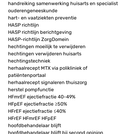
handreiking samenwerking huisarts en specialist
ouderengeneeskunde
hart- en vaatziekten preventie
HASP richtlijn
HASP richtlijn berichtgeving
HASP-richtlijn ZorgDomein
hechtingen moeilijk te verwijderen
hechtingen verwijderen huisarts
hechtingstechniek
herhaalrecept MTX via polikliniek of
patiëntenportaal
herhaalrecept signaleren thuiszorg
herstel pompfunctie
HFmrEF ejectiefractie 40-49%
HFpEF ejectiefractie ≥50%
HFrEF ejectiefractie ≤40%
HFrEF HFmrEF HFpEF
hoofdbehandelaar blijft
hoofdbehandelaar blijft bij second opinion