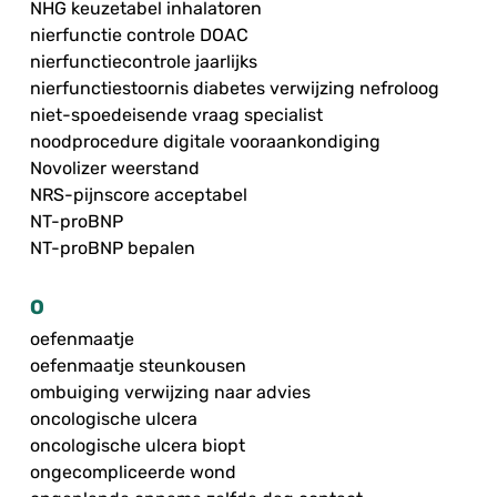
NHG keuzetabel inhalatoren
nierfunctie controle DOAC
nierfunctiecontrole jaarlijks
nierfunctiestoornis diabetes verwijzing nefroloog
niet-spoedeisende vraag specialist
noodprocedure digitale vooraankondiging
Novolizer weerstand
NRS-pijnscore acceptabel
NT-proBNP
NT-proBNP bepalen
O
oefenmaatje
oefenmaatje steunkousen
ombuiging verwijzing naar advies
oncologische ulcera
oncologische ulcera biopt
ongecompliceerde wond