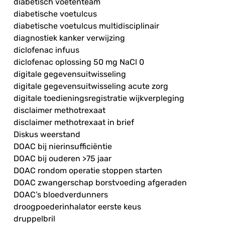
diabetisch voetenteam
diabetische voetulcus
diabetische voetulcus multidisciplinair
diagnostiek kanker verwijzing
diclofenac infuus
diclofenac oplossing 50 mg NaCl 0
digitale gegevensuitwisseling
digitale gegevensuitwisseling acute zorg
digitale toedieningsregistratie wijkverpleging
disclaimer methotrexaat
disclaimer methotrexaat in brief
Diskus weerstand
DOAC bij nierinsufficiëntie
DOAC bij ouderen >75 jaar
DOAC rondom operatie stoppen starten
DOAC zwangerschap borstvoeding afgeraden
DOAC’s bloedverdunners
droogpoederinhalator eerste keus
druppelbril