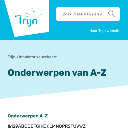
RSO
RTA's
Trijn
en
Zoek
werkafspraken
zoeken
Naar Trijn website
Trijn
>
inhalator keuzekaart
Onderwerpen van A-Z
Onderwerpen A-Z
&
1
2
9
A
B
C
D
E
F
G
H
I
J
K
L
M
N
O
P
R
S
T
U
V
W
Z