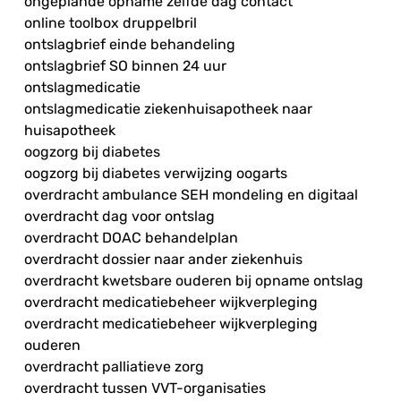
ongeplande opname zelfde dag contact
online toolbox druppelbril
ontslagbrief einde behandeling
ontslagbrief SO binnen 24 uur
ontslagmedicatie
ontslagmedicatie ziekenhuisapotheek naar
huisapotheek
oogzorg bij diabetes
oogzorg bij diabetes verwijzing oogarts
overdracht ambulance SEH mondeling en digitaal
overdracht dag voor ontslag
overdracht DOAC behandelplan
overdracht dossier naar ander ziekenhuis
overdracht kwetsbare ouderen bij opname ontslag
overdracht medicatiebeheer wijkverpleging
overdracht medicatiebeheer wijkverpleging
ouderen
overdracht palliatieve zorg
overdracht tussen VVT-organisaties