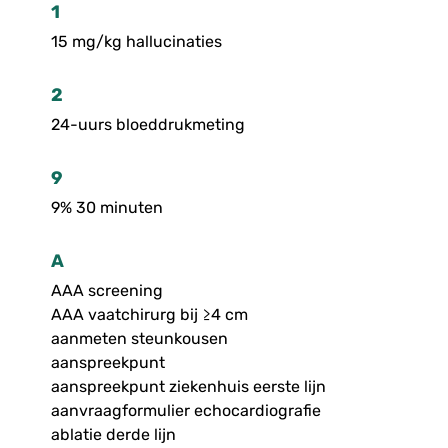
1
15 mg/kg hallucinaties
2
24-uurs bloeddrukmeting
9
9% 30 minuten
A
AAA screening
AAA vaatchirurg bij ≥4 cm
aanmeten steunkousen
aanspreekpunt
aanspreekpunt ziekenhuis eerste lijn
aanvraagformulier echocardiografie
ablatie derde lijn