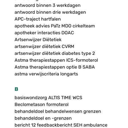
antwoord binnen 3 werkdagen
antwoord binnen drie werkdagen
APC-traject hartfalen
apotheek advies PaTz MDO cirkelteam
apotheker interacties DOAC
Artsenwijzer Diëtetiek
artsenwijzer diëtetiek CVRM
artsenwijzer diëtetiek diabetes type 2
Astma therapiestappen ICS-formoterol
Astma therapiestappen optie B SABA
astma verwijscriteria longarts
B
basiswondzorg ALTIS TIME WCS
Beclometason formoterol
behandeldoel behandelwensen grenzen
behandeldoel en -grenzen
bericht 12 feedbackbericht SEH ambulance