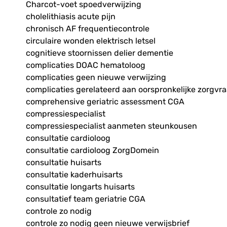
Charcot-voet spoedverwijzing
cholelithiasis acute pijn
chronisch AF frequentiecontrole
circulaire wonden elektrisch letsel
cognitieve stoornissen delier dementie
complicaties DOAC hematoloog
complicaties geen nieuwe verwijzing
complicaties gerelateerd aan oorspronkelijke zorgvr
comprehensive geriatric assessment CGA
compressiespecialist
compressiespecialist aanmeten steunkousen
consultatie cardioloog
consultatie cardioloog ZorgDomein
consultatie huisarts
consultatie kaderhuisarts
consultatie longarts huisarts
consultatief team geriatrie CGA
controle zo nodig
controle zo nodig geen nieuwe verwijsbrief