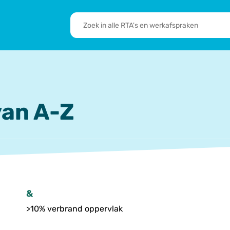
RTA's
en
sbrief
Leden
werkafspraken
zoeken
 we doen
De transformatie
RTA’s
an A-Z
&
>10% verbrand oppervlak