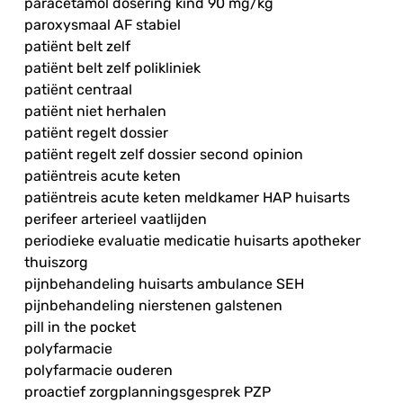
paracetamol dosering kind 90 mg/kg
paroxysmaal AF stabiel
patiënt belt zelf
patiënt belt zelf polikliniek
patiënt centraal
patiënt niet herhalen
patiënt regelt dossier
patiënt regelt zelf dossier second opinion
patiëntreis acute keten
patiëntreis acute keten meldkamer HAP huisarts
perifeer arterieel vaatlijden
periodieke evaluatie medicatie huisarts apotheker
thuiszorg
pijnbehandeling huisarts ambulance SEH
pijnbehandeling nierstenen galstenen
pill in the pocket
polyfarmacie
polyfarmacie ouderen
proactief zorgplanningsgesprek PZP