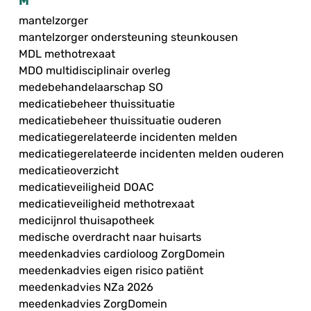
M
mantelzorger
mantelzorger ondersteuning steunkousen
MDL methotrexaat
MDO multidisciplinair overleg
medebehandelaarschap SO
medicatiebeheer thuissituatie
medicatiebeheer thuissituatie ouderen
medicatiegerelateerde incidenten melden
medicatiegerelateerde incidenten melden ouderen
medicatieoverzicht
medicatieveiligheid DOAC
medicatieveiligheid methotrexaat
medicijnrol thuisapotheek
medische overdracht naar huisarts
meedenkadvies cardioloog ZorgDomein
meedenkadvies eigen risico patiënt
meedenkadvies NZa 2026
meedenkadvies ZorgDomein