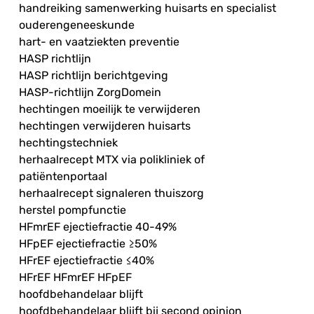
handreiking samenwerking huisarts en specialist
ouderengeneeskunde
hart- en vaatziekten preventie
HASP richtlijn
HASP richtlijn berichtgeving
HASP-richtlijn ZorgDomein
hechtingen moeilijk te verwijderen
hechtingen verwijderen huisarts
hechtingstechniek
herhaalrecept MTX via polikliniek of
patiëntenportaal
herhaalrecept signaleren thuiszorg
herstel pompfunctie
HFmrEF ejectiefractie 40-49%
HFpEF ejectiefractie ≥50%
HFrEF ejectiefractie ≤40%
HFrEF HFmrEF HFpEF
hoofdbehandelaar blijft
hoofdbehandelaar blijft bij second opinion