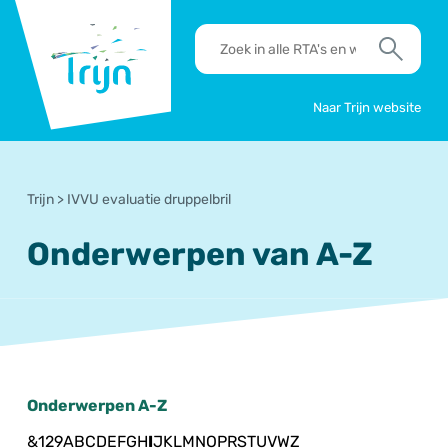
RSO
RTA's
Trijn
en
Zoek
werkafspraken
zoeken
Naar Trijn website
Trijn
>
IVVU evaluatie druppelbril
Onderwerpen van A-Z
Onderwerpen A-Z
&
1
2
9
A
B
C
D
E
F
G
H
I
J
K
L
M
N
O
P
R
S
T
U
V
W
Z