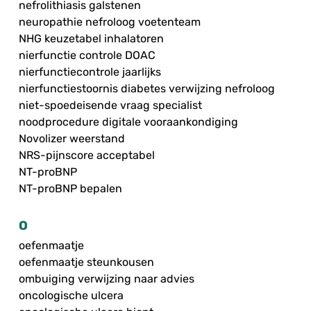
nefrolithiasis galstenen
neuropathie nefroloog voetenteam
NHG keuzetabel inhalatoren
nierfunctie controle DOAC
nierfunctiecontrole jaarlijks
nierfunctiestoornis diabetes verwijzing nefroloog
niet-spoedeisende vraag specialist
noodprocedure digitale vooraankondiging
Novolizer weerstand
NRS-pijnscore acceptabel
NT-proBNP
NT-proBNP bepalen
O
oefenmaatje
oefenmaatje steunkousen
ombuiging verwijzing naar advies
oncologische ulcera