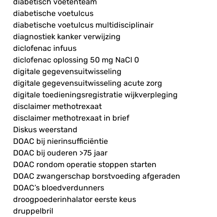
diabetisch voetenteam
diabetische voetulcus
diabetische voetulcus multidisciplinair
diagnostiek kanker verwijzing
diclofenac infuus
diclofenac oplossing 50 mg NaCl 0
digitale gegevensuitwisseling
digitale gegevensuitwisseling acute zorg
digitale toedieningsregistratie wijkverpleging
disclaimer methotrexaat
disclaimer methotrexaat in brief
Diskus weerstand
DOAC bij nierinsufficiëntie
DOAC bij ouderen >75 jaar
DOAC rondom operatie stoppen starten
DOAC zwangerschap borstvoeding afgeraden
DOAC’s bloedverdunners
droogpoederinhalator eerste keus
druppelbril