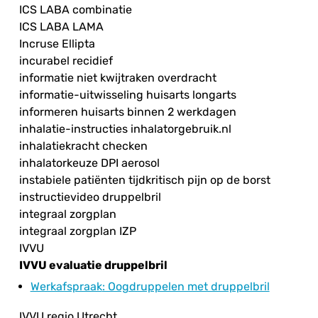
ICS LABA combinatie
ICS LABA LAMA
Incruse Ellipta
incurabel recidief
informatie niet kwijtraken overdracht
informatie-uitwisseling huisarts longarts
informeren huisarts binnen 2 werkdagen
inhalatie-instructies inhalatorgebruik.nl
inhalatiekracht checken
inhalatorkeuze DPI aerosol
instabiele patiënten tijdkritisch pijn op de borst
instructievideo druppelbril
integraal zorgplan
integraal zorgplan IZP
IVVU
IVVU evaluatie druppelbril
Werkafspraak
: Oogdruppelen met druppelbril
IVVU regio Utrecht