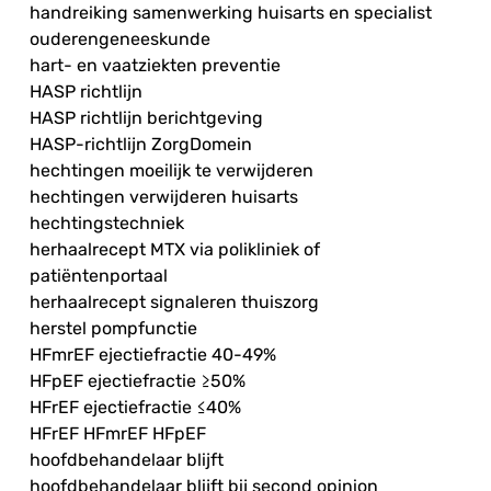
handreiking samenwerking huisarts en specialist
ouderengeneeskunde
hart- en vaatziekten preventie
HASP richtlijn
HASP richtlijn berichtgeving
HASP-richtlijn ZorgDomein
hechtingen moeilijk te verwijderen
hechtingen verwijderen huisarts
hechtingstechniek
herhaalrecept MTX via polikliniek of
patiëntenportaal
herhaalrecept signaleren thuiszorg
herstel pompfunctie
HFmrEF ejectiefractie 40-49%
HFpEF ejectiefractie ≥50%
HFrEF ejectiefractie ≤40%
HFrEF HFmrEF HFpEF
hoofdbehandelaar blijft
hoofdbehandelaar blijft bij second opinion