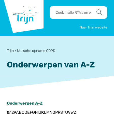
RSO
RTA's
Trijn
en
Zoek
werkafspraken
zoeken
Naar Trijn website
Trijn
>
klinische opname COPD
Onderwerpen van A-Z
Onderwerpen A-Z
&
1
2
9
A
B
C
D
E
F
G
H
I
J
K
L
M
N
O
P
R
S
T
U
V
W
Z