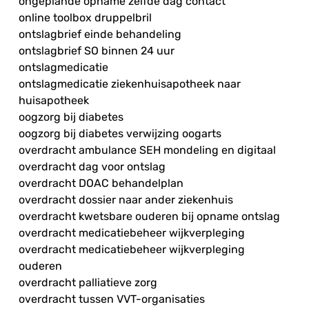
ongeplande opname zelfde dag contact
online toolbox druppelbril
ontslagbrief einde behandeling
ontslagbrief SO binnen 24 uur
ontslagmedicatie
ontslagmedicatie ziekenhuisapotheek naar
huisapotheek
oogzorg bij diabetes
oogzorg bij diabetes verwijzing oogarts
overdracht ambulance SEH mondeling en digitaal
overdracht dag voor ontslag
overdracht DOAC behandelplan
overdracht dossier naar ander ziekenhuis
overdracht kwetsbare ouderen bij opname ontslag
overdracht medicatiebeheer wijkverpleging
overdracht medicatiebeheer wijkverpleging
ouderen
overdracht palliatieve zorg
overdracht tussen VVT-organisaties