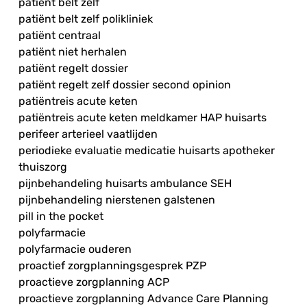
patiënt belt zelf
patiënt belt zelf polikliniek
patiënt centraal
patiënt niet herhalen
patiënt regelt dossier
patiënt regelt zelf dossier second opinion
patiëntreis acute keten
patiëntreis acute keten meldkamer HAP huisarts
perifeer arterieel vaatlijden
periodieke evaluatie medicatie huisarts apotheker
thuiszorg
pijnbehandeling huisarts ambulance SEH
pijnbehandeling nierstenen galstenen
pill in the pocket
polyfarmacie
polyfarmacie ouderen
proactief zorgplanningsgesprek PZP
proactieve zorgplanning ACP
proactieve zorgplanning Advance Care Planning