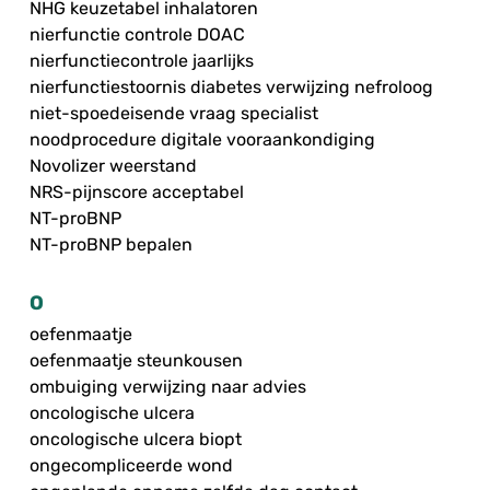
NHG keuzetabel inhalatoren
nierfunctie controle DOAC
nierfunctiecontrole jaarlijks
nierfunctiestoornis diabetes verwijzing nefroloog
niet-spoedeisende vraag specialist
noodprocedure digitale vooraankondiging
Novolizer weerstand
NRS-pijnscore acceptabel
NT-proBNP
NT-proBNP bepalen
O
oefenmaatje
oefenmaatje steunkousen
ombuiging verwijzing naar advies
oncologische ulcera
oncologische ulcera biopt
ongecompliceerde wond