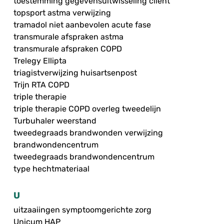
toestemming gegevensuitwisseling cliënt
topsport astma verwijzing
tramadol niet aanbevolen acute fase
transmurale afspraken astma
transmurale afspraken COPD
Trelegy Ellipta
triagistverwijzing huisartsenpost
Trijn RTA COPD
triple therapie
triple therapie COPD overleg tweedelijn
Turbuhaler weerstand
tweedegraads brandwonden verwijzing
brandwondencentrum
tweedegraads brandwondencentrum
type hechtmateriaal
U
uitzaaiingen symptoomgerichte zorg
Unicum HAP