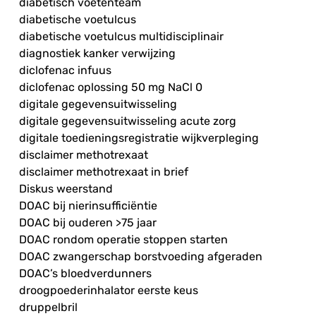
diabetisch voetenteam
diabetische voetulcus
diabetische voetulcus multidisciplinair
diagnostiek kanker verwijzing
diclofenac infuus
diclofenac oplossing 50 mg NaCl 0
digitale gegevensuitwisseling
digitale gegevensuitwisseling acute zorg
digitale toedieningsregistratie wijkverpleging
disclaimer methotrexaat
disclaimer methotrexaat in brief
Diskus weerstand
DOAC bij nierinsufficiëntie
DOAC bij ouderen >75 jaar
DOAC rondom operatie stoppen starten
DOAC zwangerschap borstvoeding afgeraden
DOAC’s bloedverdunners
droogpoederinhalator eerste keus
druppelbril