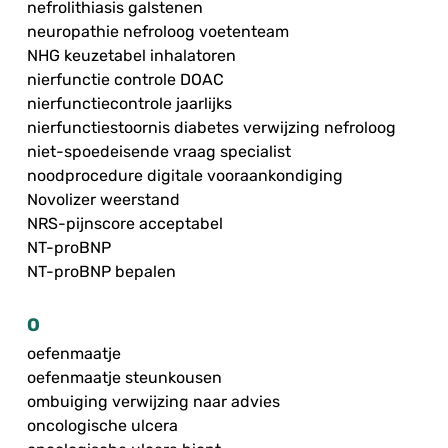
nefrolithiasis galstenen
neuropathie nefroloog voetenteam
NHG keuzetabel inhalatoren
nierfunctie controle DOAC
nierfunctiecontrole jaarlijks
nierfunctiestoornis diabetes verwijzing nefroloog
niet-spoedeisende vraag specialist
noodprocedure digitale vooraankondiging
Novolizer weerstand
NRS-pijnscore acceptabel
NT-proBNP
NT-proBNP bepalen
O
oefenmaatje
oefenmaatje steunkousen
ombuiging verwijzing naar advies
oncologische ulcera