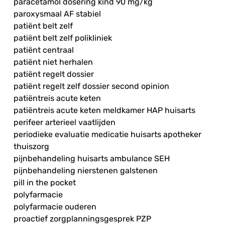
paracetamol dosering kind 90 mg/kg
paroxysmaal AF stabiel
patiënt belt zelf
patiënt belt zelf polikliniek
patiënt centraal
patiënt niet herhalen
patiënt regelt dossier
patiënt regelt zelf dossier second opinion
patiëntreis acute keten
patiëntreis acute keten meldkamer HAP huisarts
perifeer arterieel vaatlijden
periodieke evaluatie medicatie huisarts apotheker
thuiszorg
pijnbehandeling huisarts ambulance SEH
pijnbehandeling nierstenen galstenen
pill in the pocket
polyfarmacie
polyfarmacie ouderen
proactief zorgplanningsgesprek PZP