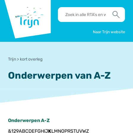
RSO
RTA's
Trijn
en
Zoek
werkafspraken
zoeken
Naar Trijn website
Trijn
>
kort overleg
Onderwerpen van A-Z
Onderwerpen A-Z
&
1
2
9
A
B
C
D
E
F
G
H
I
J
K
L
M
N
O
P
R
S
T
U
V
W
Z