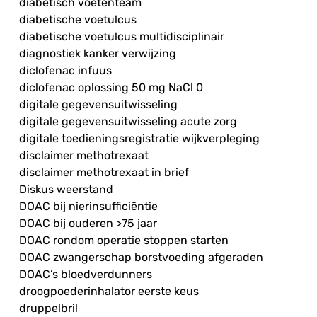
diabetisch voetenteam
diabetische voetulcus
diabetische voetulcus multidisciplinair
diagnostiek kanker verwijzing
diclofenac infuus
diclofenac oplossing 50 mg NaCl 0
digitale gegevensuitwisseling
digitale gegevensuitwisseling acute zorg
digitale toedieningsregistratie wijkverpleging
disclaimer methotrexaat
disclaimer methotrexaat in brief
Diskus weerstand
DOAC bij nierinsufficiëntie
DOAC bij ouderen >75 jaar
DOAC rondom operatie stoppen starten
DOAC zwangerschap borstvoeding afgeraden
DOAC’s bloedverdunners
droogpoederinhalator eerste keus
druppelbril