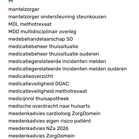
M
mantelzorger
mantelzorger ondersteuning steunkousen
MDL methotrexaat
MDO multidisciplinair overleg
medebehandelaarschap SO
medicatiebeheer thuissituatie
medicatiebeheer thuissituatie ouderen
medicatiegerelateerde incidenten melden
medicatiegerelateerde incidenten melden ouderen
medicatieoverzicht
medicatieveiligheid DOAC
medicatieveiligheid methotrexaat
medicijnrol thuisapotheek
medische overdracht naar huisarts
meedenkadvies cardioloog ZorgDomein
meedenkadvies eigen risico patiënt
meedenkadvies NZa 2026
meedenkadvies ZorgDomein