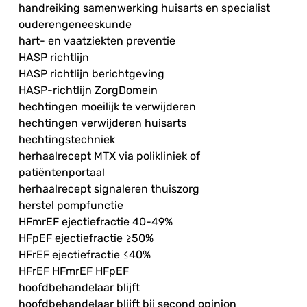
handreiking samenwerking huisarts en specialist
ouderengeneeskunde
hart- en vaatziekten preventie
HASP richtlijn
HASP richtlijn berichtgeving
HASP-richtlijn ZorgDomein
hechtingen moeilijk te verwijderen
hechtingen verwijderen huisarts
hechtingstechniek
herhaalrecept MTX via polikliniek of
patiëntenportaal
herhaalrecept signaleren thuiszorg
herstel pompfunctie
HFmrEF ejectiefractie 40-49%
HFpEF ejectiefractie ≥50%
HFrEF ejectiefractie ≤40%
HFrEF HFmrEF HFpEF
hoofdbehandelaar blijft
hoofdbehandelaar blijft bij second opinion