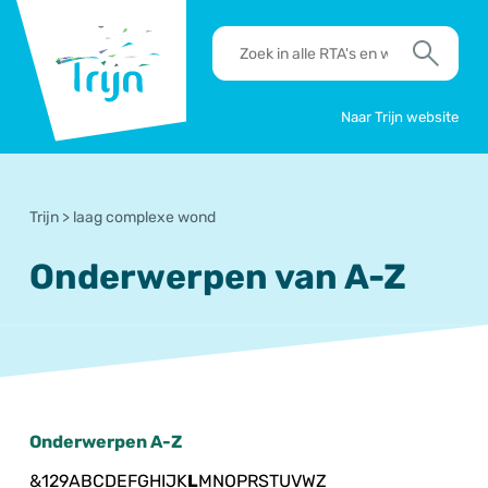
RSO
RTA's
Trijn
en
Zoek
werkafspraken
zoeken
Naar Trijn website
Trijn
>
laag complexe wond
Onderwerpen van A-Z
Onderwerpen A-Z
&
1
2
9
A
B
C
D
E
F
G
H
I
J
K
L
M
N
O
P
R
S
T
U
V
W
Z