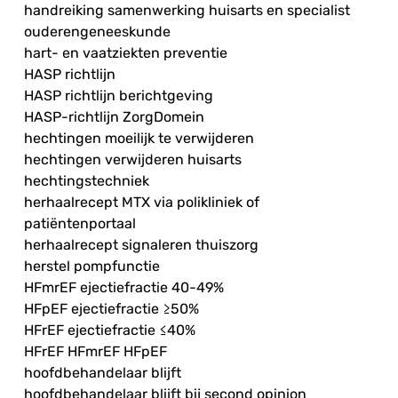
handreiking samenwerking huisarts en specialist
ouderengeneeskunde
hart- en vaatziekten preventie
HASP richtlijn
HASP richtlijn berichtgeving
HASP-richtlijn ZorgDomein
hechtingen moeilijk te verwijderen
hechtingen verwijderen huisarts
hechtingstechniek
herhaalrecept MTX via polikliniek of
patiëntenportaal
herhaalrecept signaleren thuiszorg
herstel pompfunctie
HFmrEF ejectiefractie 40-49%
HFpEF ejectiefractie ≥50%
HFrEF ejectiefractie ≤40%
HFrEF HFmrEF HFpEF
hoofdbehandelaar blijft
hoofdbehandelaar blijft bij second opinion