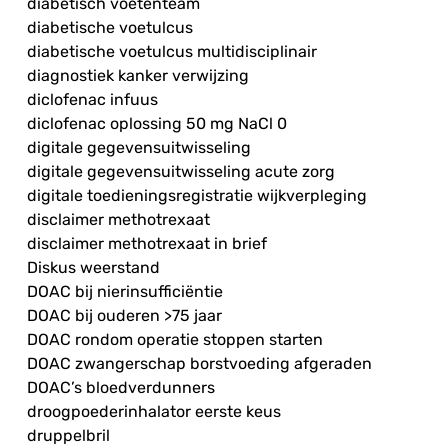
diabetisch voetenteam
diabetische voetulcus
diabetische voetulcus multidisciplinair
diagnostiek kanker verwijzing
diclofenac infuus
diclofenac oplossing 50 mg NaCl 0
digitale gegevensuitwisseling
digitale gegevensuitwisseling acute zorg
digitale toedieningsregistratie wijkverpleging
disclaimer methotrexaat
disclaimer methotrexaat in brief
Diskus weerstand
DOAC bij nierinsufficiëntie
DOAC bij ouderen >75 jaar
DOAC rondom operatie stoppen starten
DOAC zwangerschap borstvoeding afgeraden
DOAC’s bloedverdunners
droogpoederinhalator eerste keus
druppelbril