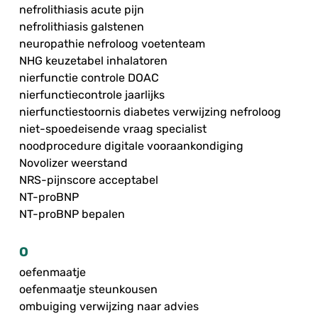
nefrolithiasis acute pijn
nefrolithiasis galstenen
neuropathie nefroloog voetenteam
NHG keuzetabel inhalatoren
nierfunctie controle DOAC
nierfunctiecontrole jaarlijks
nierfunctiestoornis diabetes verwijzing nefroloog
niet-spoedeisende vraag specialist
noodprocedure digitale vooraankondiging
Novolizer weerstand
NRS-pijnscore acceptabel
NT-proBNP
NT-proBNP bepalen
O
oefenmaatje
oefenmaatje steunkousen
ombuiging verwijzing naar advies