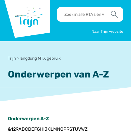
RSO
RTA's
Trijn
en
Zoek
werkafspraken
zoeken
Naar Trijn website
Trijn
>
langdurig MTX gebruik
Onderwerpen van A-Z
Onderwerpen A-Z
&
1
2
9
A
B
C
D
E
F
G
H
I
J
K
L
M
N
O
P
R
S
T
U
V
W
Z