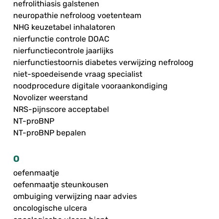
nefrolithiasis galstenen
neuropathie nefroloog voetenteam
NHG keuzetabel inhalatoren
nierfunctie controle DOAC
nierfunctiecontrole jaarlijks
nierfunctiestoornis diabetes verwijzing nefroloog
niet-spoedeisende vraag specialist
noodprocedure digitale vooraankondiging
Novolizer weerstand
NRS-pijnscore acceptabel
NT-proBNP
NT-proBNP bepalen
O
oefenmaatje
oefenmaatje steunkousen
ombuiging verwijzing naar advies
oncologische ulcera