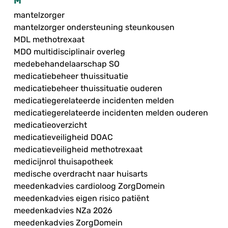
M
mantelzorger
mantelzorger ondersteuning steunkousen
MDL methotrexaat
MDO multidisciplinair overleg
medebehandelaarschap SO
medicatiebeheer thuissituatie
medicatiebeheer thuissituatie ouderen
medicatiegerelateerde incidenten melden
medicatiegerelateerde incidenten melden ouderen
medicatieoverzicht
medicatieveiligheid DOAC
medicatieveiligheid methotrexaat
medicijnrol thuisapotheek
medische overdracht naar huisarts
meedenkadvies cardioloog ZorgDomein
meedenkadvies eigen risico patiënt
meedenkadvies NZa 2026
meedenkadvies ZorgDomein