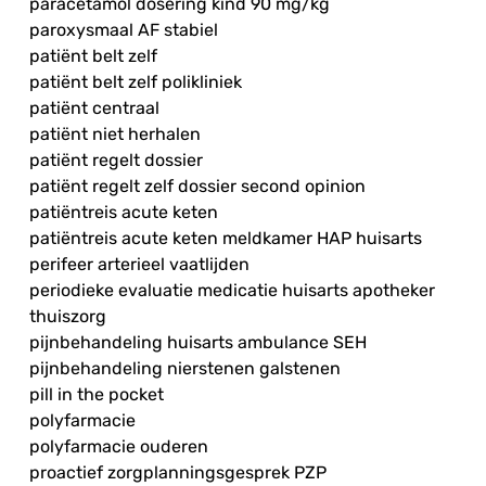
paracetamol dosering kind 90 mg/kg
paroxysmaal AF stabiel
patiënt belt zelf
patiënt belt zelf polikliniek
patiënt centraal
patiënt niet herhalen
patiënt regelt dossier
patiënt regelt zelf dossier second opinion
patiëntreis acute keten
patiëntreis acute keten meldkamer HAP huisarts
perifeer arterieel vaatlijden
periodieke evaluatie medicatie huisarts apotheker
thuiszorg
pijnbehandeling huisarts ambulance SEH
pijnbehandeling nierstenen galstenen
pill in the pocket
polyfarmacie
polyfarmacie ouderen
proactief zorgplanningsgesprek PZP