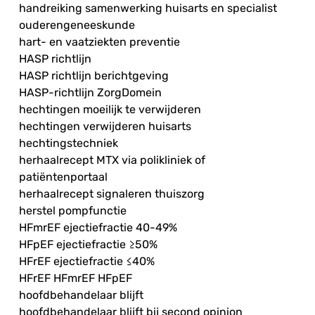
handreiking samenwerking huisarts en specialist
ouderengeneeskunde
hart- en vaatziekten preventie
HASP richtlijn
HASP richtlijn berichtgeving
HASP-richtlijn ZorgDomein
hechtingen moeilijk te verwijderen
hechtingen verwijderen huisarts
hechtingstechniek
herhaalrecept MTX via polikliniek of
patiëntenportaal
herhaalrecept signaleren thuiszorg
herstel pompfunctie
HFmrEF ejectiefractie 40-49%
HFpEF ejectiefractie ≥50%
HFrEF ejectiefractie ≤40%
HFrEF HFmrEF HFpEF
hoofdbehandelaar blijft
hoofdbehandelaar blijft bij second opinion