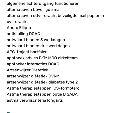
algemene achteruitgang functioneren
alternatieven beveiligde mail
alternatieven eOverdracht beveiligde mail papieren
overdracht
Anoro Ellipta
antistolling DOAC
antwoord binnen 3 werkdagen
antwoord binnen drie werkdagen
APC-traject hartfalen
apotheek advies PaTz MDO cirkelteam
apotheker interacties DOAC
Artsenwijzer Diëtetiek
artsenwijzer diëtetiek CVRM
artsenwijzer diëtetiek diabetes type 2
Astma therapiestappen ICS-formoterol
Astma therapiestappen optie B SABA
astma verwijscriteria longarts