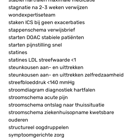
stagnatie na 2-3 weken verwijzen
wondexpertiseteam
staken ICS bij geen exacerbaties
stappenschema verwijsbrief
starten DOAC stabiele patiënten
starten pijnstilling snel
statines
statines LDL streefwaarde <1
steunkousen aan- en uittrekken
steunkousen aan- en uittrekken zelfredzaamheid
streefbloeddruk <140 mmHg
stroomdiagram diagnostiek hartfalen
stroomschema acute pijn
stroomschema ontslag naar thuissituatie
stroomschema ziekenhuisopname kwetsbare
ouderen
structureel oogdruppelen
symptoomgerichte zorg