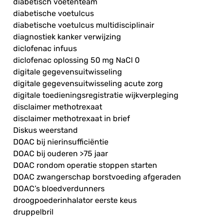
diabetisch voetenteam
diabetische voetulcus
diabetische voetulcus multidisciplinair
diagnostiek kanker verwijzing
diclofenac infuus
diclofenac oplossing 50 mg NaCl 0
digitale gegevensuitwisseling
digitale gegevensuitwisseling acute zorg
digitale toedieningsregistratie wijkverpleging
disclaimer methotrexaat
disclaimer methotrexaat in brief
Diskus weerstand
DOAC bij nierinsufficiëntie
DOAC bij ouderen >75 jaar
DOAC rondom operatie stoppen starten
DOAC zwangerschap borstvoeding afgeraden
DOAC’s bloedverdunners
droogpoederinhalator eerste keus
druppelbril