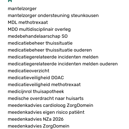
M
mantelzorger
mantelzorger ondersteuning steunkousen
MDL methotrexaat
MDO multidisciplinair overleg
medebehandelaarschap SO
medicatiebeheer thuissituatie
medicatiebeheer thuissituatie ouderen
medicatiegerelateerde incidenten melden
medicatiegerelateerde incidenten melden ouderen
medicatieoverzicht
medicatieveiligheid DOAC
medicatieveiligheid methotrexaat
medicijnrol thuisapotheek
medische overdracht naar huisarts
meedenkadvies cardioloog ZorgDomein
meedenkadvies eigen risico patiënt
meedenkadvies NZa 2026
meedenkadvies ZorgDomein