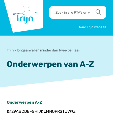
RSO
RTA's
Trijn
en
Zoek
werkafspraken
zoeken
Naar Trijn website
Trijn
>
longaanvallen minder dan twee per jaar
Onderwerpen van A-Z
Onderwerpen A-Z
&
1
2
9
A
B
C
D
E
F
G
H
I
J
K
L
M
N
O
P
R
S
T
U
V
W
Z