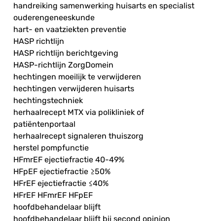
handreiking samenwerking huisarts en specialist
ouderengeneeskunde
hart- en vaatziekten preventie
HASP richtlijn
HASP richtlijn berichtgeving
HASP-richtlijn ZorgDomein
hechtingen moeilijk te verwijderen
hechtingen verwijderen huisarts
hechtingstechniek
herhaalrecept MTX via polikliniek of
patiëntenportaal
herhaalrecept signaleren thuiszorg
herstel pompfunctie
HFmrEF ejectiefractie 40-49%
HFpEF ejectiefractie ≥50%
HFrEF ejectiefractie ≤40%
HFrEF HFmrEF HFpEF
hoofdbehandelaar blijft
hoofdbehandelaar blijft bij second opinion