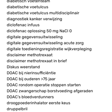
diabetisch voetenteam
diabetische voetulcus
diabetische voetulcus multidisciplinair
diagnostiek kanker verwijzing
diclofenac infuus
diclofenac oplossing 50 mg NaCl 0
digitale gegevensuitwisseling
digitale gegevensuitwisseling acute zorg
digitale toedieningsregistratie wijkverpleging
disclaimer methotrexaat
disclaimer methotrexaat in brief
Diskus weerstand
DOAC bij nierinsufficiëntie
DOAC bij ouderen >75 jaar
DOAC rondom operatie stoppen starten
DOAC zwangerschap borstvoeding afgeraden
DOAC’s bloedverdunners
droogpoederinhalator eerste keus
druppelbril