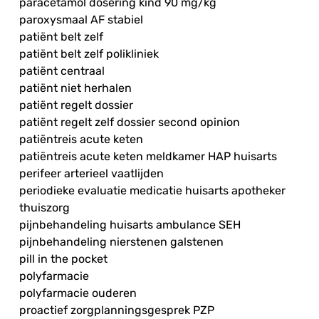
paracetamol dosering kind 90 mg/kg
paroxysmaal AF stabiel
patiënt belt zelf
patiënt belt zelf polikliniek
patiënt centraal
patiënt niet herhalen
patiënt regelt dossier
patiënt regelt zelf dossier second opinion
patiëntreis acute keten
patiëntreis acute keten meldkamer HAP huisarts
perifeer arterieel vaatlijden
periodieke evaluatie medicatie huisarts apotheker
thuiszorg
pijnbehandeling huisarts ambulance SEH
pijnbehandeling nierstenen galstenen
pill in the pocket
polyfarmacie
polyfarmacie ouderen
proactief zorgplanningsgesprek PZP