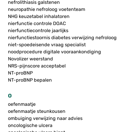
nefrolithiasis galstenen
neuropathie nefroloog voetenteam
NHG keuzetabel inhalatoren
nierfunctie controle DOAC
nierfunctiecontrole jaarlijks
nierfunctiestoornis diabetes verwijzing nefroloog
niet-spoedeisende vraag specialist
noodprocedure digitale vooraankondiging
Novolizer weerstand
NRS-pijnscore acceptabel
NT-proBNP
NT-proBNP bepalen
O
oefenmaatje
oefenmaatje steunkousen
ombuiging verwijzing naar advies
oncologische ulcera