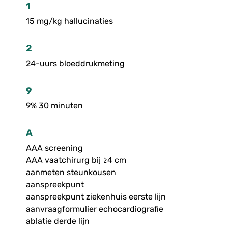
1
15 mg/kg hallucinaties
2
24-uurs bloeddrukmeting
9
9% 30 minuten
A
AAA screening
AAA vaatchirurg bij ≥4 cm
aanmeten steunkousen
aanspreekpunt
aanspreekpunt ziekenhuis eerste lijn
aanvraagformulier echocardiografie
ablatie derde lijn