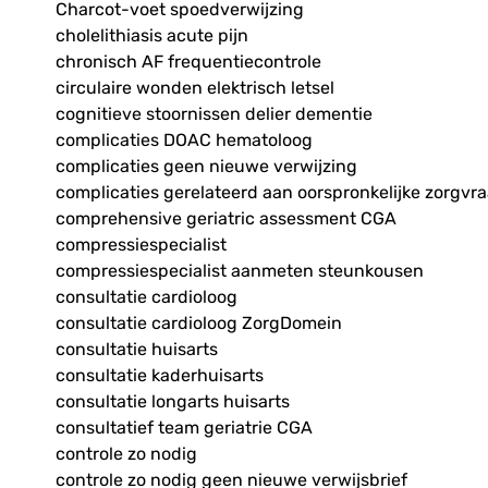
Charcot-voet spoedverwijzing
cholelithiasis acute pijn
chronisch AF frequentiecontrole
circulaire wonden elektrisch letsel
cognitieve stoornissen delier dementie
complicaties DOAC hematoloog
complicaties geen nieuwe verwijzing
complicaties gerelateerd aan oorspronkelijke zorgvr
comprehensive geriatric assessment CGA
compressiespecialist
compressiespecialist aanmeten steunkousen
consultatie cardioloog
consultatie cardioloog ZorgDomein
consultatie huisarts
consultatie kaderhuisarts
consultatie longarts huisarts
consultatief team geriatrie CGA
controle zo nodig
controle zo nodig geen nieuwe verwijsbrief