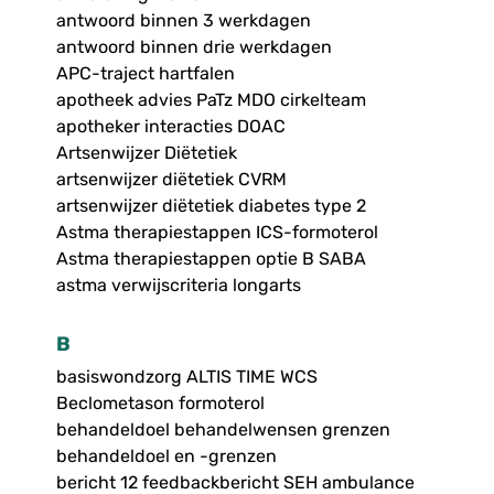
antwoord binnen 3 werkdagen
antwoord binnen drie werkdagen
APC-traject hartfalen
apotheek advies PaTz MDO cirkelteam
apotheker interacties DOAC
Artsenwijzer Diëtetiek
artsenwijzer diëtetiek CVRM
artsenwijzer diëtetiek diabetes type 2
Astma therapiestappen ICS-formoterol
Astma therapiestappen optie B SABA
astma verwijscriteria longarts
B
basiswondzorg ALTIS TIME WCS
Beclometason formoterol
behandeldoel behandelwensen grenzen
behandeldoel en -grenzen
bericht 12 feedbackbericht SEH ambulance