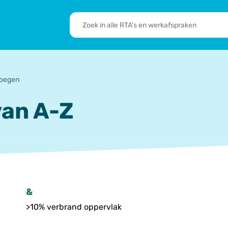
RTA's
en
sbrief
Leden
werkafspraken
zoeken
 we doen
De transformatie
RTA’s
voegen
an A-Z
&
>10% verbrand oppervlak