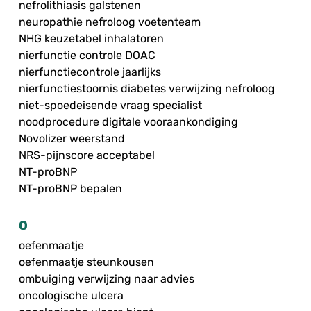
nefrolithiasis galstenen
neuropathie nefroloog voetenteam
NHG keuzetabel inhalatoren
nierfunctie controle DOAC
nierfunctiecontrole jaarlijks
nierfunctiestoornis diabetes verwijzing nefroloog
niet-spoedeisende vraag specialist
noodprocedure digitale vooraankondiging
Novolizer weerstand
NRS-pijnscore acceptabel
NT-proBNP
NT-proBNP bepalen
O
oefenmaatje
oefenmaatje steunkousen
ombuiging verwijzing naar advies
oncologische ulcera