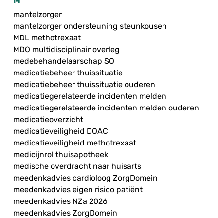
M
mantelzorger
mantelzorger ondersteuning steunkousen
MDL methotrexaat
MDO multidisciplinair overleg
medebehandelaarschap SO
medicatiebeheer thuissituatie
medicatiebeheer thuissituatie ouderen
medicatiegerelateerde incidenten melden
medicatiegerelateerde incidenten melden ouderen
medicatieoverzicht
medicatieveiligheid DOAC
medicatieveiligheid methotrexaat
medicijnrol thuisapotheek
medische overdracht naar huisarts
meedenkadvies cardioloog ZorgDomein
meedenkadvies eigen risico patiënt
meedenkadvies NZa 2026
meedenkadvies ZorgDomein