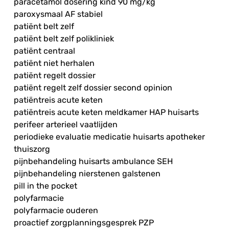
paracetamol dosering kind 90 mg/kg
paroxysmaal AF stabiel
patiënt belt zelf
patiënt belt zelf polikliniek
patiënt centraal
patiënt niet herhalen
patiënt regelt dossier
patiënt regelt zelf dossier second opinion
patiëntreis acute keten
patiëntreis acute keten meldkamer HAP huisarts
perifeer arterieel vaatlijden
periodieke evaluatie medicatie huisarts apotheker
thuiszorg
pijnbehandeling huisarts ambulance SEH
pijnbehandeling nierstenen galstenen
pill in the pocket
polyfarmacie
polyfarmacie ouderen
proactief zorgplanningsgesprek PZP