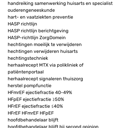
handreiking samenwerking huisarts en specialist
ouderengeneeskunde
hart- en vaatziekten preventie
HASP richtlijn
HASP richtlijn berichtgeving
HASP-richtlijn ZorgDomein
hechtingen moeilijk te verwijderen
hechtingen verwijderen huisarts
hechtingstechniek
herhaalrecept MTX via polikliniek of
patiëntenportaal
herhaalrecept signaleren thuiszorg
herstel pompfunctie
HFmrEF ejectiefractie 40-49%
HFpEF ejectiefractie ≥50%
HFrEF ejectiefractie ≤40%
HFrEF HFmrEF HFpEF
hoofdbehandelaar blijft
hoofdbehandelaar blijft bij second opinion