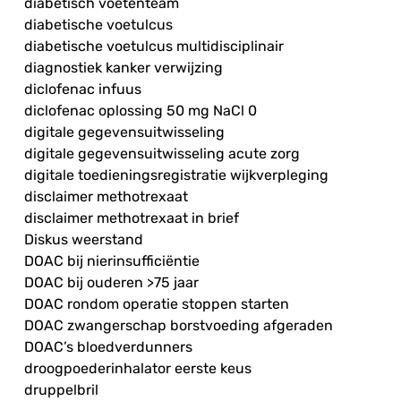
diabetisch voetenteam
diabetische voetulcus
diabetische voetulcus multidisciplinair
diagnostiek kanker verwijzing
diclofenac infuus
diclofenac oplossing 50 mg NaCl 0
digitale gegevensuitwisseling
digitale gegevensuitwisseling acute zorg
digitale toedieningsregistratie wijkverpleging
disclaimer methotrexaat
disclaimer methotrexaat in brief
Diskus weerstand
DOAC bij nierinsufficiëntie
DOAC bij ouderen >75 jaar
DOAC rondom operatie stoppen starten
DOAC zwangerschap borstvoeding afgeraden
DOAC’s bloedverdunners
droogpoederinhalator eerste keus
druppelbril