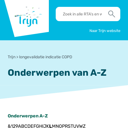
RSO
RTA's
Trijn
en
Zoek
werkafspraken
zoeken
Naar Trijn website
Trijn
>
longevalidatie indicatie COPD
Onderwerpen van A-Z
Onderwerpen A-Z
&
1
2
9
A
B
C
D
E
F
G
H
I
J
K
L
M
N
O
P
R
S
T
U
V
W
Z