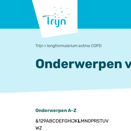
RSO
Trijn
Over Trijn
Het team
Vacatures
Nieuw
Contact
Wat
Trijn
>
longformularium astma COPD
Onderwerpen v
Onderwerpen A-Z
&
1
2
9
A
B
C
D
E
F
G
H
I
J
K
L
M
N
O
P
R
S
T
U
V
W
Z