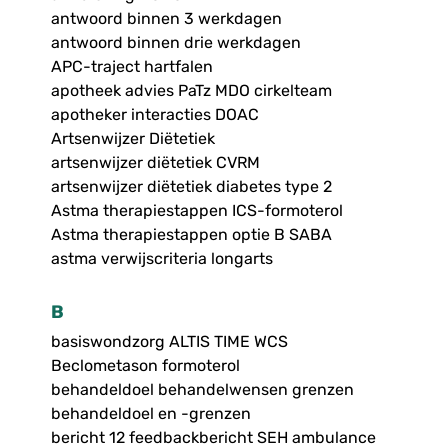
antwoord binnen 3 werkdagen
antwoord binnen drie werkdagen
APC-traject hartfalen
apotheek advies PaTz MDO cirkelteam
apotheker interacties DOAC
Artsenwijzer Diëtetiek
artsenwijzer diëtetiek CVRM
artsenwijzer diëtetiek diabetes type 2
Astma therapiestappen ICS-formoterol
Astma therapiestappen optie B SABA
astma verwijscriteria longarts
B
basiswondzorg ALTIS TIME WCS
Beclometason formoterol
behandeldoel behandelwensen grenzen
behandeldoel en -grenzen
bericht 12 feedbackbericht SEH ambulance