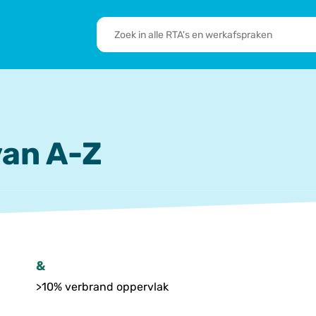
RTA's
en
sbrief
Leden
werkafspraken
zoeken
 we doen
De transformatie
RTA’s
an A-Z
&
>10% verbrand oppervlak