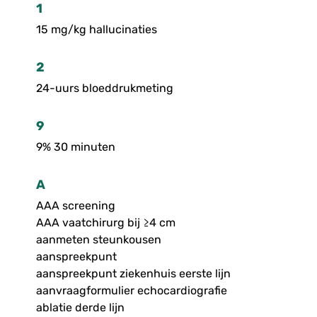
1
15 mg/kg hallucinaties
2
24-uurs bloeddrukmeting
9
9% 30 minuten
A
AAA screening
AAA vaatchirurg bij ≥4 cm
aanmeten steunkousen
aanspreekpunt
aanspreekpunt ziekenhuis eerste lijn
aanvraagformulier echocardiografie
ablatie derde lijn