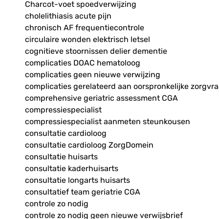
Charcot-voet spoedverwijzing
cholelithiasis acute pijn
chronisch AF frequentiecontrole
circulaire wonden elektrisch letsel
cognitieve stoornissen delier dementie
complicaties DOAC hematoloog
complicaties geen nieuwe verwijzing
complicaties gerelateerd aan oorspronkelijke zorgvr
comprehensive geriatric assessment CGA
compressiespecialist
compressiespecialist aanmeten steunkousen
consultatie cardioloog
consultatie cardioloog ZorgDomein
consultatie huisarts
consultatie kaderhuisarts
consultatie longarts huisarts
consultatief team geriatrie CGA
controle zo nodig
controle zo nodig geen nieuwe verwijsbrief