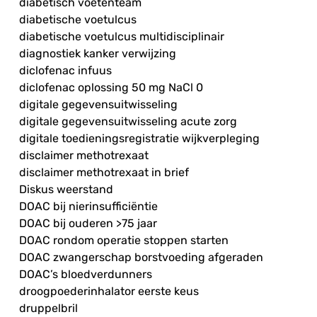
diabetisch voetenteam
diabetische voetulcus
diabetische voetulcus multidisciplinair
diagnostiek kanker verwijzing
diclofenac infuus
diclofenac oplossing 50 mg NaCl 0
digitale gegevensuitwisseling
digitale gegevensuitwisseling acute zorg
digitale toedieningsregistratie wijkverpleging
disclaimer methotrexaat
disclaimer methotrexaat in brief
Diskus weerstand
DOAC bij nierinsufficiëntie
DOAC bij ouderen >75 jaar
DOAC rondom operatie stoppen starten
DOAC zwangerschap borstvoeding afgeraden
DOAC’s bloedverdunners
droogpoederinhalator eerste keus
druppelbril