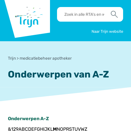
RSO
RTA's
Trijn
en
Zoek
werkafspraken
zoeken
Naar Trijn website
Trijn
>
medicatiebeheer apotheker
Onderwerpen van A-Z
Onderwerpen A-Z
&
1
2
9
A
B
C
D
E
F
G
H
I
J
K
L
M
N
O
P
R
S
T
U
V
W
Z