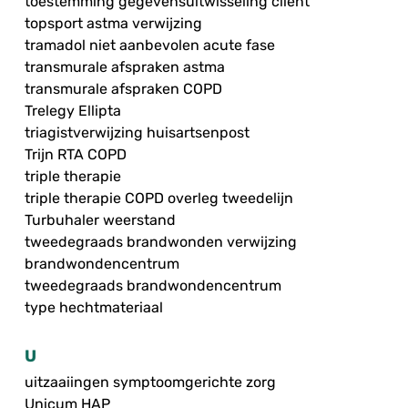
toestemming gegevensuitwisseling cliënt
topsport astma verwijzing
tramadol niet aanbevolen acute fase
transmurale afspraken astma
transmurale afspraken COPD
Trelegy Ellipta
triagistverwijzing huisartsenpost
Trijn RTA COPD
triple therapie
triple therapie COPD overleg tweedelijn
Turbuhaler weerstand
tweedegraads brandwonden verwijzing
brandwondencentrum
tweedegraads brandwondencentrum
type hechtmateriaal
U
uitzaaiingen symptoomgerichte zorg
Unicum HAP