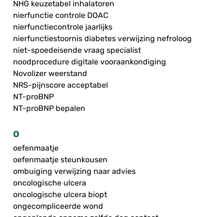
NHG keuzetabel inhalatoren
nierfunctie controle DOAC
nierfunctiecontrole jaarlijks
nierfunctiestoornis diabetes verwijzing nefroloog
niet-spoedeisende vraag specialist
noodprocedure digitale vooraankondiging
Novolizer weerstand
NRS-pijnscore acceptabel
NT-proBNP
NT-proBNP bepalen
O
oefenmaatje
oefenmaatje steunkousen
ombuiging verwijzing naar advies
oncologische ulcera
oncologische ulcera biopt
ongecompliceerde wond