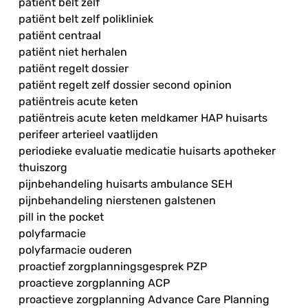
patiënt belt zelf
patiënt belt zelf polikliniek
patiënt centraal
patiënt niet herhalen
patiënt regelt dossier
patiënt regelt zelf dossier second opinion
patiëntreis acute keten
patiëntreis acute keten meldkamer HAP huisarts
perifeer arterieel vaatlijden
periodieke evaluatie medicatie huisarts apotheker
thuiszorg
pijnbehandeling huisarts ambulance SEH
pijnbehandeling nierstenen galstenen
pill in the pocket
polyfarmacie
polyfarmacie ouderen
proactief zorgplanningsgesprek PZP
proactieve zorgplanning ACP
proactieve zorgplanning Advance Care Planning