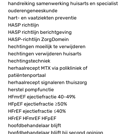
handreiking samenwerking huisarts en specialist
ouderengeneeskunde
hart- en vaatziekten preventie
HASP richtlijn
HASP richtlijn berichtgeving
HASP-richtlijn ZorgDomein
hechtingen moeilijk te verwijderen
hechtingen verwijderen huisarts
hechtingstechniek
herhaalrecept MTX via polikliniek of
patiëntenportaal
herhaalrecept signaleren thuiszorg
herstel pompfunctie
HFmrEF ejectiefractie 40-49%
HFpEF ejectiefractie ≥50%
HFrEF ejectiefractie ≤40%
HFrEF HFmrEF HFpEF
hoofdbehandelaar blijft
hoofdbehandelaar blijft bij second opinion