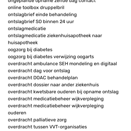
ongeplande opname zelfde dag contact
online toolbox druppelbril
ontslagbrief einde behandeling
ontslagbrief SO binnen 24 uur
ontslagmedicatie
ontslagmedicatie ziekenhuisapotheek naar
huisapotheek
oogzorg bij diabetes
oogzorg bij diabetes verwijzing oogarts
overdracht ambulance SEH mondeling en digitaal
overdracht dag voor ontslag
overdracht DOAC behandelplan
overdracht dossier naar ander ziekenhuis
overdracht kwetsbare ouderen bij opname ontslag
overdracht medicatiebeheer wijkverpleging
overdracht medicatiebeheer wijkverpleging
ouderen
overdracht palliatieve zorg
overdracht tussen VVT-organisaties