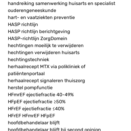
handreiking samenwerking huisarts en specialist
ouderengeneeskunde
hart- en vaatziekten preventie
HASP richtlijn
HASP richtlijn berichtgeving
HASP-richtlijn ZorgDomein
hechtingen moeilijk te verwijderen
hechtingen verwijderen huisarts
hechtingstechniek
herhaalrecept MTX via polikliniek of
patiëntenportaal
herhaalrecept signaleren thuiszorg
herstel pompfunctie
HFmrEF ejectiefractie 40-49%
HFpEF ejectiefractie ≥50%
HFrEF ejectiefractie ≤40%
HFrEF HFmrEF HFpEF
hoofdbehandelaar blijft
hoofdbehandelaar blijft bij second opinion