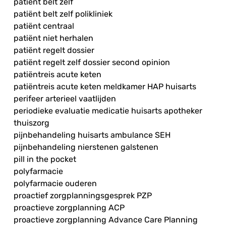
patiënt belt zelf
patiënt belt zelf polikliniek
patiënt centraal
patiënt niet herhalen
patiënt regelt dossier
patiënt regelt zelf dossier second opinion
patiëntreis acute keten
patiëntreis acute keten meldkamer HAP huisarts
perifeer arterieel vaatlijden
periodieke evaluatie medicatie huisarts apotheker
thuiszorg
pijnbehandeling huisarts ambulance SEH
pijnbehandeling nierstenen galstenen
pill in the pocket
polyfarmacie
polyfarmacie ouderen
proactief zorgplanningsgesprek PZP
proactieve zorgplanning ACP
proactieve zorgplanning Advance Care Planning