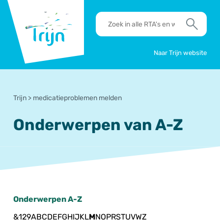
RSO
RTA's
Trijn
en
Zoek
werkafspraken
zoeken
Naar Trijn website
Trijn
>
medicatieproblemen melden
Onderwerpen van A-Z
Onderwerpen A-Z
&
1
2
9
A
B
C
D
E
F
G
H
I
J
K
L
M
N
O
P
R
S
T
U
V
W
Z