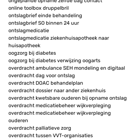
ongeplande opname zelfde dag contact
online toolbox druppelbril
ontslagbrief einde behandeling
ontslagbrief SO binnen 24 uur
ontslagmedicatie
ontslagmedicatie ziekenhuisapotheek naar
huisapotheek
oogzorg bij diabetes
oogzorg bij diabetes verwijzing oogarts
overdracht ambulance SEH mondeling en digitaal
overdracht dag voor ontslag
overdracht DOAC behandelplan
overdracht dossier naar ander ziekenhuis
overdracht kwetsbare ouderen bij opname ontslag
overdracht medicatiebeheer wijkverpleging
overdracht medicatiebeheer wijkverpleging
ouderen
overdracht palliatieve zorg
overdracht tussen VVT-organisaties