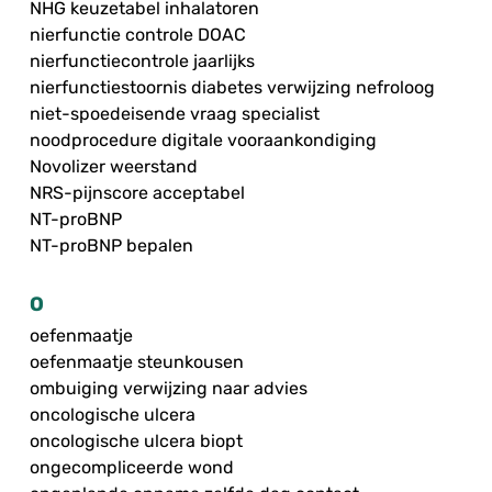
NHG keuzetabel inhalatoren
nierfunctie controle DOAC
nierfunctiecontrole jaarlijks
nierfunctiestoornis diabetes verwijzing nefroloog
niet-spoedeisende vraag specialist
noodprocedure digitale vooraankondiging
Novolizer weerstand
NRS-pijnscore acceptabel
NT-proBNP
NT-proBNP bepalen
O
oefenmaatje
oefenmaatje steunkousen
ombuiging verwijzing naar advies
oncologische ulcera
oncologische ulcera biopt
ongecompliceerde wond