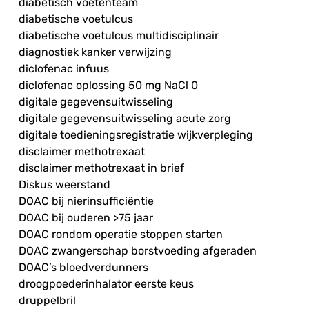
diabetisch voetenteam
diabetische voetulcus
diabetische voetulcus multidisciplinair
diagnostiek kanker verwijzing
diclofenac infuus
diclofenac oplossing 50 mg NaCl 0
digitale gegevensuitwisseling
digitale gegevensuitwisseling acute zorg
digitale toedieningsregistratie wijkverpleging
disclaimer methotrexaat
disclaimer methotrexaat in brief
Diskus weerstand
DOAC bij nierinsufficiëntie
DOAC bij ouderen >75 jaar
DOAC rondom operatie stoppen starten
DOAC zwangerschap borstvoeding afgeraden
DOAC’s bloedverdunners
droogpoederinhalator eerste keus
druppelbril