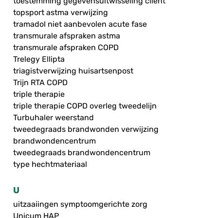
toestemming gegevensuitwisseling cliënt
topsport astma verwijzing
tramadol niet aanbevolen acute fase
transmurale afspraken astma
transmurale afspraken COPD
Trelegy Ellipta
triagistverwijzing huisartsenpost
Trijn RTA COPD
triple therapie
triple therapie COPD overleg tweedelijn
Turbuhaler weerstand
tweedegraads brandwonden verwijzing
brandwondencentrum
tweedegraads brandwondencentrum
type hechtmateriaal
U
uitzaaiingen symptoomgerichte zorg
Unicum HAP