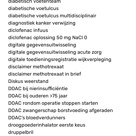
diabetisch voetenteam
diabetische voetulcus
diabetische voetulcus multidisciplinair
diagnostiek kanker verwijzing
diclofenac infuus
diclofenac oplossing 50 mg NaCl 0
digitale gegevensuitwisseling
digitale gegevensuitwisseling acute zorg
digitale toedieningsregistratie wijkverpleging
disclaimer methotrexaat
disclaimer methotrexaat in brief
Diskus weerstand
DOAC bij nierinsufficiëntie
DOAC bij ouderen >75 jaar
DOAC rondom operatie stoppen starten
DOAC zwangerschap borstvoeding afgeraden
DOAC’s bloedverdunners
droogpoederinhalator eerste keus
druppelbril