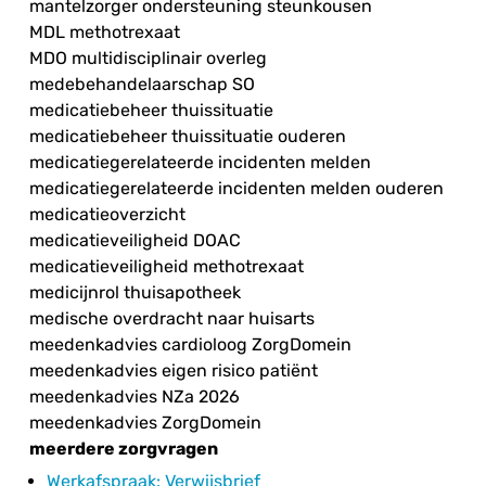
mantelzorger ondersteuning steunkousen
MDL methotrexaat
MDO multidisciplinair overleg
medebehandelaarschap SO
medicatiebeheer thuissituatie
medicatiebeheer thuissituatie ouderen
medicatiegerelateerde incidenten melden
medicatiegerelateerde incidenten melden ouderen
medicatieoverzicht
medicatieveiligheid DOAC
medicatieveiligheid methotrexaat
medicijnrol thuisapotheek
medische overdracht naar huisarts
meedenkadvies cardioloog ZorgDomein
meedenkadvies eigen risico patiënt
meedenkadvies NZa 2026
meedenkadvies ZorgDomein
meerdere zorgvragen
Werkafspraak
: Verwijsbrief