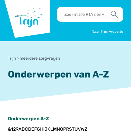
RSO
RTA's
Trijn
en
Zoek
werkafspraken
zoeken
Naar Trijn website
Trijn
>
meerdere zorgvragen
Onderwerpen van A-Z
Onderwerpen A-Z
&
1
2
9
A
B
C
D
E
F
G
H
I
J
K
L
M
N
O
P
R
S
T
U
V
W
Z