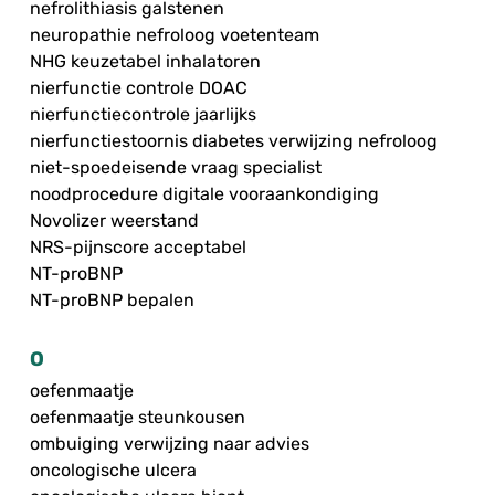
nefrolithiasis galstenen
neuropathie nefroloog voetenteam
NHG keuzetabel inhalatoren
nierfunctie controle DOAC
nierfunctiecontrole jaarlijks
nierfunctiestoornis diabetes verwijzing nefroloog
niet-spoedeisende vraag specialist
noodprocedure digitale vooraankondiging
Novolizer weerstand
NRS-pijnscore acceptabel
NT-proBNP
NT-proBNP bepalen
O
oefenmaatje
oefenmaatje steunkousen
ombuiging verwijzing naar advies
oncologische ulcera