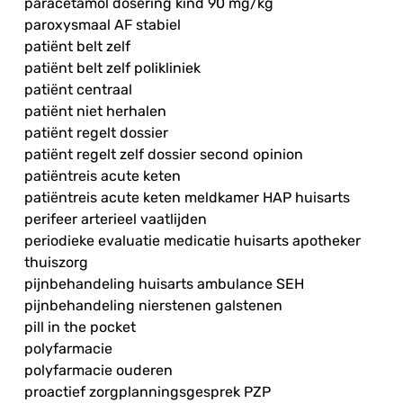
paracetamol dosering kind 90 mg/kg
paroxysmaal AF stabiel
patiënt belt zelf
patiënt belt zelf polikliniek
patiënt centraal
patiënt niet herhalen
patiënt regelt dossier
patiënt regelt zelf dossier second opinion
patiëntreis acute keten
patiëntreis acute keten meldkamer HAP huisarts
perifeer arterieel vaatlijden
periodieke evaluatie medicatie huisarts apotheker
thuiszorg
pijnbehandeling huisarts ambulance SEH
pijnbehandeling nierstenen galstenen
pill in the pocket
polyfarmacie
polyfarmacie ouderen
proactief zorgplanningsgesprek PZP