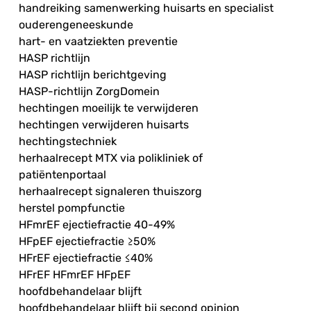
handreiking samenwerking huisarts en specialist
ouderengeneeskunde
hart- en vaatziekten preventie
HASP richtlijn
HASP richtlijn berichtgeving
HASP-richtlijn ZorgDomein
hechtingen moeilijk te verwijderen
hechtingen verwijderen huisarts
hechtingstechniek
herhaalrecept MTX via polikliniek of
patiëntenportaal
herhaalrecept signaleren thuiszorg
herstel pompfunctie
HFmrEF ejectiefractie 40-49%
HFpEF ejectiefractie ≥50%
HFrEF ejectiefractie ≤40%
HFrEF HFmrEF HFpEF
hoofdbehandelaar blijft
hoofdbehandelaar blijft bij second opinion