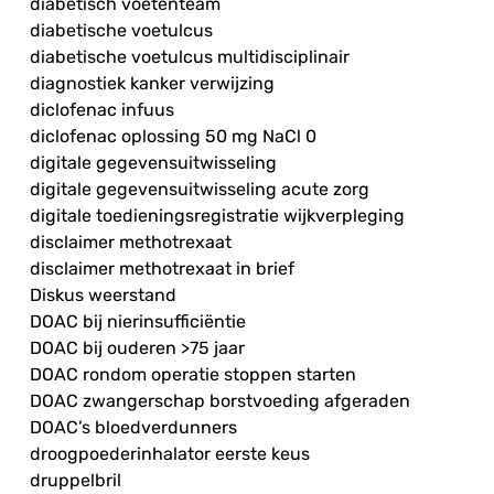
diabetisch voetenteam
diabetische voetulcus
diabetische voetulcus multidisciplinair
diagnostiek kanker verwijzing
diclofenac infuus
diclofenac oplossing 50 mg NaCl 0
digitale gegevensuitwisseling
digitale gegevensuitwisseling acute zorg
digitale toedieningsregistratie wijkverpleging
disclaimer methotrexaat
disclaimer methotrexaat in brief
Diskus weerstand
DOAC bij nierinsufficiëntie
DOAC bij ouderen >75 jaar
DOAC rondom operatie stoppen starten
DOAC zwangerschap borstvoeding afgeraden
DOAC’s bloedverdunners
droogpoederinhalator eerste keus
druppelbril