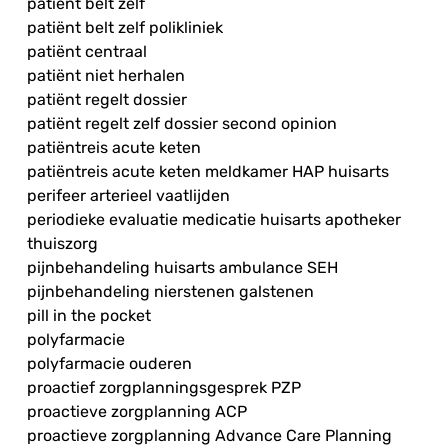
patiënt belt zelf
patiënt belt zelf polikliniek
patiënt centraal
patiënt niet herhalen
patiënt regelt dossier
patiënt regelt zelf dossier second opinion
patiëntreis acute keten
patiëntreis acute keten meldkamer HAP huisarts
perifeer arterieel vaatlijden
periodieke evaluatie medicatie huisarts apotheker
thuiszorg
pijnbehandeling huisarts ambulance SEH
pijnbehandeling nierstenen galstenen
pill in the pocket
polyfarmacie
polyfarmacie ouderen
proactief zorgplanningsgesprek PZP
proactieve zorgplanning ACP
proactieve zorgplanning Advance Care Planning