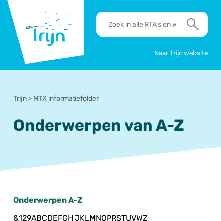
RSO
RTA's
Trijn
en
Zoek
werkafspraken
zoeken
Naar Trijn website
Trijn
>
MTX informatiefolder
Onderwerpen van A-Z
Onderwerpen A-Z
&
1
2
9
A
B
C
D
E
F
G
H
I
J
K
L
M
N
O
P
R
S
T
U
V
W
Z