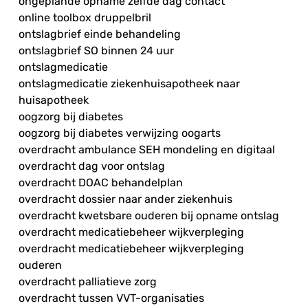
ongeplande opname zelfde dag contact
online toolbox druppelbril
ontslagbrief einde behandeling
ontslagbrief SO binnen 24 uur
ontslagmedicatie
ontslagmedicatie ziekenhuisapotheek naar
huisapotheek
oogzorg bij diabetes
oogzorg bij diabetes verwijzing oogarts
overdracht ambulance SEH mondeling en digitaal
overdracht dag voor ontslag
overdracht DOAC behandelplan
overdracht dossier naar ander ziekenhuis
overdracht kwetsbare ouderen bij opname ontslag
overdracht medicatiebeheer wijkverpleging
overdracht medicatiebeheer wijkverpleging
ouderen
overdracht palliatieve zorg
overdracht tussen VVT-organisaties