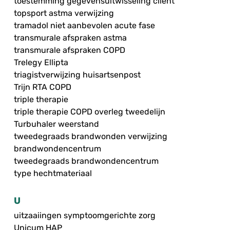
toestemming gegevensuitwisseling cliënt
topsport astma verwijzing
tramadol niet aanbevolen acute fase
transmurale afspraken astma
transmurale afspraken COPD
Trelegy Ellipta
triagistverwijzing huisartsenpost
Trijn RTA COPD
triple therapie
triple therapie COPD overleg tweedelijn
Turbuhaler weerstand
tweedegraads brandwonden verwijzing
brandwondencentrum
tweedegraads brandwondencentrum
type hechtmateriaal
U
uitzaaiingen symptoomgerichte zorg
Unicum HAP