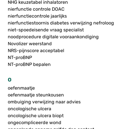
NHG keuzetabel inhalatoren
nierfunctie controle DOAC
nierfunctiecontrole jaarlijks
nierfunctiestoornis diabetes verwijzing nefroloog
niet-spoedeisende vraag specialist
noodprocedure digitale vooraankondiging
Novolizer weerstand
NRS-pijnscore acceptabel
NT-proBNP
NT-proBNP bepalen
O
oefenmaatje
oefenmaatje steunkousen
ombuiging verwijzing naar advies
oncologische ulcera
oncologische ulcera biopt
ongecompliceerde wond