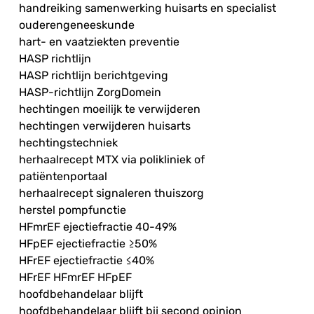
handreiking samenwerking huisarts en specialist
ouderengeneeskunde
hart- en vaatziekten preventie
HASP richtlijn
HASP richtlijn berichtgeving
HASP-richtlijn ZorgDomein
hechtingen moeilijk te verwijderen
hechtingen verwijderen huisarts
hechtingstechniek
herhaalrecept MTX via polikliniek of
patiëntenportaal
herhaalrecept signaleren thuiszorg
herstel pompfunctie
HFmrEF ejectiefractie 40-49%
HFpEF ejectiefractie ≥50%
HFrEF ejectiefractie ≤40%
HFrEF HFmrEF HFpEF
hoofdbehandelaar blijft
hoofdbehandelaar blijft bij second opinion