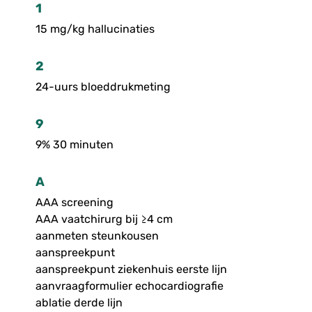
1
15 mg/kg hallucinaties
2
24-uurs bloeddrukmeting
9
9% 30 minuten
A
AAA screening
AAA vaatchirurg bij ≥4 cm
aanmeten steunkousen
aanspreekpunt
aanspreekpunt ziekenhuis eerste lijn
aanvraagformulier echocardiografie
ablatie derde lijn