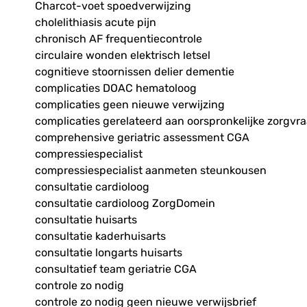
Charcot-voet spoedverwijzing
cholelithiasis acute pijn
chronisch AF frequentiecontrole
circulaire wonden elektrisch letsel
cognitieve stoornissen delier dementie
complicaties DOAC hematoloog
complicaties geen nieuwe verwijzing
complicaties gerelateerd aan oorspronkelijke zorgvr
comprehensive geriatric assessment CGA
compressiespecialist
compressiespecialist aanmeten steunkousen
consultatie cardioloog
consultatie cardioloog ZorgDomein
consultatie huisarts
consultatie kaderhuisarts
consultatie longarts huisarts
consultatief team geriatrie CGA
controle zo nodig
controle zo nodig geen nieuwe verwijsbrief