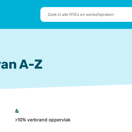
RTA's
en
sbrief
Leden
werkafspraken
zoeken
 we doen
De transformatie
RTA’s
an A-Z
&
>10% verbrand oppervlak