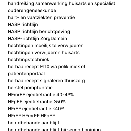
handreiking samenwerking huisarts en specialist
ouderengeneeskunde
hart- en vaatziekten preventie
HASP richtlijn
HASP richtlijn berichtgeving
HASP-richtlijn ZorgDomein
hechtingen moeilijk te verwijderen
hechtingen verwijderen huisarts
hechtingstechniek
herhaalrecept MTX via polikliniek of
patiëntenportaal
herhaalrecept signaleren thuiszorg
herstel pompfunctie
HFmrEF ejectiefractie 40-49%
HFpEF ejectiefractie ≥50%
HFrEF ejectiefractie ≤40%
HFrEF HFmrEF HFpEF
hoofdbehandelaar blijft
hoofdbehandelaar blijft bij second opinion