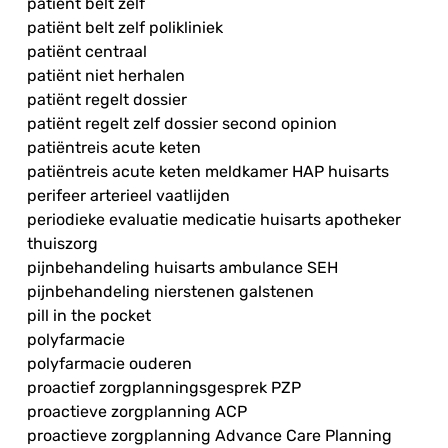
patiënt belt zelf
patiënt belt zelf polikliniek
patiënt centraal
patiënt niet herhalen
patiënt regelt dossier
patiënt regelt zelf dossier second opinion
patiëntreis acute keten
patiëntreis acute keten meldkamer HAP huisarts
perifeer arterieel vaatlijden
periodieke evaluatie medicatie huisarts apotheker
thuiszorg
pijnbehandeling huisarts ambulance SEH
pijnbehandeling nierstenen galstenen
pill in the pocket
polyfarmacie
polyfarmacie ouderen
proactief zorgplanningsgesprek PZP
proactieve zorgplanning ACP
proactieve zorgplanning Advance Care Planning