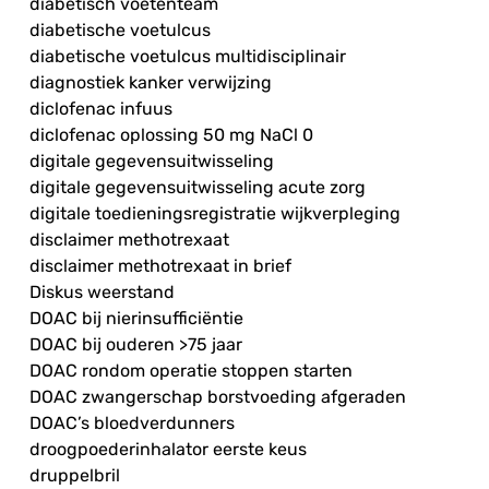
diabetisch voetenteam
diabetische voetulcus
diabetische voetulcus multidisciplinair
diagnostiek kanker verwijzing
diclofenac infuus
diclofenac oplossing 50 mg NaCl 0
digitale gegevensuitwisseling
digitale gegevensuitwisseling acute zorg
digitale toedieningsregistratie wijkverpleging
disclaimer methotrexaat
disclaimer methotrexaat in brief
Diskus weerstand
DOAC bij nierinsufficiëntie
DOAC bij ouderen >75 jaar
DOAC rondom operatie stoppen starten
DOAC zwangerschap borstvoeding afgeraden
DOAC’s bloedverdunners
droogpoederinhalator eerste keus
druppelbril