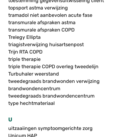
toestemming gegevensuitwisseling cliënt
topsport astma verwijzing
tramadol niet aanbevolen acute fase
transmurale afspraken astma
transmurale afspraken COPD
Trelegy Ellipta
triagistverwijzing huisartsenpost
Trijn RTA COPD
triple therapie
triple therapie COPD overleg tweedelijn
Turbuhaler weerstand
tweedegraads brandwonden verwijzing
brandwondencentrum
tweedegraads brandwondencentrum
type hechtmateriaal
U
uitzaaiingen symptoomgerichte zorg
Unicum HAP