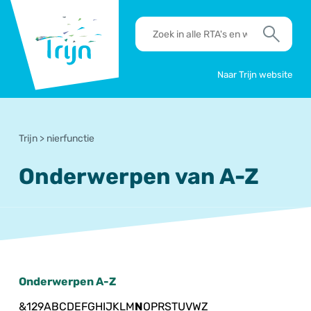
RSO
RTA's
Trijn
en
Zoek
werkafspraken
zoeken
Naar Trijn website
Trijn
>
nierfunctie
Onderwerpen van A-Z
Onderwerpen A-Z
&
1
2
9
A
B
C
D
E
F
G
H
I
J
K
L
M
N
O
P
R
S
T
U
V
W
Z