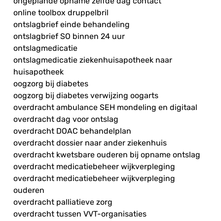
ongeplande opname zelfde dag contact
online toolbox druppelbril
ontslagbrief einde behandeling
ontslagbrief SO binnen 24 uur
ontslagmedicatie
ontslagmedicatie ziekenhuisapotheek naar
huisapotheek
oogzorg bij diabetes
oogzorg bij diabetes verwijzing oogarts
overdracht ambulance SEH mondeling en digitaal
overdracht dag voor ontslag
overdracht DOAC behandelplan
overdracht dossier naar ander ziekenhuis
overdracht kwetsbare ouderen bij opname ontslag
overdracht medicatiebeheer wijkverpleging
overdracht medicatiebeheer wijkverpleging
ouderen
overdracht palliatieve zorg
overdracht tussen VVT-organisaties