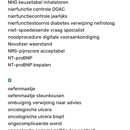
NHG keuzetabel inhalatoren
nierfunctie controle DOAC
nierfunctiecontrole jaarlijks
nierfunctiestoornis diabetes verwijzing nefroloog
niet-spoedeisende vraag specialist
noodprocedure digitale vooraankondiging
Novolizer weerstand
NRS-pijnscore acceptabel
NT-proBNP
NT-proBNP bepalen
O
oefenmaatje
oefenmaatje steunkousen
ombuiging verwijzing naar advies
oncologische ulcera
oncologische ulcera biopt
ongecompliceerde wond