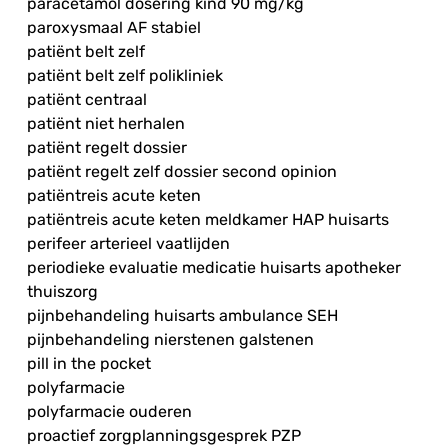
paracetamol dosering kind 90 mg/kg
paroxysmaal AF stabiel
patiënt belt zelf
patiënt belt zelf polikliniek
patiënt centraal
patiënt niet herhalen
patiënt regelt dossier
patiënt regelt zelf dossier second opinion
patiëntreis acute keten
patiëntreis acute keten meldkamer HAP huisarts
perifeer arterieel vaatlijden
periodieke evaluatie medicatie huisarts apotheker
thuiszorg
pijnbehandeling huisarts ambulance SEH
pijnbehandeling nierstenen galstenen
pill in the pocket
polyfarmacie
polyfarmacie ouderen
proactief zorgplanningsgesprek PZP