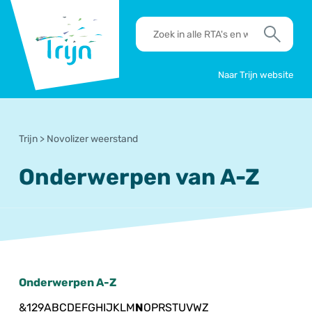
RSO
RTA's
Trijn
en
Zoek
werkafspraken
zoeken
Naar Trijn website
Trijn
>
Novolizer weerstand
Onderwerpen van A-Z
Onderwerpen A-Z
&
1
2
9
A
B
C
D
E
F
G
H
I
J
K
L
M
N
O
P
R
S
T
U
V
W
Z