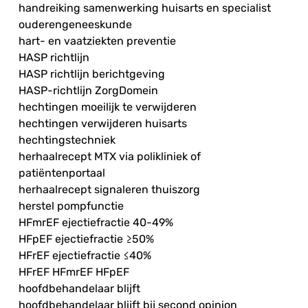
handreiking samenwerking huisarts en specialist
ouderengeneeskunde
hart- en vaatziekten preventie
HASP richtlijn
HASP richtlijn berichtgeving
HASP-richtlijn ZorgDomein
hechtingen moeilijk te verwijderen
hechtingen verwijderen huisarts
hechtingstechniek
herhaalrecept MTX via polikliniek of
patiëntenportaal
herhaalrecept signaleren thuiszorg
herstel pompfunctie
HFmrEF ejectiefractie 40-49%
HFpEF ejectiefractie ≥50%
HFrEF ejectiefractie ≤40%
HFrEF HFmrEF HFpEF
hoofdbehandelaar blijft
hoofdbehandelaar blijft bij second opinion