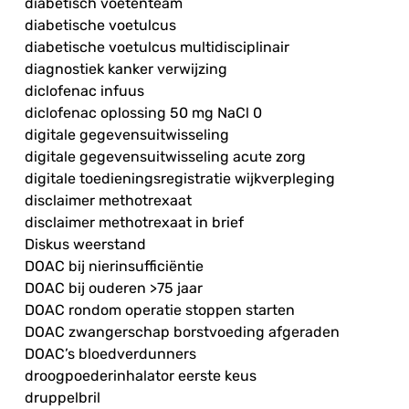
diabetisch voetenteam
diabetische voetulcus
diabetische voetulcus multidisciplinair
diagnostiek kanker verwijzing
diclofenac infuus
diclofenac oplossing 50 mg NaCl 0
digitale gegevensuitwisseling
digitale gegevensuitwisseling acute zorg
digitale toedieningsregistratie wijkverpleging
disclaimer methotrexaat
disclaimer methotrexaat in brief
Diskus weerstand
DOAC bij nierinsufficiëntie
DOAC bij ouderen >75 jaar
DOAC rondom operatie stoppen starten
DOAC zwangerschap borstvoeding afgeraden
DOAC’s bloedverdunners
droogpoederinhalator eerste keus
druppelbril