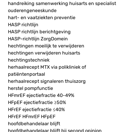
handreiking samenwerking huisarts en specialist
ouderengeneeskunde
hart- en vaatziekten preventie
HASP richtlijn
HASP richtlijn berichtgeving
HASP-richtlijn ZorgDomein
hechtingen moeilijk te verwijderen
hechtingen verwijderen huisarts
hechtingstechniek
herhaalrecept MTX via polikliniek of
patiëntenportaal
herhaalrecept signaleren thuiszorg
herstel pompfunctie
HFmrEF ejectiefractie 40-49%
HFpEF ejectiefractie ≥50%
HFrEF ejectiefractie ≤40%
HFrEF HFmrEF HFpEF
hoofdbehandelaar blijft
hoofdbehandelaar blijft bij second opinion