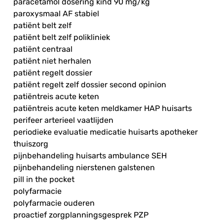
paracetamol dosering kind 90 mg/kg
paroxysmaal AF stabiel
patiënt belt zelf
patiënt belt zelf polikliniek
patiënt centraal
patiënt niet herhalen
patiënt regelt dossier
patiënt regelt zelf dossier second opinion
patiëntreis acute keten
patiëntreis acute keten meldkamer HAP huisarts
perifeer arterieel vaatlijden
periodieke evaluatie medicatie huisarts apotheker
thuiszorg
pijnbehandeling huisarts ambulance SEH
pijnbehandeling nierstenen galstenen
pill in the pocket
polyfarmacie
polyfarmacie ouderen
proactief zorgplanningsgesprek PZP