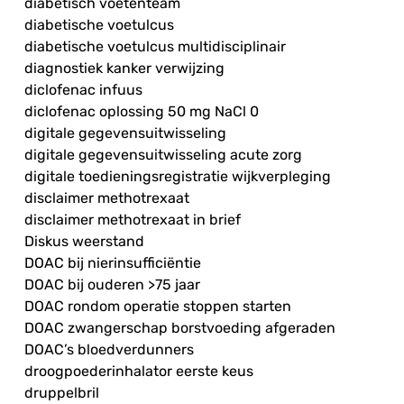
diabetisch voetenteam
diabetische voetulcus
diabetische voetulcus multidisciplinair
diagnostiek kanker verwijzing
diclofenac infuus
diclofenac oplossing 50 mg NaCl 0
digitale gegevensuitwisseling
digitale gegevensuitwisseling acute zorg
digitale toedieningsregistratie wijkverpleging
disclaimer methotrexaat
disclaimer methotrexaat in brief
Diskus weerstand
DOAC bij nierinsufficiëntie
DOAC bij ouderen >75 jaar
DOAC rondom operatie stoppen starten
DOAC zwangerschap borstvoeding afgeraden
DOAC’s bloedverdunners
droogpoederinhalator eerste keus
druppelbril