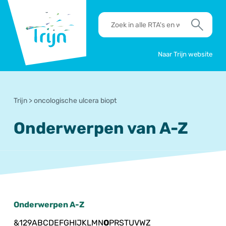
RSO
RTA's
Trijn
en
Zoek
werkafspraken
zoeken
Naar Trijn website
Trijn
>
oncologische ulcera biopt
Onderwerpen van A-Z
Onderwerpen A-Z
&
1
2
9
A
B
C
D
E
F
G
H
I
J
K
L
M
N
O
P
R
S
T
U
V
W
Z