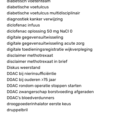
diabetisch voetenteam
diabetische voetulcus
diabetische voetulcus multidisciplinair
diagnostiek kanker verwijzing
diclofenac infuus
diclofenac oplossing 50 mg NaCl 0
digitale gegevensuitwisseling
digitale gegevensuitwisseling acute zorg
digitale toedieningsregistratie wijkverpleging
disclaimer methotrexaat
disclaimer methotrexaat in brief
Diskus weerstand
DOAC bij nierinsufficiëntie
DOAC bij ouderen >75 jaar
DOAC rondom operatie stoppen starten
DOAC zwangerschap borstvoeding afgeraden
DOAC’s bloedverdunners
droogpoederinhalator eerste keus
druppelbril