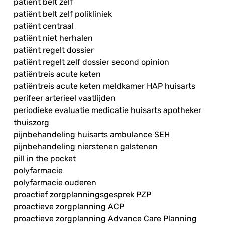
patiënt belt zelf
patiënt belt zelf polikliniek
patiënt centraal
patiënt niet herhalen
patiënt regelt dossier
patiënt regelt zelf dossier second opinion
patiëntreis acute keten
patiëntreis acute keten meldkamer HAP huisarts
perifeer arterieel vaatlijden
periodieke evaluatie medicatie huisarts apotheker
thuiszorg
pijnbehandeling huisarts ambulance SEH
pijnbehandeling nierstenen galstenen
pill in the pocket
polyfarmacie
polyfarmacie ouderen
proactief zorgplanningsgesprek PZP
proactieve zorgplanning ACP
proactieve zorgplanning Advance Care Planning