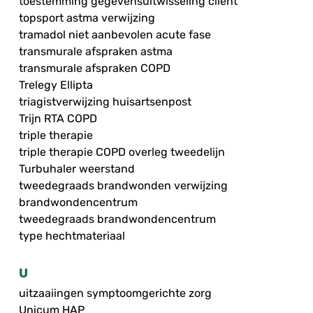
toestemming gegevensuitwisseling cliënt
topsport astma verwijzing
tramadol niet aanbevolen acute fase
transmurale afspraken astma
transmurale afspraken COPD
Trelegy Ellipta
triagistverwijzing huisartsenpost
Trijn RTA COPD
triple therapie
triple therapie COPD overleg tweedelijn
Turbuhaler weerstand
tweedegraads brandwonden verwijzing
brandwondencentrum
tweedegraads brandwondencentrum
type hechtmateriaal
U
uitzaaiingen symptoomgerichte zorg
Unicum HAP