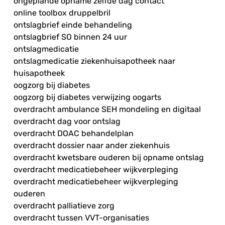
ongeplande opname zelfde dag contact
online toolbox druppelbril
ontslagbrief einde behandeling
ontslagbrief SO binnen 24 uur
ontslagmedicatie
ontslagmedicatie ziekenhuisapotheek naar
huisapotheek
oogzorg bij diabetes
oogzorg bij diabetes verwijzing oogarts
overdracht ambulance SEH mondeling en digitaal
overdracht dag voor ontslag
overdracht DOAC behandelplan
overdracht dossier naar ander ziekenhuis
overdracht kwetsbare ouderen bij opname ontslag
overdracht medicatiebeheer wijkverpleging
overdracht medicatiebeheer wijkverpleging
ouderen
overdracht palliatieve zorg
overdracht tussen VVT-organisaties