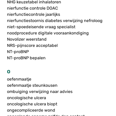
NHG keuzetabel inhalatoren
nierfunctie controle DOAC
nierfunctiecontrole jaarlijks
nierfunctiestoornis diabetes verwijzing nefroloog
niet-spoedeisende vraag specialist
noodprocedure digitale vooraankondiging
Novolizer weerstand
NRS-pijnscore acceptabel
NT-proBNP
NT-proBNP bepalen
O
oefenmaatje
oefenmaatje steunkousen
ombuiging verwijzing naar advies
oncologische ulcera
oncologische ulcera biopt
ongecompliceerde wond