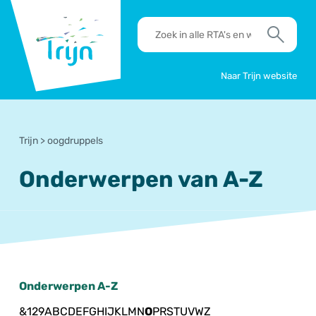
RSO
RTA's
Trijn
en
Zoek
werkafspraken
zoeken
Naar Trijn website
Trijn
>
oogdruppels
Onderwerpen van A-Z
Onderwerpen A-Z
&
1
2
9
A
B
C
D
E
F
G
H
I
J
K
L
M
N
O
P
R
S
T
U
V
W
Z