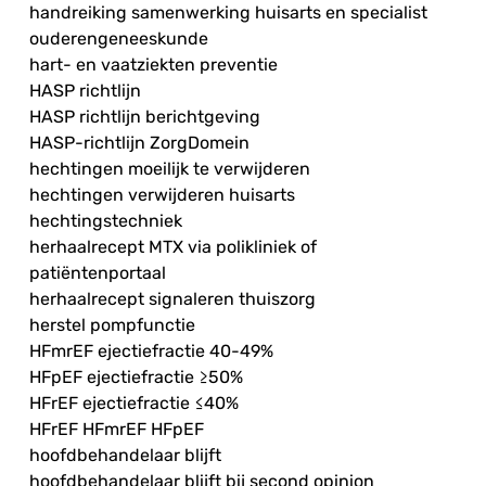
handreiking samenwerking huisarts en specialist
ouderengeneeskunde
hart- en vaatziekten preventie
HASP richtlijn
HASP richtlijn berichtgeving
HASP-richtlijn ZorgDomein
hechtingen moeilijk te verwijderen
hechtingen verwijderen huisarts
hechtingstechniek
herhaalrecept MTX via polikliniek of
patiëntenportaal
herhaalrecept signaleren thuiszorg
herstel pompfunctie
HFmrEF ejectiefractie 40-49%
HFpEF ejectiefractie ≥50%
HFrEF ejectiefractie ≤40%
HFrEF HFmrEF HFpEF
hoofdbehandelaar blijft
hoofdbehandelaar blijft bij second opinion