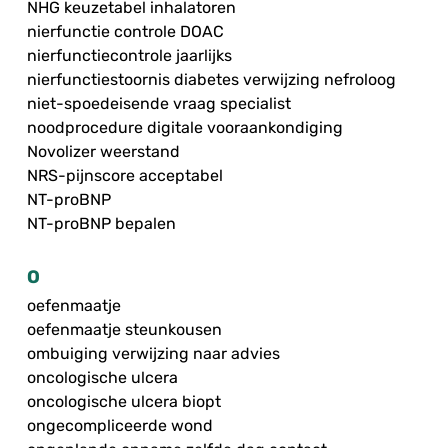
NHG keuzetabel inhalatoren
nierfunctie controle DOAC
nierfunctiecontrole jaarlijks
nierfunctiestoornis diabetes verwijzing nefroloog
niet-spoedeisende vraag specialist
noodprocedure digitale vooraankondiging
Novolizer weerstand
NRS-pijnscore acceptabel
NT-proBNP
NT-proBNP bepalen
O
oefenmaatje
oefenmaatje steunkousen
ombuiging verwijzing naar advies
oncologische ulcera
oncologische ulcera biopt
ongecompliceerde wond