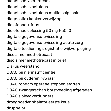
diabetisch voetenteam
diabetische voetulcus
diabetische voetulcus multidisciplinair
diagnostiek kanker verwijzing
diclofenac infuus
diclofenac oplossing 50 mg NaCl 0
digitale gegevensuitwisseling
digitale gegevensuitwisseling acute zorg
digitale toedieningsregistratie wijkverpleging
disclaimer methotrexaat
disclaimer methotrexaat in brief
Diskus weerstand
DOAC bij nierinsufficiëntie
DOAC bij ouderen >75 jaar
DOAC rondom operatie stoppen starten
DOAC zwangerschap borstvoeding afgeraden
DOAC’s bloedverdunners
droogpoederinhalator eerste keus
druppelbril