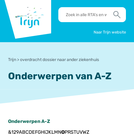
RSO
RTA's
Trijn
en
Zoek
werkafspraken
zoeken
Naar Trijn website
Trijn
>
overdracht dossier naar ander ziekenhuis
Onderwerpen van A-Z
Onderwerpen A-Z
&
1
2
9
A
B
C
D
E
F
G
H
I
J
K
L
M
N
O
P
R
S
T
U
V
W
Z