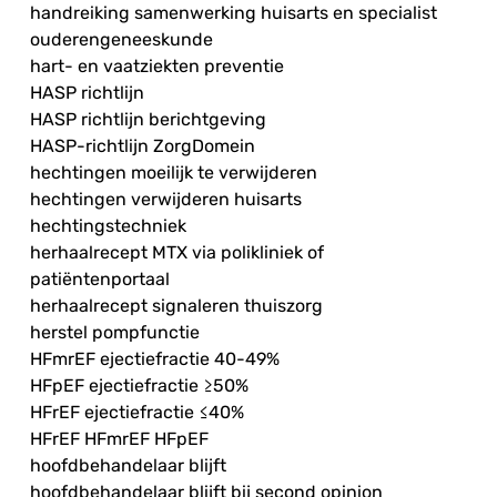
handreiking samenwerking huisarts en specialist
ouderengeneeskunde
hart- en vaatziekten preventie
HASP richtlijn
HASP richtlijn berichtgeving
HASP-richtlijn ZorgDomein
hechtingen moeilijk te verwijderen
hechtingen verwijderen huisarts
hechtingstechniek
herhaalrecept MTX via polikliniek of
patiëntenportaal
herhaalrecept signaleren thuiszorg
herstel pompfunctie
HFmrEF ejectiefractie 40-49%
HFpEF ejectiefractie ≥50%
HFrEF ejectiefractie ≤40%
HFrEF HFmrEF HFpEF
hoofdbehandelaar blijft
hoofdbehandelaar blijft bij second opinion