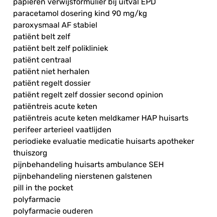
papieren verwijsformulier bij uitval EPD
paracetamol dosering kind 90 mg/kg
paroxysmaal AF stabiel
patiënt belt zelf
patiënt belt zelf polikliniek
patiënt centraal
patiënt niet herhalen
patiënt regelt dossier
patiënt regelt zelf dossier second opinion
patiëntreis acute keten
patiëntreis acute keten meldkamer HAP huisarts
perifeer arterieel vaatlijden
periodieke evaluatie medicatie huisarts apotheker
thuiszorg
pijnbehandeling huisarts ambulance SEH
pijnbehandeling nierstenen galstenen
pill in the pocket
polyfarmacie
polyfarmacie ouderen