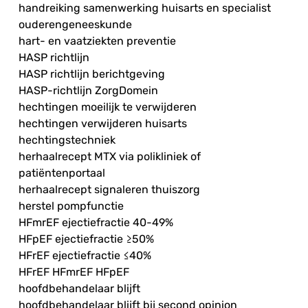
handreiking samenwerking huisarts en specialist
ouderengeneeskunde
hart- en vaatziekten preventie
HASP richtlijn
HASP richtlijn berichtgeving
HASP-richtlijn ZorgDomein
hechtingen moeilijk te verwijderen
hechtingen verwijderen huisarts
hechtingstechniek
herhaalrecept MTX via polikliniek of
patiëntenportaal
herhaalrecept signaleren thuiszorg
herstel pompfunctie
HFmrEF ejectiefractie 40-49%
HFpEF ejectiefractie ≥50%
HFrEF ejectiefractie ≤40%
HFrEF HFmrEF HFpEF
hoofdbehandelaar blijft
hoofdbehandelaar blijft bij second opinion