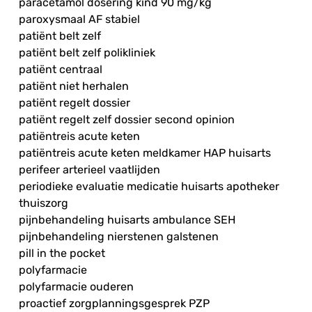
paracetamol dosering kind 90 mg/kg
paroxysmaal AF stabiel
patiënt belt zelf
patiënt belt zelf polikliniek
patiënt centraal
patiënt niet herhalen
patiënt regelt dossier
patiënt regelt zelf dossier second opinion
patiëntreis acute keten
patiëntreis acute keten meldkamer HAP huisarts
perifeer arterieel vaatlijden
periodieke evaluatie medicatie huisarts apotheker
thuiszorg
pijnbehandeling huisarts ambulance SEH
pijnbehandeling nierstenen galstenen
pill in the pocket
polyfarmacie
polyfarmacie ouderen
proactief zorgplanningsgesprek PZP