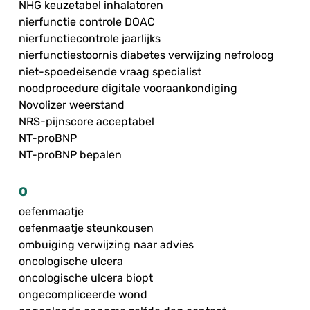
NHG keuzetabel inhalatoren
nierfunctie controle DOAC
nierfunctiecontrole jaarlijks
nierfunctiestoornis diabetes verwijzing nefroloog
niet-spoedeisende vraag specialist
noodprocedure digitale vooraankondiging
Novolizer weerstand
NRS-pijnscore acceptabel
NT-proBNP
NT-proBNP bepalen
O
oefenmaatje
oefenmaatje steunkousen
ombuiging verwijzing naar advies
oncologische ulcera
oncologische ulcera biopt
ongecompliceerde wond