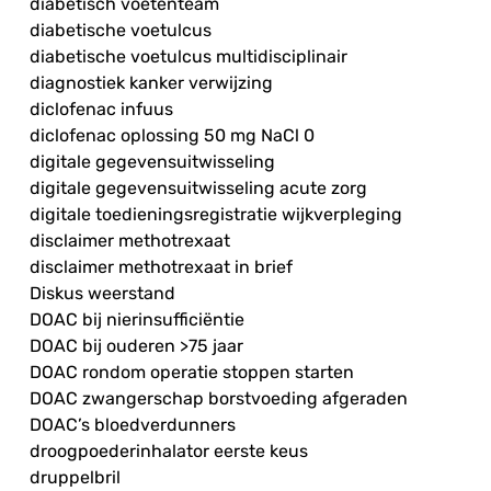
diabetisch voetenteam
diabetische voetulcus
diabetische voetulcus multidisciplinair
diagnostiek kanker verwijzing
diclofenac infuus
diclofenac oplossing 50 mg NaCl 0
digitale gegevensuitwisseling
digitale gegevensuitwisseling acute zorg
digitale toedieningsregistratie wijkverpleging
disclaimer methotrexaat
disclaimer methotrexaat in brief
Diskus weerstand
DOAC bij nierinsufficiëntie
DOAC bij ouderen >75 jaar
DOAC rondom operatie stoppen starten
DOAC zwangerschap borstvoeding afgeraden
DOAC’s bloedverdunners
droogpoederinhalator eerste keus
druppelbril