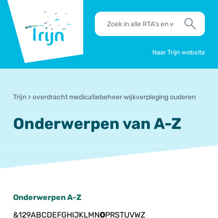
RSO
RTA's
Trijn
en
Zoek
werkafspraken
zoeken
Naar Trijn website
Trijn
>
overdracht medicatiebeheer wijkverpleging ouderen
Onderwerpen van A-Z
Onderwerpen A-Z
&
1
2
9
A
B
C
D
E
F
G
H
I
J
K
L
M
N
O
P
R
S
T
U
V
W
Z