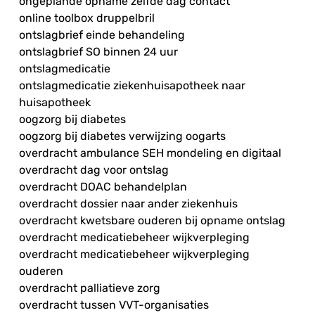
ongeplande opname zelfde dag contact
online toolbox druppelbril
ontslagbrief einde behandeling
ontslagbrief SO binnen 24 uur
ontslagmedicatie
ontslagmedicatie ziekenhuisapotheek naar
huisapotheek
oogzorg bij diabetes
oogzorg bij diabetes verwijzing oogarts
overdracht ambulance SEH mondeling en digitaal
overdracht dag voor ontslag
overdracht DOAC behandelplan
overdracht dossier naar ander ziekenhuis
overdracht kwetsbare ouderen bij opname ontslag
overdracht medicatiebeheer wijkverpleging
overdracht medicatiebeheer wijkverpleging
ouderen
overdracht palliatieve zorg
overdracht tussen VVT-organisaties