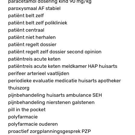
paracetamol dosering kind 90 mg/kg
paroxysmaal AF stabiel
patiënt belt zelf
patiënt belt zelf polikliniek
patiënt centraal
patiënt niet herhalen
patiënt regelt dossier
patiënt regelt zelf dossier second opinion
patiëntreis acute keten
patiëntreis acute keten meldkamer HAP huisarts
perifeer arterieel vaatlijden
periodieke evaluatie medicatie huisarts apotheker
thuiszorg
pijnbehandeling huisarts ambulance SEH
pijnbehandeling nierstenen galstenen
pill in the pocket
polyfarmacie
polyfarmacie ouderen
proactief zorgplanningsgesprek PZP