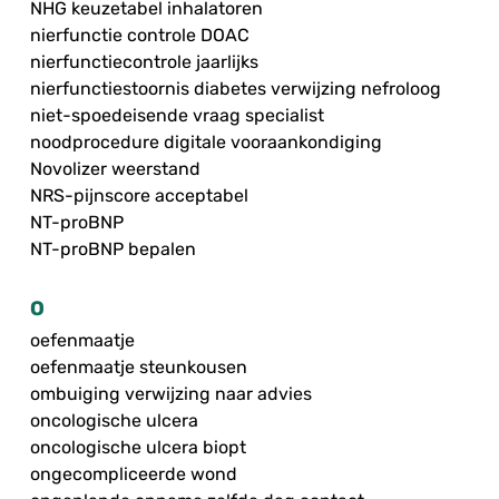
NHG keuzetabel inhalatoren
nierfunctie controle DOAC
nierfunctiecontrole jaarlijks
nierfunctiestoornis diabetes verwijzing nefroloog
niet-spoedeisende vraag specialist
noodprocedure digitale vooraankondiging
Novolizer weerstand
NRS-pijnscore acceptabel
NT-proBNP
NT-proBNP bepalen
O
oefenmaatje
oefenmaatje steunkousen
ombuiging verwijzing naar advies
oncologische ulcera
oncologische ulcera biopt
ongecompliceerde wond