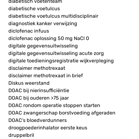
diabetisch voetenteam
diabetische voetulcus
diabetische voetulcus multidisciplinair
diagnostiek kanker verwijzing
diclofenac infuus
diclofenac oplossing 50 mg NaCl 0
digitale gegevensuitwisseling
digitale gegevensuitwisseling acute zorg
digitale toedieningsregistratie wijkverpleging
disclaimer methotrexaat
disclaimer methotrexaat in brief
Diskus weerstand
DOAC bij nierinsufficiëntie
DOAC bij ouderen >75 jaar
DOAC rondom operatie stoppen starten
DOAC zwangerschap borstvoeding afgeraden
DOAC’s bloedverdunners
droogpoederinhalator eerste keus
druppelbril