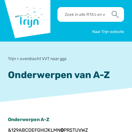
RSO
RTA's
Trijn
en
Zoek
werkafspraken
zoeken
Naar Trijn website
Trijn
>
overdracht VVT naar ggz
Onderwerpen van A-Z
Onderwerpen A-Z
&
1
2
9
A
B
C
D
E
F
G
H
I
J
K
L
M
N
O
P
R
S
T
U
V
W
Z