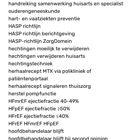
handreiking samenwerking huisarts en specialist
ouderengeneeskunde
hart- en vaatziekten preventie
HASP richtlijn
HASP richtlijn berichtgeving
HASP-richtlijn ZorgDomein
hechtingen moeilijk te verwijderen
hechtingen verwijderen huisarts
hechtingstechniek
herhaalrecept MTX via polikliniek of
patiëntenportaal
herhaalrecept signaleren thuiszorg
herstel pompfunctie
HFmrEF ejectiefractie 40-49%
HFpEF ejectiefractie ≥50%
HFrEF ejectiefractie ≤40%
HFrEF HFmrEF HFpEF
hoofdbehandelaar blijft
hoofdbehandelaar blijft bij second opinion