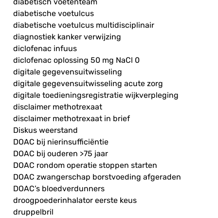
diabetisch voetenteam
diabetische voetulcus
diabetische voetulcus multidisciplinair
diagnostiek kanker verwijzing
diclofenac infuus
diclofenac oplossing 50 mg NaCl 0
digitale gegevensuitwisseling
digitale gegevensuitwisseling acute zorg
digitale toedieningsregistratie wijkverpleging
disclaimer methotrexaat
disclaimer methotrexaat in brief
Diskus weerstand
DOAC bij nierinsufficiëntie
DOAC bij ouderen >75 jaar
DOAC rondom operatie stoppen starten
DOAC zwangerschap borstvoeding afgeraden
DOAC’s bloedverdunners
droogpoederinhalator eerste keus
druppelbril