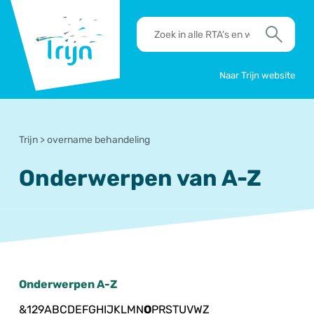
RSO
RTA's
Trijn
en
Zoek
werkafspraken
zoeken
Naar Trijn website
Trijn
>
overname behandeling
Onderwerpen van A-Z
Onderwerpen A-Z
&
1
2
9
A
B
C
D
E
F
G
H
I
J
K
L
M
N
O
P
R
S
T
U
V
W
Z