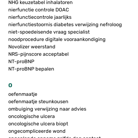
NHG keuzetabel inhalatoren
nierfunctie controle DOAC
nierfunctiecontrole jaarlijks
nierfunctiestoornis diabetes verwijzing nefroloog
niet-spoedeisende vraag specialist
noodprocedure digitale vooraankondiging
Novolizer weerstand
NRS-pijnscore acceptabel
NT-proBNP
NT-proBNP bepalen
O
oefenmaatje
oefenmaatje steunkousen
ombuiging verwijzing naar advies
oncologische ulcera
oncologische ulcera biopt
ongecompliceerde wond