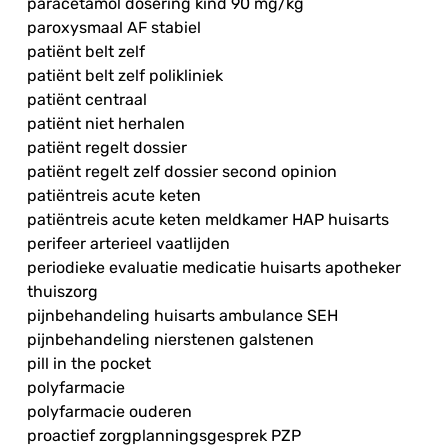
paracetamol dosering kind 90 mg/kg
paroxysmaal AF stabiel
patiënt belt zelf
patiënt belt zelf polikliniek
patiënt centraal
patiënt niet herhalen
patiënt regelt dossier
patiënt regelt zelf dossier second opinion
patiëntreis acute keten
patiëntreis acute keten meldkamer HAP huisarts
perifeer arterieel vaatlijden
periodieke evaluatie medicatie huisarts apotheker
thuiszorg
pijnbehandeling huisarts ambulance SEH
pijnbehandeling nierstenen galstenen
pill in the pocket
polyfarmacie
polyfarmacie ouderen
proactief zorgplanningsgesprek PZP