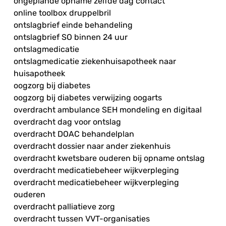
ongeplande opname zelfde dag contact
online toolbox druppelbril
ontslagbrief einde behandeling
ontslagbrief SO binnen 24 uur
ontslagmedicatie
ontslagmedicatie ziekenhuisapotheek naar
huisapotheek
oogzorg bij diabetes
oogzorg bij diabetes verwijzing oogarts
overdracht ambulance SEH mondeling en digitaal
overdracht dag voor ontslag
overdracht DOAC behandelplan
overdracht dossier naar ander ziekenhuis
overdracht kwetsbare ouderen bij opname ontslag
overdracht medicatiebeheer wijkverpleging
overdracht medicatiebeheer wijkverpleging
ouderen
overdracht palliatieve zorg
overdracht tussen VVT-organisaties