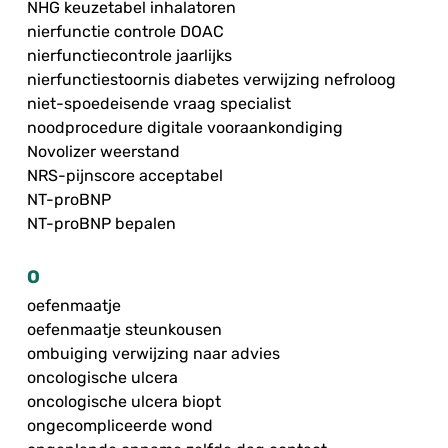
NHG keuzetabel inhalatoren
nierfunctie controle DOAC
nierfunctiecontrole jaarlijks
nierfunctiestoornis diabetes verwijzing nefroloog
niet-spoedeisende vraag specialist
noodprocedure digitale vooraankondiging
Novolizer weerstand
NRS-pijnscore acceptabel
NT-proBNP
NT-proBNP bepalen
O
oefenmaatje
oefenmaatje steunkousen
ombuiging verwijzing naar advies
oncologische ulcera
oncologische ulcera biopt
ongecompliceerde wond