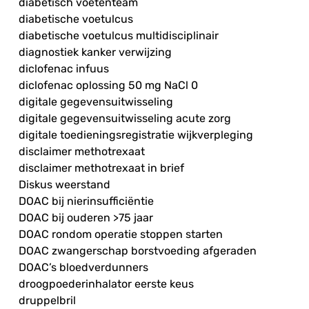
diabetisch voetenteam
diabetische voetulcus
diabetische voetulcus multidisciplinair
diagnostiek kanker verwijzing
diclofenac infuus
diclofenac oplossing 50 mg NaCl 0
digitale gegevensuitwisseling
digitale gegevensuitwisseling acute zorg
digitale toedieningsregistratie wijkverpleging
disclaimer methotrexaat
disclaimer methotrexaat in brief
Diskus weerstand
DOAC bij nierinsufficiëntie
DOAC bij ouderen >75 jaar
DOAC rondom operatie stoppen starten
DOAC zwangerschap borstvoeding afgeraden
DOAC’s bloedverdunners
droogpoederinhalator eerste keus
druppelbril