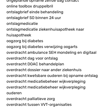
ongeplande opname zelfde dag contact
online toolbox druppelbril
ontslagbrief einde behandeling
ontslagbrief SO binnen 24 uur
ontslagmedicatie
ontslagmedicatie ziekenhuisapotheek naar
huisapotheek
oogzorg bij diabetes
oogzorg bij diabetes verwijzing oogarts
overdracht ambulance SEH mondeling en digitaal
overdracht dag voor ontslag
overdracht DOAC behandelplan
overdracht dossier naar ander ziekenhuis
overdracht kwetsbare ouderen bij opname ontslag
overdracht medicatiebeheer wijkverpleging
overdracht medicatiebeheer wijkverpleging
ouderen
overdracht palliatieve zorg
overdracht tussen VVT-organisaties