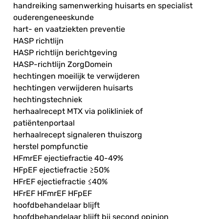
handreiking samenwerking huisarts en specialist
ouderengeneeskunde
hart- en vaatziekten preventie
HASP richtlijn
HASP richtlijn berichtgeving
HASP-richtlijn ZorgDomein
hechtingen moeilijk te verwijderen
hechtingen verwijderen huisarts
hechtingstechniek
herhaalrecept MTX via polikliniek of
patiëntenportaal
herhaalrecept signaleren thuiszorg
herstel pompfunctie
HFmrEF ejectiefractie 40-49%
HFpEF ejectiefractie ≥50%
HFrEF ejectiefractie ≤40%
HFrEF HFmrEF HFpEF
hoofdbehandelaar blijft
hoofdbehandelaar blijft bij second opinion