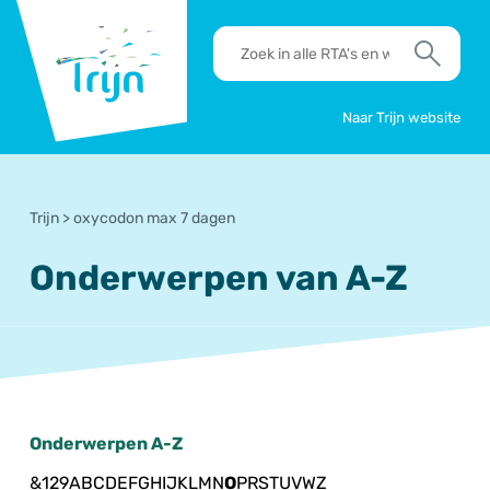
RSO
RTA's
Trijn
en
Zoek
werkafspraken
zoeken
Naar Trijn website
Trijn
>
oxycodon max 7 dagen
Onderwerpen van A-Z
Onderwerpen A-Z
&
1
2
9
A
B
C
D
E
F
G
H
I
J
K
L
M
N
O
P
R
S
T
U
V
W
Z