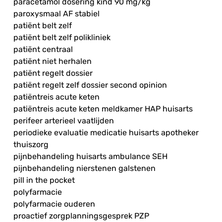
paracetamol dosering kind 90 mg/kg
paroxysmaal AF stabiel
patiënt belt zelf
patiënt belt zelf polikliniek
patiënt centraal
patiënt niet herhalen
patiënt regelt dossier
patiënt regelt zelf dossier second opinion
patiëntreis acute keten
patiëntreis acute keten meldkamer HAP huisarts
perifeer arterieel vaatlijden
periodieke evaluatie medicatie huisarts apotheker
thuiszorg
pijnbehandeling huisarts ambulance SEH
pijnbehandeling nierstenen galstenen
pill in the pocket
polyfarmacie
polyfarmacie ouderen
proactief zorgplanningsgesprek PZP