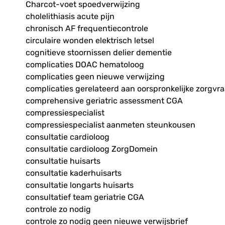
Charcot-voet spoedverwijzing
cholelithiasis acute pijn
chronisch AF frequentiecontrole
circulaire wonden elektrisch letsel
cognitieve stoornissen delier dementie
complicaties DOAC hematoloog
complicaties geen nieuwe verwijzing
complicaties gerelateerd aan oorspronkelijke zorgvr
comprehensive geriatric assessment CGA
compressiespecialist
compressiespecialist aanmeten steunkousen
consultatie cardioloog
consultatie cardioloog ZorgDomein
consultatie huisarts
consultatie kaderhuisarts
consultatie longarts huisarts
consultatief team geriatrie CGA
controle zo nodig
controle zo nodig geen nieuwe verwijsbrief