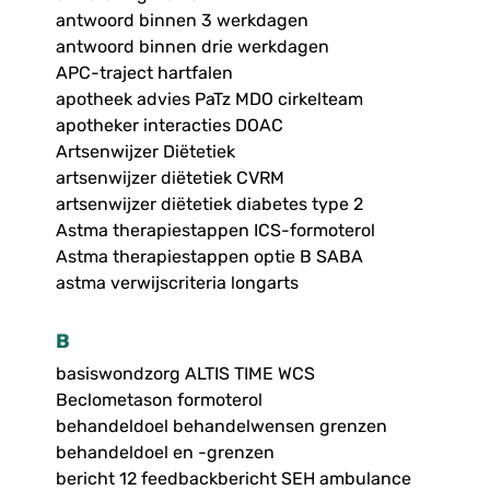
antwoord binnen 3 werkdagen
antwoord binnen drie werkdagen
APC-traject hartfalen
apotheek advies PaTz MDO cirkelteam
apotheker interacties DOAC
Artsenwijzer Diëtetiek
artsenwijzer diëtetiek CVRM
artsenwijzer diëtetiek diabetes type 2
Astma therapiestappen ICS-formoterol
Astma therapiestappen optie B SABA
astma verwijscriteria longarts
B
basiswondzorg ALTIS TIME WCS
Beclometason formoterol
behandeldoel behandelwensen grenzen
behandeldoel en -grenzen
bericht 12 feedbackbericht SEH ambulance