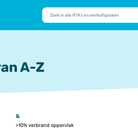
RTA's
en
sbrief
Leden
werkafspraken
zoeken
 we doen
De transformatie
RTA’s
an A-Z
&
>10% verbrand oppervlak