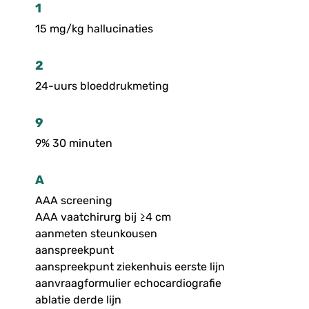
1
15 mg/kg hallucinaties
2
24-uurs bloeddrukmeting
9
9% 30 minuten
A
AAA screening
AAA vaatchirurg bij ≥4 cm
aanmeten steunkousen
aanspreekpunt
aanspreekpunt ziekenhuis eerste lijn
aanvraagformulier echocardiografie
ablatie derde lijn