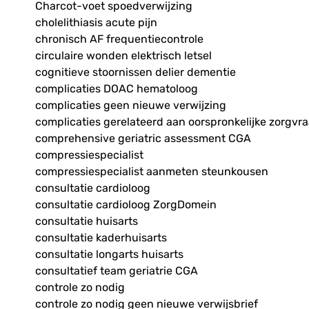
Charcot-voet spoedverwijzing
cholelithiasis acute pijn
chronisch AF frequentiecontrole
circulaire wonden elektrisch letsel
cognitieve stoornissen delier dementie
complicaties DOAC hematoloog
complicaties geen nieuwe verwijzing
complicaties gerelateerd aan oorspronkelijke zorgvr
comprehensive geriatric assessment CGA
compressiespecialist
compressiespecialist aanmeten steunkousen
consultatie cardioloog
consultatie cardioloog ZorgDomein
consultatie huisarts
consultatie kaderhuisarts
consultatie longarts huisarts
consultatief team geriatrie CGA
controle zo nodig
controle zo nodig geen nieuwe verwijsbrief