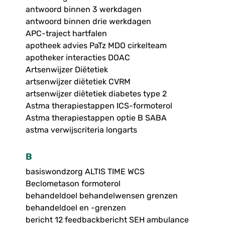
antwoord binnen 3 werkdagen
antwoord binnen drie werkdagen
APC-traject hartfalen
apotheek advies PaTz MDO cirkelteam
apotheker interacties DOAC
Artsenwijzer Diëtetiek
artsenwijzer diëtetiek CVRM
artsenwijzer diëtetiek diabetes type 2
Astma therapiestappen ICS-formoterol
Astma therapiestappen optie B SABA
astma verwijscriteria longarts
B
basiswondzorg ALTIS TIME WCS
Beclometason formoterol
behandeldoel behandelwensen grenzen
behandeldoel en -grenzen
bericht 12 feedbackbericht SEH ambulance