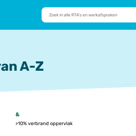
RTA's
en
sbrief
Leden
werkafspraken
zoeken
 we doen
De transformatie
RTA’s
an A-Z
&
>10% verbrand oppervlak