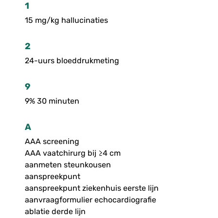
1
15 mg/kg hallucinaties
2
24-uurs bloeddrukmeting
9
9% 30 minuten
A
AAA screening
AAA vaatchirurg bij ≥4 cm
aanmeten steunkousen
aanspreekpunt
aanspreekpunt ziekenhuis eerste lijn
aanvraagformulier echocardiografie
ablatie derde lijn