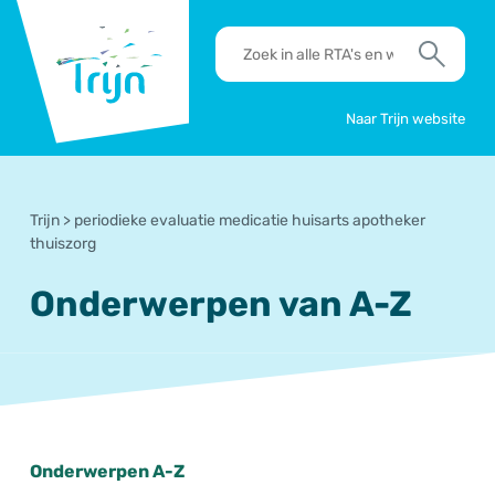
RSO
RTA's
Trijn
en
Zoek
werkafspraken
zoeken
Naar Trijn website
Trijn
>
periodieke evaluatie medicatie huisarts apotheker
thuiszorg
Onderwerpen van A-Z
Onderwerpen A-Z