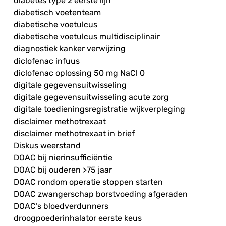
diabetes type 2 eerste lijn
diabetisch voetenteam
diabetische voetulcus
diabetische voetulcus multidisciplinair
diagnostiek kanker verwijzing
diclofenac infuus
diclofenac oplossing 50 mg NaCl 0
digitale gegevensuitwisseling
digitale gegevensuitwisseling acute zorg
digitale toedieningsregistratie wijkverpleging
disclaimer methotrexaat
disclaimer methotrexaat in brief
Diskus weerstand
DOAC bij nierinsufficiëntie
DOAC bij ouderen >75 jaar
DOAC rondom operatie stoppen starten
DOAC zwangerschap borstvoeding afgeraden
DOAC’s bloedverdunners
droogpoederinhalator eerste keus