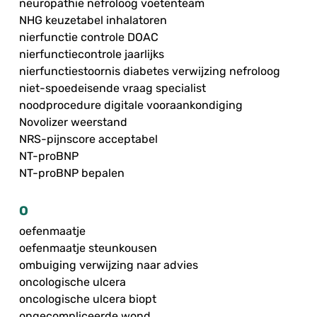
neuropathie nefroloog voetenteam
NHG keuzetabel inhalatoren
nierfunctie controle DOAC
nierfunctiecontrole jaarlijks
nierfunctiestoornis diabetes verwijzing nefroloog
niet-spoedeisende vraag specialist
noodprocedure digitale vooraankondiging
Novolizer weerstand
NRS-pijnscore acceptabel
NT-proBNP
NT-proBNP bepalen
O
oefenmaatje
oefenmaatje steunkousen
ombuiging verwijzing naar advies
oncologische ulcera
oncologische ulcera biopt
ongecompliceerde wond