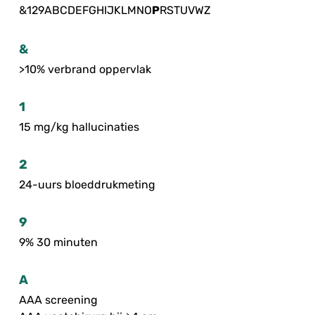
&
1
2
9
A
B
C
D
E
F
G
H
I
J
K
L
M
N
O
P
R
S
T
U
V
W
Z
&
>10% verbrand oppervlak
1
15 mg/kg hallucinaties
2
24-uurs bloeddrukmeting
9
9% 30 minuten
A
AAA screening