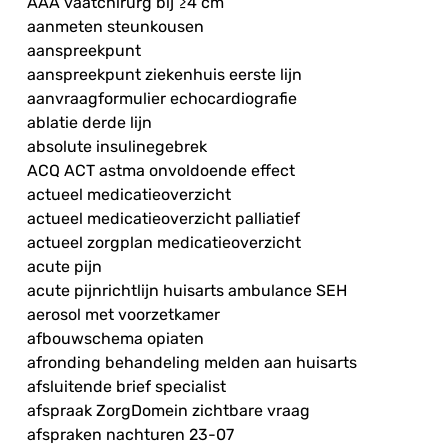
AAA vaatchirurg bij ≥4 cm
aanmeten steunkousen
aanspreekpunt
aanspreekpunt ziekenhuis eerste lijn
aanvraagformulier echocardiografie
ablatie derde lijn
absolute insulinegebrek
ACQ ACT astma onvoldoende effect
actueel medicatieoverzicht
actueel medicatieoverzicht palliatief
actueel zorgplan medicatieoverzicht
acute pijn
acute pijnrichtlijn huisarts ambulance SEH
aerosol met voorzetkamer
afbouwschema opiaten
afronding behandeling melden aan huisarts
afsluitende brief specialist
afspraak ZorgDomein zichtbare vraag
afspraken nachturen 23-07