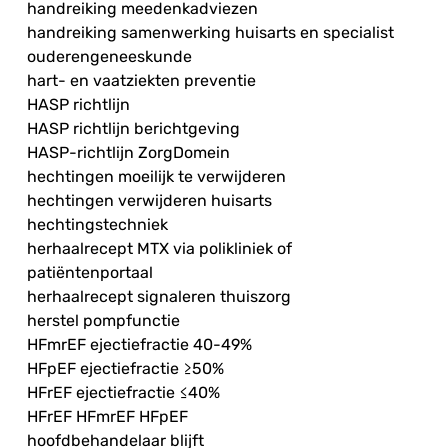
handreiking meedenkadviezen
handreiking samenwerking huisarts en specialist
ouderengeneeskunde
hart- en vaatziekten preventie
HASP richtlijn
HASP richtlijn berichtgeving
HASP-richtlijn ZorgDomein
hechtingen moeilijk te verwijderen
hechtingen verwijderen huisarts
hechtingstechniek
herhaalrecept MTX via polikliniek of
patiëntenportaal
herhaalrecept signaleren thuiszorg
herstel pompfunctie
HFmrEF ejectiefractie 40-49%
HFpEF ejectiefractie ≥50%
HFrEF ejectiefractie ≤40%
HFrEF HFmrEF HFpEF
hoofdbehandelaar blijft