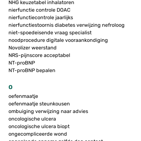
NHG keuzetabel inhalatoren
nierfunctie controle DOAC
nierfunctiecontrole jaarlijks
nierfunctiestoornis diabetes verwijzing nefroloog
niet-spoedeisende vraag specialist
noodprocedure digitale vooraankondiging
Novolizer weerstand
NRS-pijnscore acceptabel
NT-proBNP
NT-proBNP bepalen
O
oefenmaatje
oefenmaatje steunkousen
ombuiging verwijzing naar advies
oncologische ulcera
oncologische ulcera biopt
ongecompliceerde wond