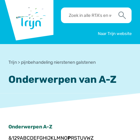
RSO
RTA's
Trijn
en
Zoek
werkafspraken
zoeken
Naar Trijn website
Trijn
>
pijnbehandeling nierstenen galstenen
Onderwerpen van A-Z
Onderwerpen A-Z
&
1
2
9
A
B
C
D
E
F
G
H
I
J
K
L
M
N
O
P
R
S
T
U
V
W
Z