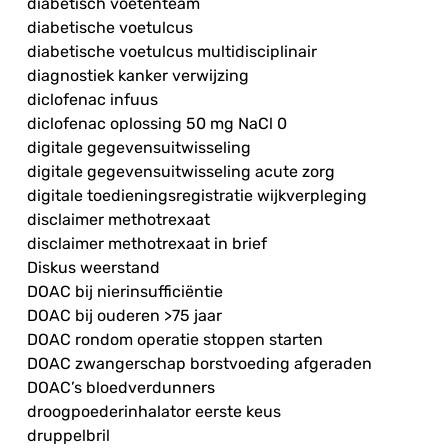
diabetisch voetenteam
diabetische voetulcus
diabetische voetulcus multidisciplinair
diagnostiek kanker verwijzing
diclofenac infuus
diclofenac oplossing 50 mg NaCl 0
digitale gegevensuitwisseling
digitale gegevensuitwisseling acute zorg
digitale toedieningsregistratie wijkverpleging
disclaimer methotrexaat
disclaimer methotrexaat in brief
Diskus weerstand
DOAC bij nierinsufficiëntie
DOAC bij ouderen >75 jaar
DOAC rondom operatie stoppen starten
DOAC zwangerschap borstvoeding afgeraden
DOAC’s bloedverdunners
droogpoederinhalator eerste keus
druppelbril