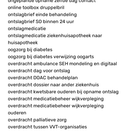
ongeplande opname zelfde dag contact
online toolbox druppelbril
ontslagbrief einde behandeling
ontslagbrief SO binnen 24 uur
ontslagmedicatie
ontslagmedicatie ziekenhuisapotheek naar
huisapotheek
oogzorg bij diabetes
oogzorg bij diabetes verwijzing oogarts
overdracht ambulance SEH mondeling en digitaal
overdracht dag voor ontslag
overdracht DOAC behandelplan
overdracht dossier naar ander ziekenhuis
overdracht kwetsbare ouderen bij opname ontslag
overdracht medicatiebeheer wijkverpleging
overdracht medicatiebeheer wijkverpleging
ouderen
overdracht palliatieve zorg
overdracht tussen VVT-organisaties