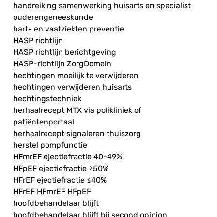
handreiking samenwerking huisarts en specialist
ouderengeneeskunde
hart- en vaatziekten preventie
HASP richtlijn
HASP richtlijn berichtgeving
HASP-richtlijn ZorgDomein
hechtingen moeilijk te verwijderen
hechtingen verwijderen huisarts
hechtingstechniek
herhaalrecept MTX via polikliniek of
patiëntenportaal
herhaalrecept signaleren thuiszorg
herstel pompfunctie
HFmrEF ejectiefractie 40-49%
HFpEF ejectiefractie ≥50%
HFrEF ejectiefractie ≤40%
HFrEF HFmrEF HFpEF
hoofdbehandelaar blijft
hoofdbehandelaar blijft bij second opinion