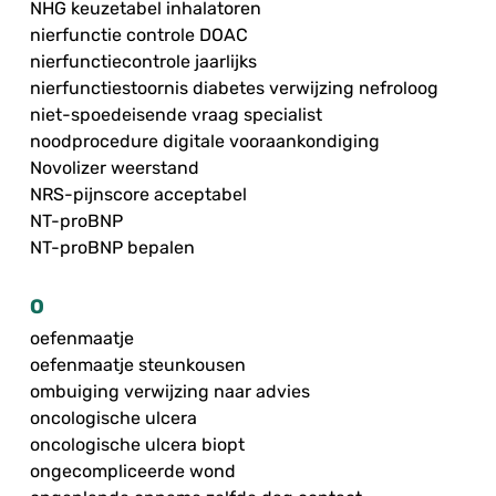
NHG keuzetabel inhalatoren
nierfunctie controle DOAC
nierfunctiecontrole jaarlijks
nierfunctiestoornis diabetes verwijzing nefroloog
niet-spoedeisende vraag specialist
noodprocedure digitale vooraankondiging
Novolizer weerstand
NRS-pijnscore acceptabel
NT-proBNP
NT-proBNP bepalen
O
oefenmaatje
oefenmaatje steunkousen
ombuiging verwijzing naar advies
oncologische ulcera
oncologische ulcera biopt
ongecompliceerde wond