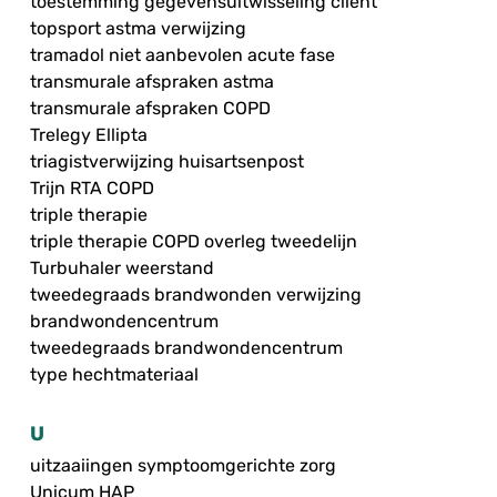
toestemming gegevensuitwisseling cliënt
topsport astma verwijzing
tramadol niet aanbevolen acute fase
transmurale afspraken astma
transmurale afspraken COPD
Trelegy Ellipta
triagistverwijzing huisartsenpost
Trijn RTA COPD
triple therapie
triple therapie COPD overleg tweedelijn
Turbuhaler weerstand
tweedegraads brandwonden verwijzing
brandwondencentrum
tweedegraads brandwondencentrum
type hechtmateriaal
U
uitzaaiingen symptoomgerichte zorg
Unicum HAP