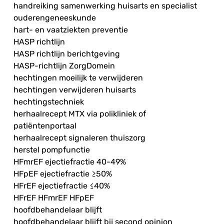
handreiking samenwerking huisarts en specialist
ouderengeneeskunde
hart- en vaatziekten preventie
HASP richtlijn
HASP richtlijn berichtgeving
HASP-richtlijn ZorgDomein
hechtingen moeilijk te verwijderen
hechtingen verwijderen huisarts
hechtingstechniek
herhaalrecept MTX via polikliniek of
patiëntenportaal
herhaalrecept signaleren thuiszorg
herstel pompfunctie
HFmrEF ejectiefractie 40-49%
HFpEF ejectiefractie ≥50%
HFrEF ejectiefractie ≤40%
HFrEF HFmrEF HFpEF
hoofdbehandelaar blijft
hoofdbehandelaar blijft bij second opinion