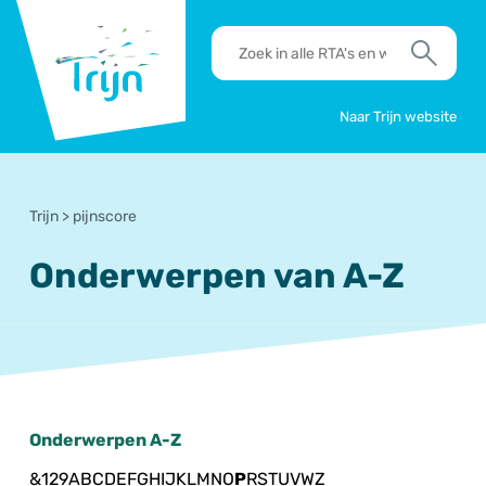
RSO
RTA's
Trijn
en
Zoek
werkafspraken
zoeken
Naar Trijn website
Trijn
>
pijnscore
Onderwerpen van A-Z
Onderwerpen A-Z
&
1
2
9
A
B
C
D
E
F
G
H
I
J
K
L
M
N
O
P
R
S
T
U
V
W
Z