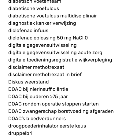
diabetisch voetenteam
diabetische voetulcus
diabetische voetulcus multidisciplinair
diagnostiek kanker verwijzing
diclofenac infuus
diclofenac oplossing 50 mg NaCl 0
digitale gegevensuitwisseling
digitale gegevensuitwisseling acute zorg
digitale toedieningsregistratie wijkverpleging
disclaimer methotrexaat
disclaimer methotrexaat in brief
Diskus weerstand
DOAC bij nierinsufficiëntie
DOAC bij ouderen >75 jaar
DOAC rondom operatie stoppen starten
DOAC zwangerschap borstvoeding afgeraden
DOAC’s bloedverdunners
droogpoederinhalator eerste keus
druppelbril