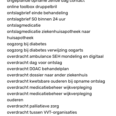
ongeplande opname zelfde dag contact
online toolbox druppelbril
ontslagbrief einde behandeling
ontslagbrief SO binnen 24 uur
ontslagmedicatie
ontslagmedicatie ziekenhuisapotheek naar
huisapotheek
oogzorg bij diabetes
oogzorg bij diabetes verwijzing oogarts
overdracht ambulance SEH mondeling en digitaal
overdracht dag voor ontslag
overdracht DOAC behandelplan
overdracht dossier naar ander ziekenhuis
overdracht kwetsbare ouderen bij opname ontslag
overdracht medicatiebeheer wijkverpleging
overdracht medicatiebeheer wijkverpleging
ouderen
overdracht palliatieve zorg
overdracht tussen VVT-organisaties