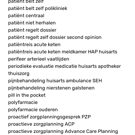
patiënt belt zelf
patiënt belt zelf polikliniek
patiënt centraal
patiënt niet herhalen
patiënt regelt dossier
patiënt regelt zelf dossier second opinion
patiëntreis acute keten
patiëntreis acute keten meldkamer HAP huisarts
perifeer arterieel vaatlijden
periodieke evaluatie medicatie huisarts apotheker
thuiszorg
pijnbehandeling huisarts ambulance SEH
pijnbehandeling nierstenen galstenen
pill in the pocket
polyfarmacie
polyfarmacie ouderen
proactief zorgplanningsgesprek PZP
proactieve zorgplanning ACP
proactieve zorgplanning Advance Care Planning