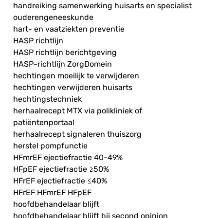
handreiking samenwerking huisarts en specialist
ouderengeneeskunde
hart- en vaatziekten preventie
HASP richtlijn
HASP richtlijn berichtgeving
HASP-richtlijn ZorgDomein
hechtingen moeilijk te verwijderen
hechtingen verwijderen huisarts
hechtingstechniek
herhaalrecept MTX via polikliniek of
patiëntenportaal
herhaalrecept signaleren thuiszorg
herstel pompfunctie
HFmrEF ejectiefractie 40-49%
HFpEF ejectiefractie ≥50%
HFrEF ejectiefractie ≤40%
HFrEF HFmrEF HFpEF
hoofdbehandelaar blijft
hoofdbehandelaar blijft bij second opinion