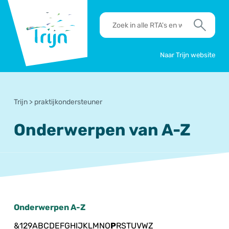
RSO
RTA's
Trijn
en
Zoek
werkafspraken
zoeken
Naar Trijn website
Trijn
>
praktijkondersteuner
Onderwerpen van A-Z
Onderwerpen A-Z
&
1
2
9
A
B
C
D
E
F
G
H
I
J
K
L
M
N
O
P
R
S
T
U
V
W
Z