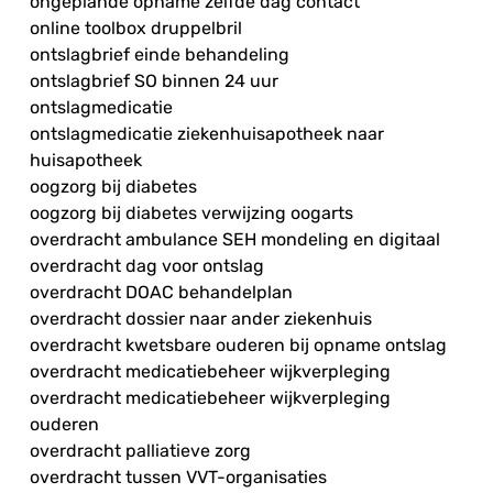
ongeplande opname zelfde dag contact
online toolbox druppelbril
ontslagbrief einde behandeling
ontslagbrief SO binnen 24 uur
ontslagmedicatie
ontslagmedicatie ziekenhuisapotheek naar
huisapotheek
oogzorg bij diabetes
oogzorg bij diabetes verwijzing oogarts
overdracht ambulance SEH mondeling en digitaal
overdracht dag voor ontslag
overdracht DOAC behandelplan
overdracht dossier naar ander ziekenhuis
overdracht kwetsbare ouderen bij opname ontslag
overdracht medicatiebeheer wijkverpleging
overdracht medicatiebeheer wijkverpleging
ouderen
overdracht palliatieve zorg
overdracht tussen VVT-organisaties