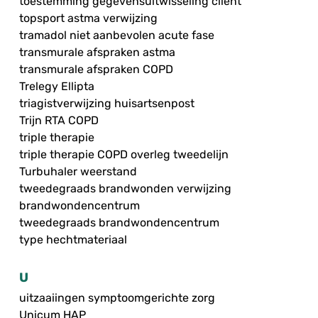
toestemming gegevensuitwisseling cliënt
topsport astma verwijzing
tramadol niet aanbevolen acute fase
transmurale afspraken astma
transmurale afspraken COPD
Trelegy Ellipta
triagistverwijzing huisartsenpost
Trijn RTA COPD
triple therapie
triple therapie COPD overleg tweedelijn
Turbuhaler weerstand
tweedegraads brandwonden verwijzing
brandwondencentrum
tweedegraads brandwondencentrum
type hechtmateriaal
U
uitzaaiingen symptoomgerichte zorg
Unicum HAP