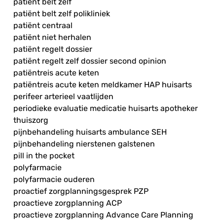
patiënt belt zelf
patiënt belt zelf polikliniek
patiënt centraal
patiënt niet herhalen
patiënt regelt dossier
patiënt regelt zelf dossier second opinion
patiëntreis acute keten
patiëntreis acute keten meldkamer HAP huisarts
perifeer arterieel vaatlijden
periodieke evaluatie medicatie huisarts apotheker
thuiszorg
pijnbehandeling huisarts ambulance SEH
pijnbehandeling nierstenen galstenen
pill in the pocket
polyfarmacie
polyfarmacie ouderen
proactief zorgplanningsgesprek PZP
proactieve zorgplanning ACP
proactieve zorgplanning Advance Care Planning