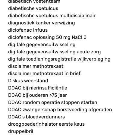
diabetisch voetenteam
diabetische voetulcus
diabetische voetulcus multidisciplinair
diagnostiek kanker verwijzing
diclofenac infuus
diclofenac oplossing 50 mg NaCl 0
digitale gegevensuitwisseling
digitale gegevensuitwisseling acute zorg
digitale toedieningsregistratie wijkverpleging
disclaimer methotrexaat
disclaimer methotrexaat in brief
Diskus weerstand
DOAC bij nierinsufficiëntie
DOAC bij ouderen >75 jaar
DOAC rondom operatie stoppen starten
DOAC zwangerschap borstvoeding afgeraden
DOAC’s bloedverdunners
droogpoederinhalator eerste keus
druppelbril