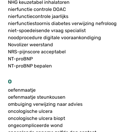
NHG keuzetabel inhalatoren
nierfunctie controle DOAC
nierfunctiecontrole jaarlijks
nierfunctiestoornis diabetes verwijzing nefroloog
niet-spoedeisende vraag specialist
noodprocedure digitale vooraankondiging
Novolizer weerstand
NRS-pijnscore acceptabel
NT-proBNP
NT-proBNP bepalen
O
oefenmaatje
oefenmaatje steunkousen
ombuiging verwijzing naar advies
oncologische ulcera
oncologische ulcera biopt
ongecompliceerde wond