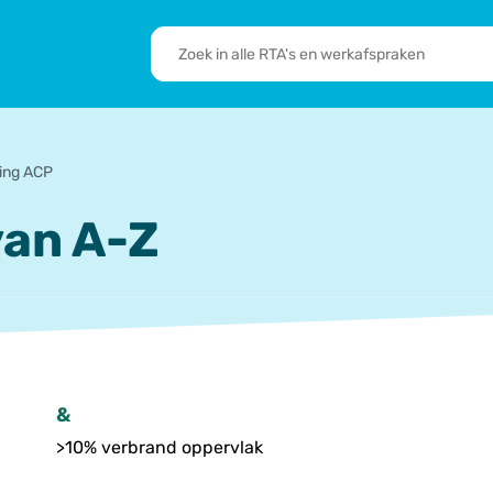
RTA's
en
sbrief
Leden
werkafspraken
zoeken
 we doen
De transformatie
RTA’s
ning ACP
an A-Z
&
>10% verbrand oppervlak