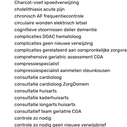
Charcot-voet spoedverwijzing
cholelithiasis acute pijn
chronisch AF frequentiecontrole
circulaire wonden elektrisch letsel
cognitieve stoornissen delier dementie
complicaties DOAC hematoloog
complicaties geen nieuwe verwijzing
complicaties gerelateerd aan oorspronkelijke zorgvr
comprehensive geriatric assessment CGA
compressiespecialist
compressiespecialist aanmeten steunkousen
consultatie cardioloog
consultatie cardioloog ZorgDomein
consultatie huisarts
consultatie kaderhuisarts
consultatie longarts huisarts
consultatief team geriatrie CGA
controle zo nodig
controle zo nodig geen nieuwe verwijsbrief