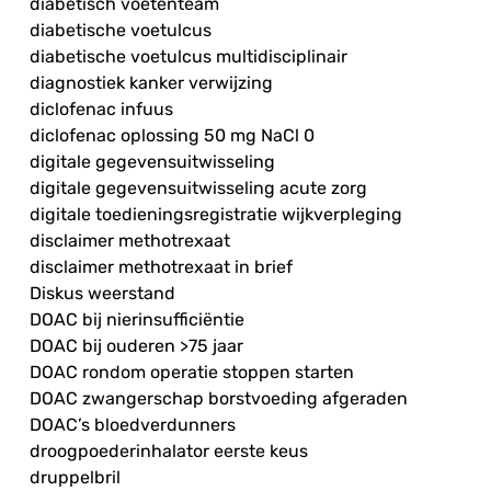
diabetisch voetenteam
diabetische voetulcus
diabetische voetulcus multidisciplinair
diagnostiek kanker verwijzing
diclofenac infuus
diclofenac oplossing 50 mg NaCl 0
digitale gegevensuitwisseling
digitale gegevensuitwisseling acute zorg
digitale toedieningsregistratie wijkverpleging
disclaimer methotrexaat
disclaimer methotrexaat in brief
Diskus weerstand
DOAC bij nierinsufficiëntie
DOAC bij ouderen >75 jaar
DOAC rondom operatie stoppen starten
DOAC zwangerschap borstvoeding afgeraden
DOAC’s bloedverdunners
droogpoederinhalator eerste keus
druppelbril