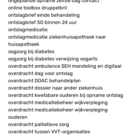
ongeplande opname zelfde dag contact
online toolbox druppelbril
ontslagbrief einde behandeling
ontslagbrief SO binnen 24 uur
ontslagmedicatie
ontslagmedicatie ziekenhuisapotheek naar
huisapotheek
oogzorg bij diabetes
oogzorg bij diabetes verwijzing oogarts
overdracht ambulance SEH mondeling en digitaal
overdracht dag voor ontslag
overdracht DOAC behandelplan
overdracht dossier naar ander ziekenhuis
overdracht kwetsbare ouderen bij opname ontslag
overdracht medicatiebeheer wijkverpleging
overdracht medicatiebeheer wijkverpleging
ouderen
overdracht palliatieve zorg
overdracht tussen VVT-organisaties