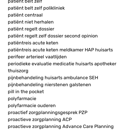
patiënt belt zelf
patiënt belt zelf polikliniek
patiënt centraal
patiënt niet herhalen
patiënt regelt dossier
patiënt regelt zelf dossier second opinion
patiëntreis acute keten
patiëntreis acute keten meldkamer HAP huisarts
perifeer arterieel vaatlijden
periodieke evaluatie medicatie huisarts apotheker
thuiszorg
pijnbehandeling huisarts ambulance SEH
pijnbehandeling nierstenen galstenen
pill in the pocket
polyfarmacie
polyfarmacie ouderen
proactief zorgplanningsgesprek PZP
proactieve zorgplanning ACP
proactieve zorgplanning Advance Care Planning