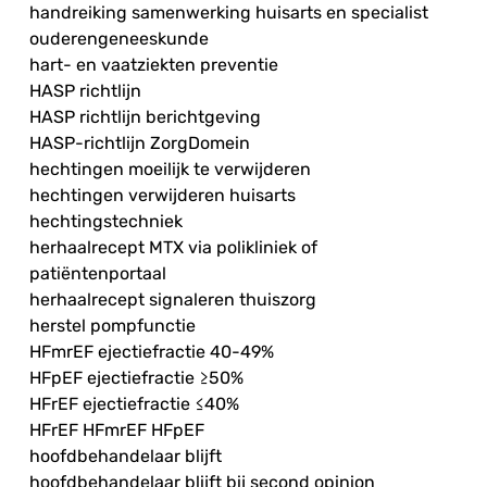
handreiking samenwerking huisarts en specialist
ouderengeneeskunde
hart- en vaatziekten preventie
HASP richtlijn
HASP richtlijn berichtgeving
HASP-richtlijn ZorgDomein
hechtingen moeilijk te verwijderen
hechtingen verwijderen huisarts
hechtingstechniek
herhaalrecept MTX via polikliniek of
patiëntenportaal
herhaalrecept signaleren thuiszorg
herstel pompfunctie
HFmrEF ejectiefractie 40-49%
HFpEF ejectiefractie ≥50%
HFrEF ejectiefractie ≤40%
HFrEF HFmrEF HFpEF
hoofdbehandelaar blijft
hoofdbehandelaar blijft bij second opinion