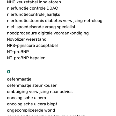
NHG keuzetabel inhalatoren
nierfunctie controle DOAC
nierfunctiecontrole jaarlijks
nierfunctiestoornis diabetes verwijzing nefroloog
niet-spoedeisende vraag specialist
noodprocedure digitale vooraankondiging
Novolizer weerstand
NRS-pijnscore acceptabel
NT-proBNP
NT-proBNP bepalen
O
oefenmaatje
oefenmaatje steunkousen
ombuiging verwijzing naar advies
oncologische ulcera
oncologische ulcera biopt
ongecompliceerde wond