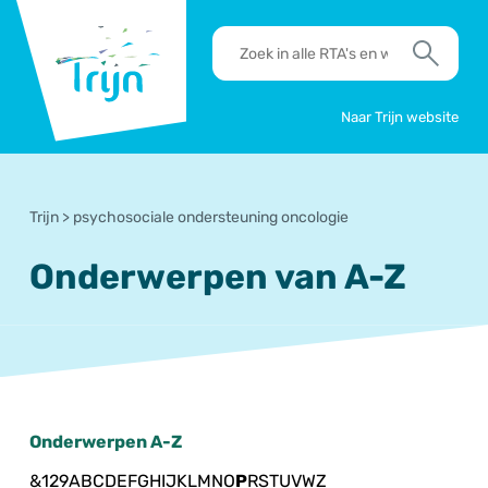
RSO
RTA's
Trijn
en
Zoek
werkafspraken
zoeken
Naar Trijn website
Trijn
>
psychosociale ondersteuning oncologie
Onderwerpen van A-Z
Onderwerpen A-Z
&
1
2
9
A
B
C
D
E
F
G
H
I
J
K
L
M
N
O
P
R
S
T
U
V
W
Z