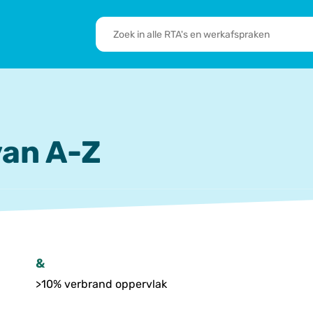
RTA's
en
sbrief
Leden
werkafspraken
zoeken
 we doen
De transformatie
RTA’s
an A-Z
&
>10% verbrand oppervlak