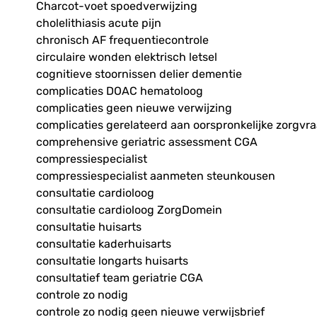
Charcot-voet spoedverwijzing
cholelithiasis acute pijn
chronisch AF frequentiecontrole
circulaire wonden elektrisch letsel
cognitieve stoornissen delier dementie
complicaties DOAC hematoloog
complicaties geen nieuwe verwijzing
complicaties gerelateerd aan oorspronkelijke zorgvr
comprehensive geriatric assessment CGA
compressiespecialist
compressiespecialist aanmeten steunkousen
consultatie cardioloog
consultatie cardioloog ZorgDomein
consultatie huisarts
consultatie kaderhuisarts
consultatie longarts huisarts
consultatief team geriatrie CGA
controle zo nodig
controle zo nodig geen nieuwe verwijsbrief