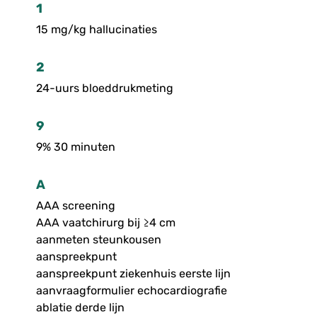
1
15 mg/kg hallucinaties
2
24-uurs bloeddrukmeting
9
9% 30 minuten
A
AAA screening
AAA vaatchirurg bij ≥4 cm
aanmeten steunkousen
aanspreekpunt
aanspreekpunt ziekenhuis eerste lijn
aanvraagformulier echocardiografie
ablatie derde lijn