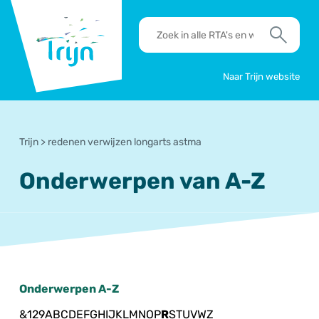
RSO
RTA's
Trijn
en
Zoek
werkafspraken
zoeken
Naar Trijn website
Trijn
>
redenen verwijzen longarts astma
Onderwerpen van A-Z
Onderwerpen A-Z
&
1
2
9
A
B
C
D
E
F
G
H
I
J
K
L
M
N
O
P
R
S
T
U
V
W
Z