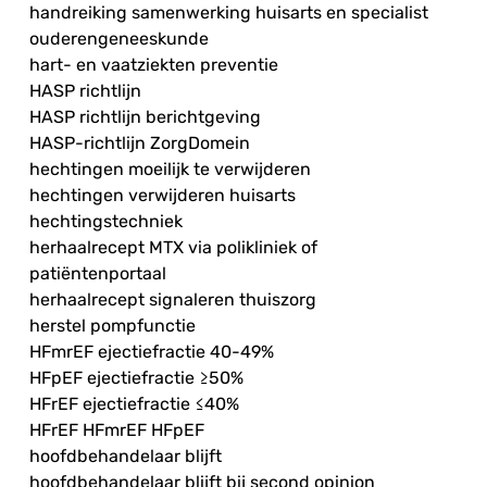
handreiking samenwerking huisarts en specialist
ouderengeneeskunde
hart- en vaatziekten preventie
HASP richtlijn
HASP richtlijn berichtgeving
HASP-richtlijn ZorgDomein
hechtingen moeilijk te verwijderen
hechtingen verwijderen huisarts
hechtingstechniek
herhaalrecept MTX via polikliniek of
patiëntenportaal
herhaalrecept signaleren thuiszorg
herstel pompfunctie
HFmrEF ejectiefractie 40-49%
HFpEF ejectiefractie ≥50%
HFrEF ejectiefractie ≤40%
HFrEF HFmrEF HFpEF
hoofdbehandelaar blijft
hoofdbehandelaar blijft bij second opinion