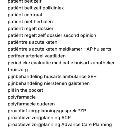
patiënt belt zelf
patiënt belt zelf polikliniek
patiënt centraal
patiënt niet herhalen
patiënt regelt dossier
patiënt regelt zelf dossier second opinion
patiëntreis acute keten
patiëntreis acute keten meldkamer HAP huisarts
perifeer arterieel vaatlijden
periodieke evaluatie medicatie huisarts apotheker
thuiszorg
pijnbehandeling huisarts ambulance SEH
pijnbehandeling nierstenen galstenen
pill in the pocket
polyfarmacie
polyfarmacie ouderen
proactief zorgplanningsgesprek PZP
proactieve zorgplanning ACP
proactieve zorgplanning Advance Care Planning