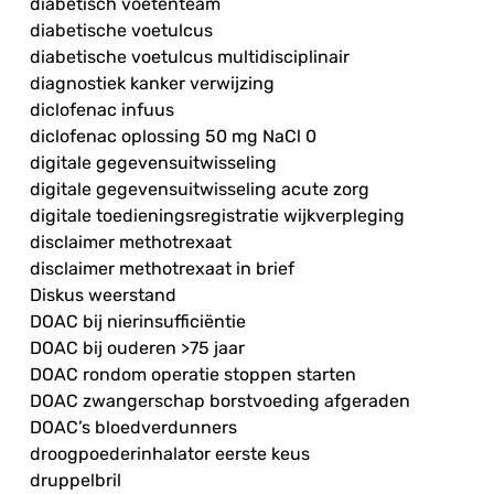
diabetisch voetenteam
diabetische voetulcus
diabetische voetulcus multidisciplinair
diagnostiek kanker verwijzing
diclofenac infuus
diclofenac oplossing 50 mg NaCl 0
digitale gegevensuitwisseling
digitale gegevensuitwisseling acute zorg
digitale toedieningsregistratie wijkverpleging
disclaimer methotrexaat
disclaimer methotrexaat in brief
Diskus weerstand
DOAC bij nierinsufficiëntie
DOAC bij ouderen >75 jaar
DOAC rondom operatie stoppen starten
DOAC zwangerschap borstvoeding afgeraden
DOAC’s bloedverdunners
droogpoederinhalator eerste keus
druppelbril