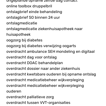
ongeplande opname zelfde dag contact
online toolbox druppelbril
ontslagbrief einde behandeling
ontslagbrief SO binnen 24 uur
ontslagmedicatie
ontslagmedicatie ziekenhuisapotheek naar
huisapotheek
oogzorg bij diabetes
oogzorg bij diabetes verwijzing oogarts
overdracht ambulance SEH mondeling en digitaal
overdracht dag voor ontslag
overdracht DOAC behandelplan
overdracht dossier naar ander ziekenhuis
overdracht kwetsbare ouderen bij opname ontslag
overdracht medicatiebeheer wijkverpleging
overdracht medicatiebeheer wijkverpleging
ouderen
overdracht palliatieve zorg
overdracht tussen VVT-organisaties