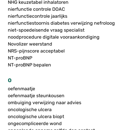
NHG keuzetabel inhalatoren
nierfunctie controle DOAC
nierfunctiecontrole jaarlijks
nierfunctiestoornis diabetes verwijzing nefroloog
niet-spoedeisende vraag specialist
noodprocedure digitale vooraankondiging
Novolizer weerstand
NRS-pijnscore acceptabel
NT-proBNP
NT-proBNP bepalen
O
oefenmaatje
oefenmaatje steunkousen
ombuiging verwijzing naar advies
oncologische ulcera
oncologische ulcera biopt
ongecompliceerde wond